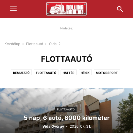
Hirdetés:
Kezdőlap
Flottaautó
Oldal 2
FLOTTAAUTÓ
BEMUTATÓ
FLOTTAAUTÓ
HÁTTÉR
HÍREK
MOTORSPORT
PIHENŐIDŐ
TECHNIKA
TESZT
TÖRTÉNELEM
ZÖLD JÖVŐ
FLOTTAAUTÓ
5 nap, 6 autó, 6000 kilométer
Vida György
-
2026. 07. 31.