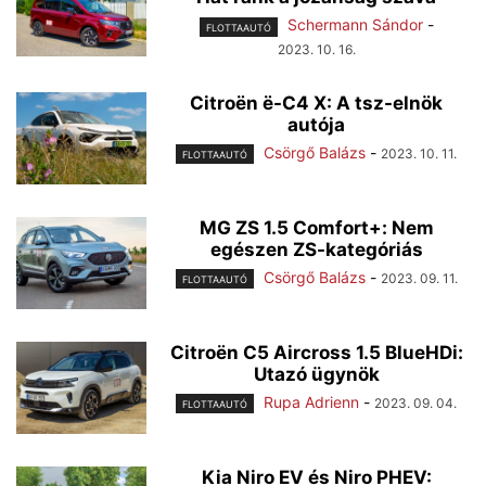
Schermann Sándor
-
FLOTTAAUTÓ
2023. 10. 16.
Citroën ë-C4 X: A tsz-elnök
autója
Csörgő Balázs
-
2023. 10. 11.
FLOTTAAUTÓ
MG ZS 1.5 Comfort+: Nem
egészen ZS-kategóriás
Csörgő Balázs
-
2023. 09. 11.
FLOTTAAUTÓ
Citroën C5 Aircross 1.5 BlueHDi:
Utazó ügynök
Rupa Adrienn
-
2023. 09. 04.
FLOTTAAUTÓ
Kia Niro EV és Niro PHEV: