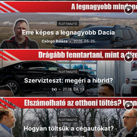
FLOTTAAUTÓ
Erre képes a legnagyobb Dacia
Csörgő Balázs
-
2026. 05. 25.
FLOTTAAUTÓ
Szervizteszt: megéri a hibrid?
(x)
-
2026. 04. 13.
FLOTTAAUTÓ
Hogyan töltsük a cégautókat?