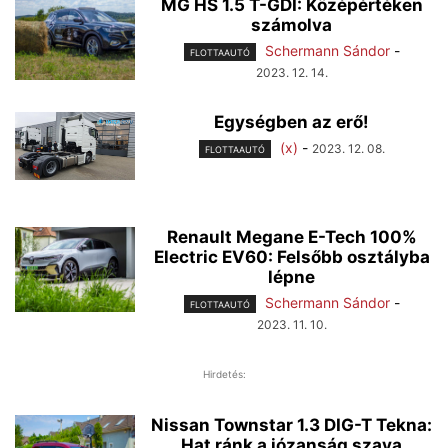
MG HS 1.5 T-GDI: Középértéken
számolva
Schermann Sándor
-
FLOTTAAUTÓ
2023. 12. 14.
Egységben az erő!
(x)
-
2023. 12. 08.
FLOTTAAUTÓ
Renault Megane E-Tech 100%
Electric EV60: Felsőbb osztályba
lépne
Schermann Sándor
-
FLOTTAAUTÓ
2023. 11. 10.
Hirdetés:
Nissan Townstar 1.3 DIG-T Tekna:
Hat ránk a józanság szava