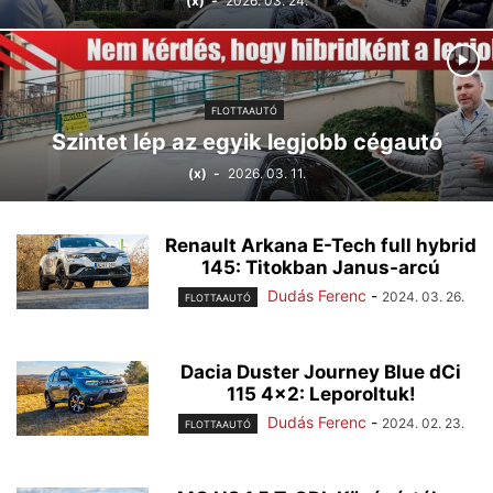
(x)
-
2026. 03. 24.
FLOTTAAUTÓ
Szintet lép az egyik legjobb cégautó
(x)
-
2026. 03. 11.
Renault Arkana E-Tech full hybrid
145: Titokban Janus-arcú
Dudás Ferenc
-
2024. 03. 26.
FLOTTAAUTÓ
Dacia Duster Journey Blue dCi
115 4×2: Leporoltuk!
Dudás Ferenc
-
2024. 02. 23.
FLOTTAAUTÓ