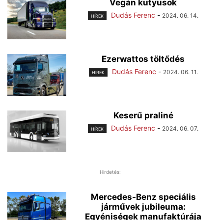
Vegán kutyusok
Dudás Ferenc
-
2024. 06. 14.
HÍREK
Ezerwattos töltődés
Dudás Ferenc
-
2024. 06. 11.
HÍREK
Keserű praliné
Dudás Ferenc
-
2024. 06. 07.
HÍREK
Hirdetés:
Mercedes-Benz speciális
járművek jubileuma:
Egyéniségek manufaktúrája