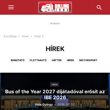
Hirdetés:
Kezdőlap
Hírek
Oldal 3
HÍREK
BEMUTATÓ
FLOTTAAUTÓ
HÁTTÉR
HÍREK
MOTORSPORT
PIHENŐIDŐ
TECHNIKA
TESZT
TÖRTÉNELEM
ZÖLD JÖVŐ
HÍREK
Bus of the Year 2027 díjátadóval erősít az
IBE 2026
Vida György
-
2026. 07. 02.