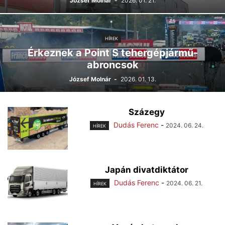
József Molnár
-
2026. 01. 21.
HÍREK
Érkeznek a Point S tehergépjármű-
abroncsok
József Molnár
-
2026. 01. 13.
Százegy
Dudás Ferenc
-
2024. 06. 24.
HÍREK
Japán divatdiktátor
Dudás Ferenc
-
2024. 06. 21.
HÍREK