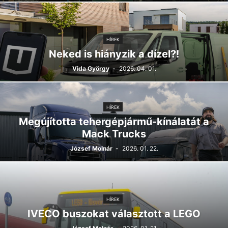
HÍREK
Neked is hiányzik a dízel?!
Vida György
-
2026. 04. 01.
HÍREK
Megújította tehergépjármű-kínálatát a
Mack Trucks
József Molnár
-
2026. 01. 22.
HÍREK
IVECO buszokat választott a LEGO