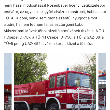
némi hazai módosítással Rosenbauer licenc. Legközelebbi
testvére, az ugyancsak győri alvázra konstruált, habbal oltó
TŰ–4. Tudom, senki sem tudna ezentúl nyugodt álmot
aludni, ha nem fedném fel az esztergomi Labor
Műszeripari Művek többi tűzoltójárművének titkát is. A TŰ–
1 Csepel D-707, a TŰ–1.1 Csepel D-750, a TŰ–2 GAZ-66, a
TŰ–5 pedig UAZ-452 alvázon került közel a tűzhöz.