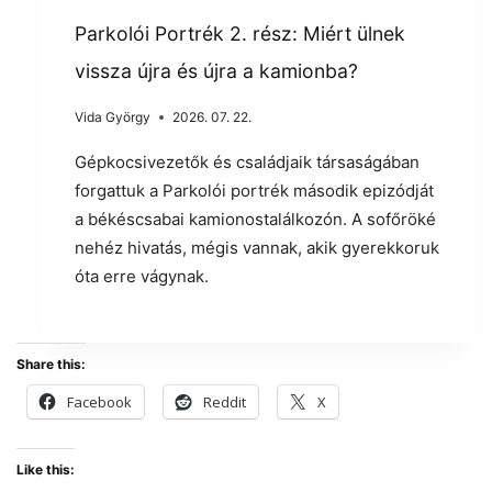
Parkolói Portrék 2. rész: Miért ülnek
vissza újra és újra a kamionba?
Vida György
2026. 07. 22.
Gépkocsivezetők és családjaik társaságában
forgattuk a Parkolói portrék második epizódját
a békéscsabai kamionostalálkozón. A sofőröké
nehéz hivatás, mégis vannak, akik gyerekkoruk
óta erre vágynak.
Share this:
Facebook
Reddit
X
Like this: