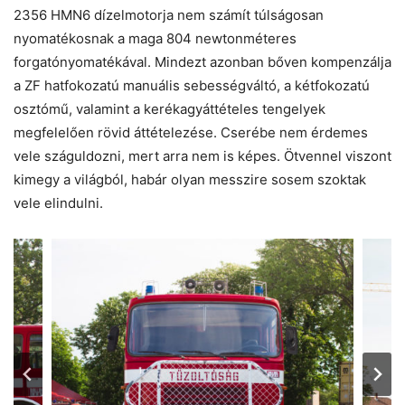
2356 HMN6 dízelmotorja nem számít túlságosan
nyomatékosnak a maga 804 newtonméteres
forgatónyomatékával. Mindezt azonban bőven kompenzálja
a ZF hatfokozatú manuális sebességváltó, a kétfokozatú
osztómű, valamint a kerékagyáttételes tengelyek
megfelelően rövid áttételezése. Cserébe nem érdemes
vele száguldozni, mert arra nem is képes. Ötvennel viszont
kimegy a világból, habár olyan messzire sosem szoktak
vele elindulni.