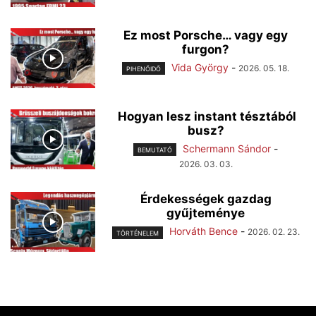
Ez most Porsche… vagy egy
furgon?
Vida György
-
2026. 05. 18.
PIHENŐIDŐ
Hogyan lesz instant tésztából
busz?
Schermann Sándor
-
BEMUTATÓ
2026. 03. 03.
Érdekességek gazdag
gyűjteménye
Horváth Bence
-
2026. 02. 23.
TÖRTÉNELEM