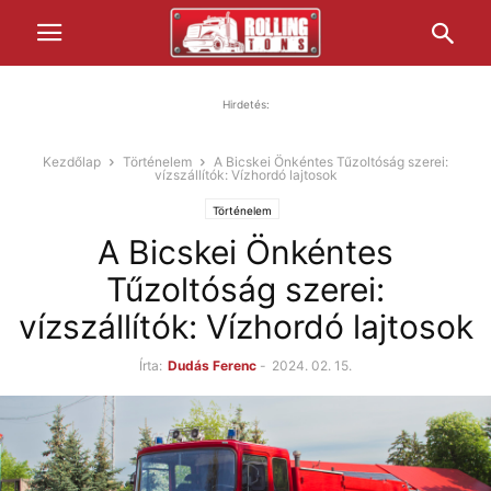
Hirdetés:
Kezdőlap
Történelem
A Bicskei Önkéntes Tűzoltóság szerei:
vízszállítók: Vízhordó lajtosok
Történelem
A Bicskei Önkéntes
Tűzoltóság szerei:
vízszállítók: Vízhordó lajtosok
Írta:
Dudás Ferenc
-
2024. 02. 15.