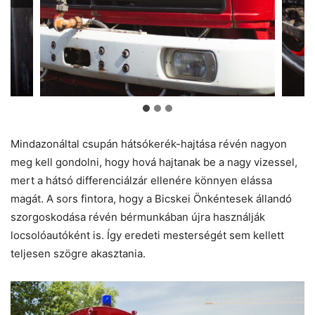
Mindazonáltal csupán hátsókerék-hajtása révén nagyon
meg kell gondolni, hogy hová hajtanak be a nagy vizessel,
mert a hátsó differenciálzár ellenére könnyen elássa
magát. A sors fintora, hogy a Bicskei Önkéntesek állandó
szorgoskodása révén bérmunkában újra használják
locsolóautóként is. Így eredeti mesterségét sem kellett
teljesen szögre akasztania.