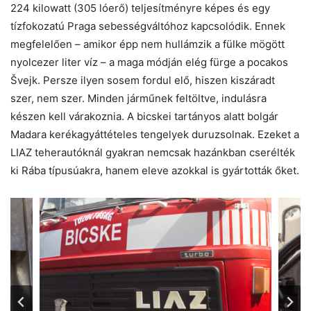
224 kilowatt (305 lóerő) teljesítményre képes és egy
tízfokozatú Praga sebességváltóhoz kapcsolódik. Ennek
megfelelően – amikor épp nem hullámzik a fülke mögött
nyolcezer liter víz – a maga módján elég fürge a pocakos
Švejk. Persze ilyen sosem fordul elő, hiszen kiszáradt
szer, nem szer. Minden járműnek feltöltve, indulásra
készen kell várakoznia. A bicskei tartányos alatt bolgár
Madara kerékagyáttételes tengelyek duruzsolnak. Ezeket a
LIAZ teherautóknál gyakran nemcsak hazánkban cserélték
ki Rába típusúakra, hanem eleve azokkal is gyártották őket.