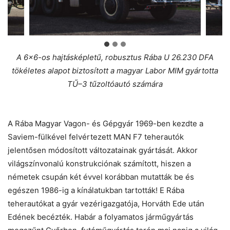
A 6×6-os hajtásképletű, robusztus Rába U 26.230 DFA
tökéletes alapot biztosított a magyar Labor MIM gyártotta
TŰ–3 tűzoltóautó számára
A Rába Magyar Vagon- és Gépgyár 1969-ben kezdte a
Saviem-fülkével felvértezett MAN F7 teherautók
jelentősen módosított változatainak gyártását. Akkor
világszínvonalú konstrukciónak számított, hiszen a
németek csupán két évvel korábban mutatták be és
egészen 1986-ig a kínálatukban tartották! E Rába
teherautókat a gyár vezérigazgatója, Horváth Ede után
Edének becézték. Habár a folyamatos járműgyártás