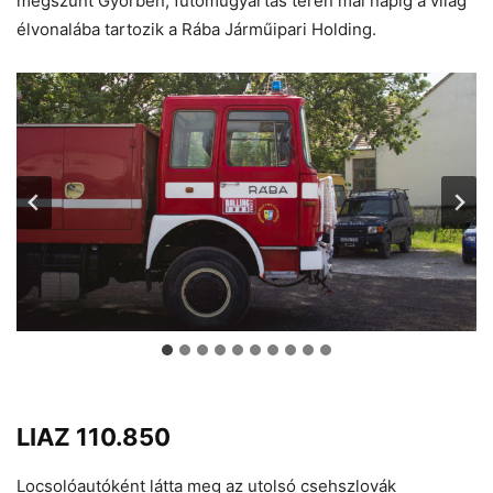
megszűnt Győrben, futóműgyártás terén mai napig a világ
élvonalába tartozik a Rába Járműipari Holding.
LIAZ 110.850
Locsolóautóként látta meg az utolsó csehszlovák