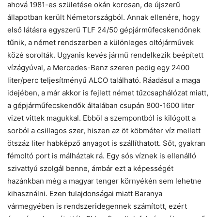
ahová 1981-es születése okán korosan, de újszerű
állapotban került Németországból. Annak ellenére, hogy
első látásra egyszerű TLF 24/50 gépjárműfecskendőnek
tűnik, a német rendszerben a különleges oltójárművek
közé sorolták. Ugyanis kevés jármű rendelkezik beépített
vízágyúval, a Mercedes-Benz szeren pedig egy 2400
liter/perc teljesítményű ALCO található. Ráadásul a maga
idejében, a már akkor is fejlett német tűzcsaphálózat miatt,
a gépjárműfecskendők általában csupán 800-1600 liter
vizet vittek magukkal. Ebből a szempontból is kilógott a
sorból a csillagos szer, hiszen az öt köbméter víz mellett
ötszáz liter habképző anyagot is szállíthatott. Sőt, gyakran
fémoltó port is málháztak rá. Egy sós víznek is ellenálló
szivattyú szolgál benne, ámbár ezt a képességét
hazánkban még a magyar tenger környékén sem lehetne
kihasználni. Ezen tulajdonságai miatt Baranya
vármegyében is rendszeridegennek számított, ezért