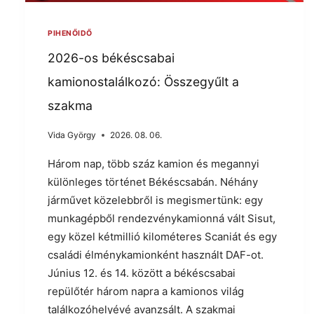
PIHENŐIDŐ
2026-os békéscsabai
kamionostalálkozó: Összegyűlt a
szakma
Vida György
2026. 08. 06.
Három nap, több száz kamion és megannyi
különleges történet Békéscsabán. Néhány
járművet közelebbről is megismertünk: egy
munkagépből rendezvénykamionná vált Sisut,
egy közel kétmillió kilométeres Scaniát és egy
családi élménykamionként használt DAF-ot.
Június 12. és 14. között a békéscsabai
repülőtér három napra a kamionos világ
találkozóhelyévé avanzsált. A szakmai