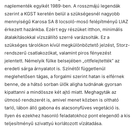
naplementék egyikét 1989-ben. A rosszmájú legendák
szerint a KGST keretén belül a szükségesnél nagyobb
mennyiségű Karosa SA 8 locsoló-mosó felépítményű LIAZ
érkezett hazánkba. Ezért egy részüket itthon, minimális
átalakításokkal vízszállító szerré varázsolták. Ez a
szükséges tárolókon kívül megkülönböztető jelzést, Storz-
rendszerű csatlakozókat, valamint piros fényezést
jelentett. Némelyik fülke belsejében „ottfelejtették” az
eredeti sárga árnyalatot is. Színétől függetlenül
meglehetősen tágas, a forgalmi szerint hatan is elférnek
benne, de a hátsó sorban ülők aligha tudnának gyorsan
kipattanni a mindössze két ajtó miatt. Meghagyták az
útmosó rendszerét is, amivel menet közben is oltható
tarló, lábon álló gabona és alacsonyfüves vegetáció is.
Ilyen és ezekhez hasonló feladatokhoz pont elegendő a kis
teljesítményű szivattyú korlátozott vízátadása.