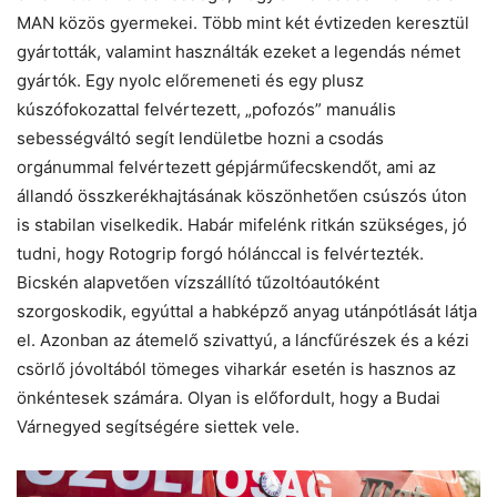
MAN közös gyermekei. Több mint két évtizeden keresztül
gyártották, valamint használták ezeket a legendás német
gyártók. Egy nyolc előremeneti és egy plusz
kúszófokozattal felvértezett, „pofozós” manuális
sebességváltó segít lendületbe hozni a csodás
orgánummal felvértezett gépjárműfecskendőt, ami az
állandó összkerékhajtásának köszönhetően csúszós úton
is stabilan viselkedik. Habár mifelénk ritkán szükséges, jó
tudni, hogy Rotogrip forgó hólánccal is felvértezték.
Bicskén alapvetően vízszállító tűzoltóautóként
szorgoskodik, egyúttal a habképző anyag utánpótlását látja
el. Azonban az átemelő szivattyú, a láncfűrészek és a kézi
csörlő jóvoltából tömeges viharkár esetén is hasznos az
önkéntesek számára. Olyan is előfordult, hogy a Budai
Várnegyed segítségére siettek vele.