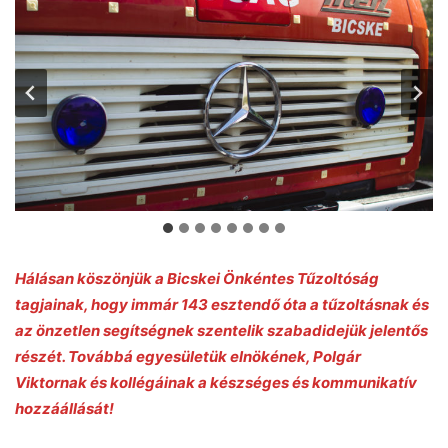
Hálásan köszönjük a Bicskei Önkéntes Tűzoltóság
tagjainak, hogy immár 143 esztendő óta a tűzoltásnak és
az önzetlen segítségnek szentelik szabadidejük jelentős
részét. Továbbá egyesületük elnökének, Polgár
Viktornak és kollégáinak a készséges és kommunikatív
hozzáállását!