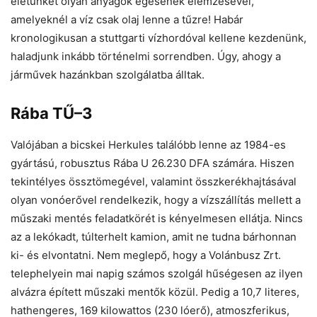
életünket olyan anyagok égésének elemzésével,
amelyeknél a víz csak olaj lenne a tűzre! Habár
kronologikusan a stuttgarti vízhordóval kellene kezdenünk,
haladjunk inkább történelmi sorrendben. Úgy, ahogy a
járművek hazánkban szolgálatba álltak.
Rába TŰ–3
Valójában a bicskei Herkules találóbb lenne az 1984-es
gyártású, robusztus Rába U 26.230 DFA számára. Hiszen
tekintélyes össztömegével, valamint összkerékhajtásával
olyan vonóerővel rendelkezik, hogy a vízszállítás mellett a
műszaki mentés feladatkörét is kényelmesen ellátja. Nincs
az a lekókadt, túlterhelt kamion, amit ne tudna bárhonnan
ki- és elvontatni. Nem meglepő, hogy a Volánbusz Zrt.
telephelyein mai napig számos szolgál hűségesen az ilyen
alvázra épített műszaki mentők közül. Pedig a 10,7 literes,
hathengeres, 169 kilowattos (230 lóerő), atmoszferikus,