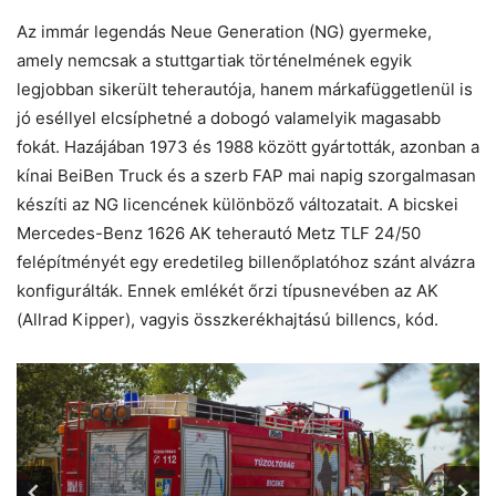
Az immár legendás Neue Generation (NG) gyermeke,
amely nemcsak a stuttgartiak történelmének egyik
legjobban sikerült teherautója, hanem márkafüggetlenül is
jó eséllyel elcsíphetné a dobogó valamelyik magasabb
fokát. Hazájában 1973 és 1988 között gyártották, azonban a
kínai BeiBen Truck és a szerb FAP mai napig szorgalmasan
készíti az NG licencének különböző változatait. A bicskei
Mercedes-Benz 1626 AK teherautó Metz TLF 24/50
felépítményét egy eredetileg billenőplatóhoz szánt alvázra
konfigurálták. Ennek emlékét őrzi típusnevében az AK
(Allrad Kipper), vagyis összkerékhajtású billencs, kód.