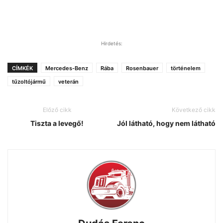
Hirdetés:
CÍMKÉK
Mercedes-Benz
Rába
Rosenbauer
történelem
tűzoltójármű
veterán
Előző cikk
Következő cikk
Tiszta a levegő!
Jól látható, hogy nem látható