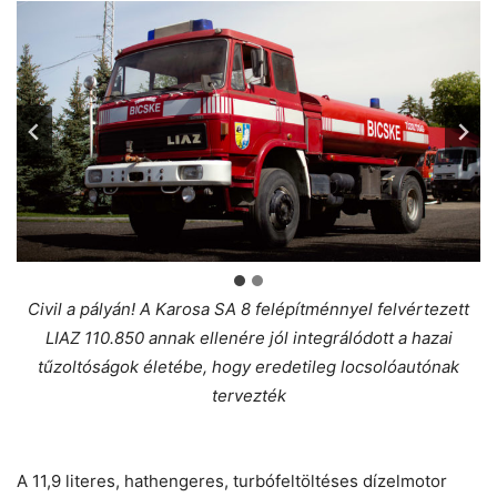
Civil a pályán! A Karosa SA 8 felépítménnyel felvértezett
LIAZ 110.850 annak ellenére jól integrálódott a hazai
tűzoltóságok életébe, hogy eredetileg locsolóautónak
tervezték
A 11,9 literes, hathengeres, turbófeltöltéses dízelmotor