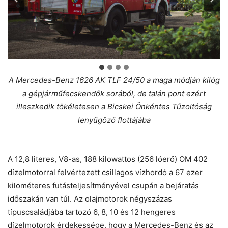
A Mercedes-Benz 1626 AK TLF 24/50 a maga módján kilóg
a gépjárműfecskendők sorából, de talán pont ezért
illeszkedik tökéletesen a Bicskei Önkéntes Tűzoltóság
lenyűgöző flottájába
A 12,8 literes, V8-as, 188 kilowattos (256 lóerő) OM 402
dízelmotorral felvértezett csillagos vízhordó a 67 ezer
kilométeres futásteljesítményével csupán a bejáratás
időszakán van túl. Az olajmotorok négyszázas
típuscsaládjába tartozó 6, 8, 10 és 12 hengeres
dízelmotorok érdekessége, hogy a Mercedes-Benz és az