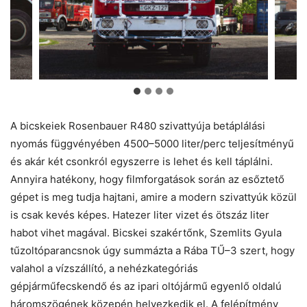
A bicskeiek Rosenbauer R480 szivattyúja betáplálási
nyomás függvényében 4500–5000 liter/perc teljesítményű
és akár két csonkról egyszerre is lehet és kell táplálni.
Annyira hatékony, hogy filmforgatások során az esőztető
gépet is meg tudja hajtani, amire a modern szivattyúk közül
is csak kevés képes. Hatezer liter vizet és ötszáz liter
habot vihet magával. Bicskei szakértőnk, Szemlits Gyula
tűzoltóparancsnok úgy summázta a Rába TŰ–3 szert, hogy
valahol a vízszállító, a nehézkategóriás
gépjárműfecskendő és az ipari oltójármű egyenlő oldalú
háromszögének közepén helyezkedik el. A felépítmény