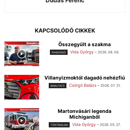
Dudás Ferenc
KAPCSOLÓDÓ CIKKEK
Összegyűlt a szakma
Vida György
-
2026. 08. 06.
PIHENŐIDŐ
Villanyizmoktól dagadó nehézfiú
Csörgő Balázs
-
2026. 07. 21.
BEMUTATÓ
Martonvásári legenda
Michiganből
Vida György
-
2026. 05. 27.
TÖRTÉNELEM