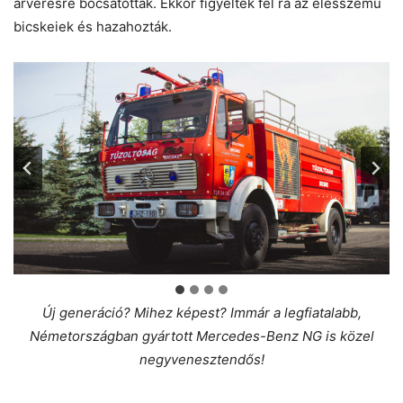
árverésre bocsátották. Ekkor figyeltek fel rá az élesszemű
bicskeiek és hazahozták.
Új generáció? Mihez képest? Immár a legfiatalabb,
Németországban gyártott Mercedes-Benz NG is közel
negyvenesztendős!