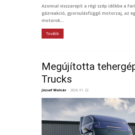
Azonnal visszarepít a régi szép időkbe a Fa
gázreakció, gyorsulásfüggő motorzaj, az egé
motorok...
Tovább
Megújította tehergé
Trucks
József Molnár
-
2026. 01. 22.