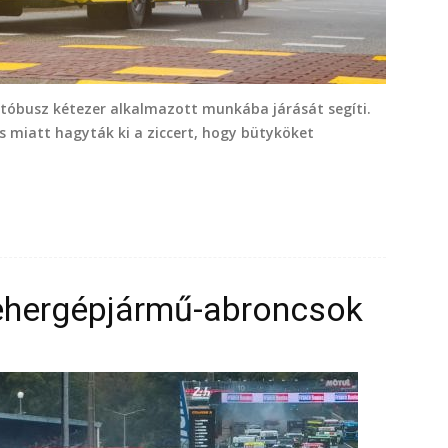
óbusz kétezer alkalmazott munkába járását segíti.
s miatt hagyták ki a ziccert, hogy bütyköket
tehergépjármű-abroncsok