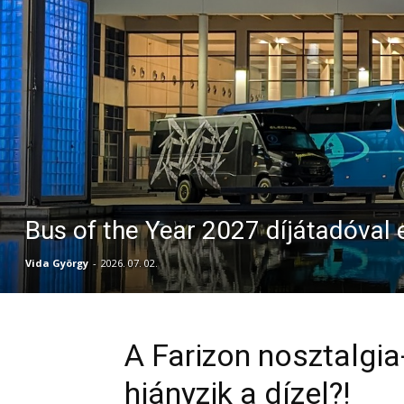
Bus of the Year 2027 díjátadóval 
Vida György
-
2026. 07. 02.
A Farizon nosztalgi
hiányzik a dízel?!