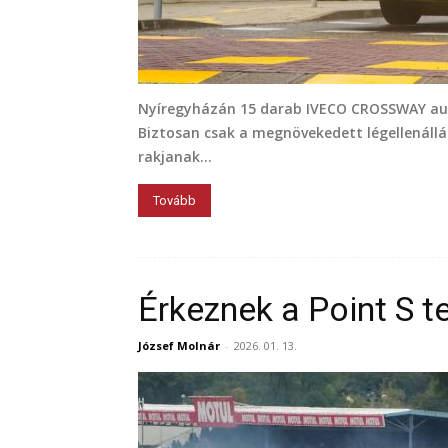
Nyíregyházán 15 darab IVECO CROSSWAY aut
Biztosan csak a megnövekedett légellenállá
rakjanak...
Tovább
Érkeznek a Point S 
József Molnár
-
2026. 01. 13.