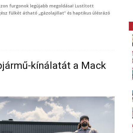
rizon furgonok legújabb megoldása! Lustított
sz fülkét átható „gázolajillat” és haptikus ülésrázó
pjármű-kínálatát a Mack