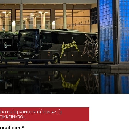
ÉRTESÜLJ MINDEN HÉTEN AZ ÚJ
CIKKEINKRŐL
-mail-cím
*