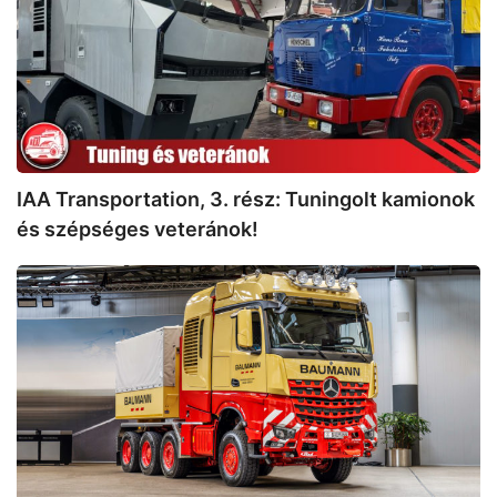
rész:
Tuningolt
kamionok
és
szépséges
veteránok!
IAA Transportation, 3. rész: Tuningolt kamionok
és szépséges veteránok!
Mercedes-
Benz
Arocs:
Felemás
testvérek