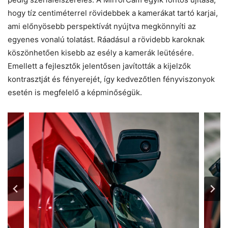
hogy tíz centiméterrel rövidebbek a kamerákat tartó karjai,
ami előnyösebb perspektívát nyújtva megkönnyíti az
egyenes vonalú tolatást. Ráadásul a rövidebb karoknak
köszönhetően kisebb az esély a kamerák leütésére.
Emellett a fejlesztők jelentősen javították a kijelzők
kontrasztját és fényerejét, így kedvezőtlen fényviszonyok
esetén is megfelelő a képminőségük.