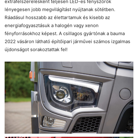
extrafelszerelésként teljesen LED-es fényszórók
lényegesen jobb megvilágítást nyújtanak sötétben.
Ráadásul hosszabb az élettartamuk és kisebb az
energiafogyasztásuk a halogén vagy xenon
fényforrásokhoz képest. A csillagos gyártónak a bauma
2022 vásáron látható építőipari járművei számos izgalmas
újdonságot sorakoztattak fel!