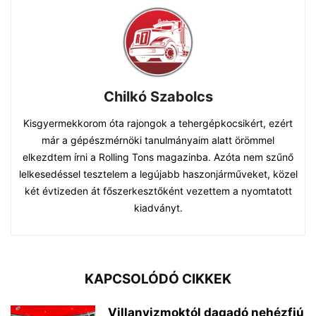
Chilkó Szabolcs
Kisgyermekkorom óta rajongok a tehergépkocsikért, ezért
már a gépészmérnöki tanulmányaim alatt örömmel
elkezdtem írni a Rolling Tons magazinba. Azóta nem szűnő
lelkesedéssel tesztelem a legújabb haszonjárműveket, közel
két évtizeden át főszerkesztőként vezettem a nyomtatott
kiadványt.
KAPCSOLÓDÓ CIKKEK
Villanyizmoktól dagadó nehézfiú