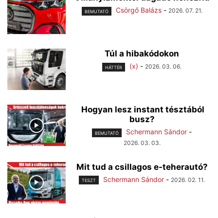
Csörgő Balázs
-
2026. 07. 21.
BEMUTATÓ
Túl a hibakódokon
(x)
-
2026. 03. 06.
HÁTTÉR
Hogyan lesz instant tésztából
busz?
Schermann Sándor
-
BEMUTATÓ
2026. 03. 03.
Mit tud a csillagos e-teherautó?
Schermann Sándor
-
2026. 02. 11.
TESZT