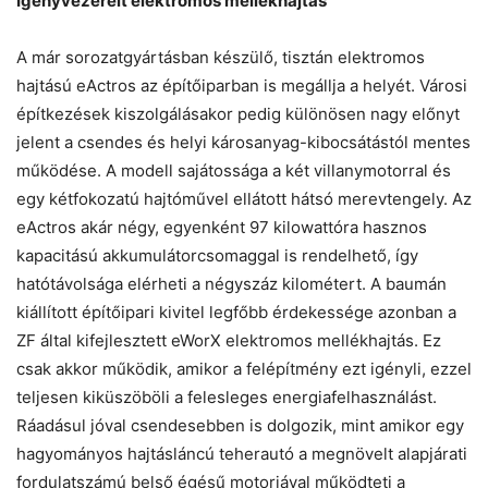
Igényvezérelt elektromos mellékhajtás
A már sorozatgyártásban készülő, tisztán elektromos
hajtású eActros az építőiparban is megállja a helyét. Városi
építkezések kiszolgálásakor pedig különösen nagy előnyt
jelent a csendes és helyi károsanyag-kibocsátástól mentes
működése. A modell sajátossága a két villanymotorral és
egy kétfokozatú hajtóművel ellátott hátsó merevtengely. Az
eActros akár négy, egyenként 97 kilowattóra hasznos
kapacitású akkumulátorcsomaggal is rendelhető, így
hatótávolsága elérheti a négyszáz kilométert. A baumán
kiállított építőipari kivitel legfőbb érdekessége azonban a
ZF által kifejlesztett eWorX elektromos mellékhajtás. Ez
csak akkor működik, amikor a felépítmény ezt igényli, ezzel
teljesen kiküszöböli a felesleges energiafelhasználást.
Ráadásul jóval csendesebben is dolgozik, mint amikor egy
hagyományos hajtásláncú teherautó a megnövelt alapjárati
fordulatszámú belső égésű motorjával működteti a