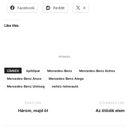
Facebook
Reddit
X
Like this:
Hirdetés:
CÍMKÉK
építőipar
Mercedes-Benz
Mercedes-Benz Actros
Mercedes-Benz Arocs
Mercedes-Benz Atego
Mercedes-Benz Unimog
nehéz-teherautó
Előző cikk
Következő cikk
Három, majd öt
Az ötödik elem