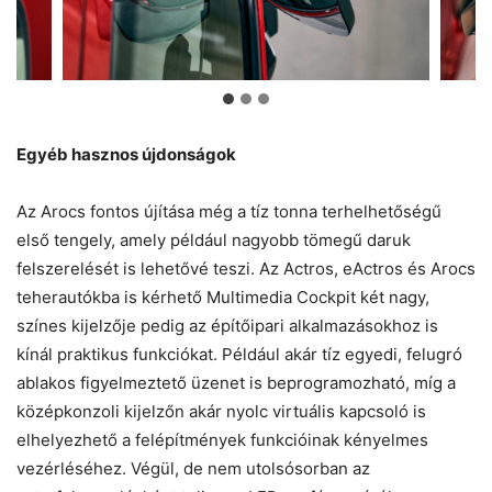
Egyéb hasznos újdonságok
Az Arocs fontos újítása még a tíz tonna terhelhetőségű
első tengely, amely például nagyobb tömegű daruk
felszerelését is lehetővé teszi. Az Actros, eActros és Arocs
teherautókba is kérhető Multimedia Cockpit két nagy,
színes kijelzője pedig az építőipari alkalmazásokhoz is
kínál praktikus funkciókat. Például akár tíz egyedi, felugró
ablakos figyelmeztető üzenet is beprogramozható, míg a
középkonzoli kijelzőn akár nyolc virtuális kapcsoló is
elhelyezhető a felépítmények funkcióinak kényelmes
vezérléséhez. Végül, de nem utolsósorban az