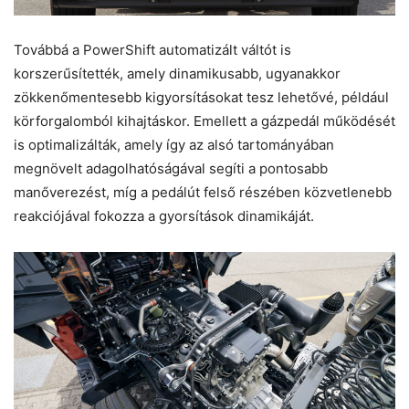
Továbbá a PowerShift automatizált váltót is
korszerűsítették, amely dinamikusabb, ugyanakkor
zökkenőmentesebb kigyorsításokat tesz lehetővé, például
körforgalomból kihajtáskor. Emellett a gázpedál működését
is optimalizálták, amely így az alsó tartományában
megnövelt adagolhatóságával segíti a pontosabb
manőverezést, míg a pedálút felső részében közvetlenebb
reakciójával fokozza a gyorsítások dinamikáját.