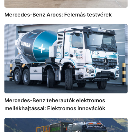
Mercedes-Benz Arocs: Felemás testvérek
Mercedes-
Benz
teherautók
elektromos
mellékhajtással:
Elektromos
innovációk
Mercedes-Benz teherautók elektromos
mellékhajtással: Elektromos innovációk
Designwerk:
Svájci