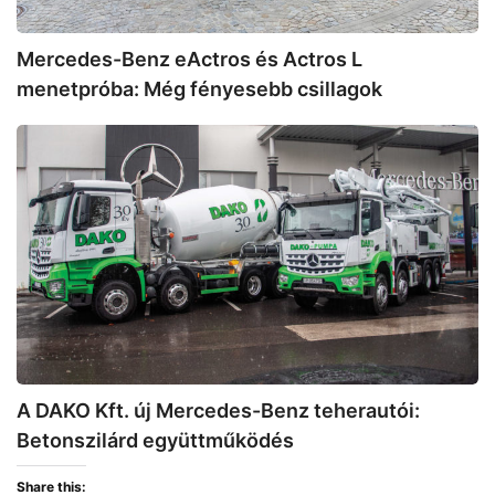
csillagok
Mercedes-Benz eActros és Actros L
menetpróba: Még fényesebb csillagok
A
DAKO
Kft.
új
Mercedes-
Benz
teherautói:
Betonszilárd
együttműködés
A DAKO Kft. új Mercedes-Benz teherautói:
Betonszilárd együttműködés
Share this: