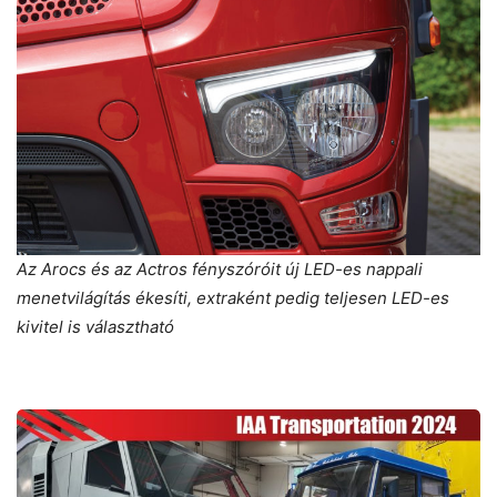
Az Arocs és az Actros fényszóróit új LED-es nappali
menetvilágítás ékesíti, extraként pedig teljesen LED-es
kivitel is választható
IAA
Transportation,
3.