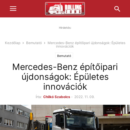
Hirdetés:
Kezdőlap
Bemutató
Mercedes-Benz építőipari újdonságok: Épületes
innovációk
Bemutató
Mercedes-Benz építőipari
újdonságok: Épületes
innovációk
Írta:
Chilkó Szabolcs
-
2022. 11. 09.