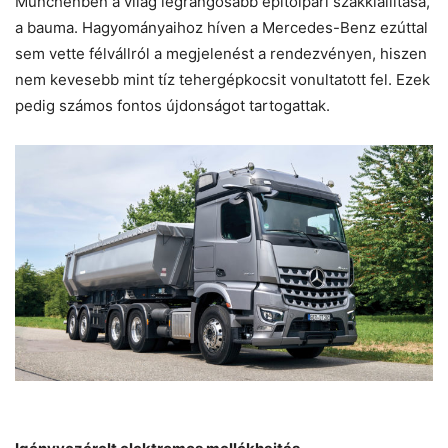
Münchenben a világ legrangosabb építőipari szakkiállítása,
a bauma. Hagyományaihoz híven a Mercedes-Benz ezúttal
sem vette félvállról a megjelenést a rendezvényen, hiszen
nem kevesebb mint tíz tehergépkocsit vonultatott fel. Ezek
pedig számos fontos újdonságot tartogattak.