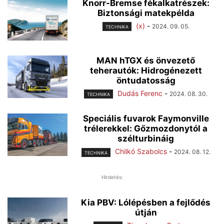
Knorr-Bremse fékalkatrészek:
Biztonsági matekpélda
(x)
-
2024. 09. 05.
TECHNIKA
MAN hTGX és önvezető
teherautók: Hidrogénezett
öntudatosság
Dudás Ferenc
-
2024. 08. 30.
TECHNIKA
Speciális fuvarok Faymonville
trélerekkel: Gőzmozdonytól a
szélturbináig
Chilkó Szabolcs
-
2024. 08. 12.
TECHNIKA
Hirdetés:
Kia PBV: Lólépésben a fejlődés
útján