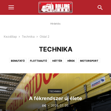
Hirdetés:
Kezdőlap
Technika
Oldal 2
TECHNIKA
BEMUTATÓ
FLOTTAAUTÓ
HÁTTÉR
HÍREK
MOTORSPORT
PIHENŐIDŐ
TECHNIKA
TESZT
TÖRTÉNELEM
ZÖLD JÖVŐ
TECHNIKA
A fékrendszer új élete
(x)
-
2026. 07. 20.