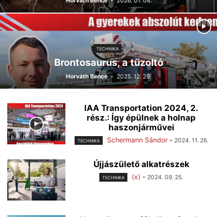
Horváth Bence
-
2026. 01. 08.
TECHNIKA
Brontosaurus, a tűzoltó
Horváth Bence
-
2025. 12. 29.
IAA Transportation 2024, 2.
rész.: Így épülnek a holnap
haszonjárművei
Schermann Sándor
-
2024. 11. 26.
TECHNIKA
Újjászülető alkatrészek
(x)
-
2024. 09. 25.
TECHNIKA