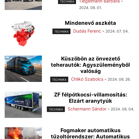
Tiegelmann Barbara
-
TECHNIKA
2024. 08. 01.
Mindenevő aszkéta
Dudás Ferenc
-
2024. 07. 04.
TECHNIKA
Küszöbön az önvezető
teherautók: Agyszüleményből
valóság
Chilkó Szabolcs
-
2024. 06. 26.
TECHNIKA
ZF félpótkocsi-villamosítás:
Elzárt aranytyúk
Schermann Sándor
-
2024. 06. 04.
TECHNIKA
Fogmaker automatikus
tűzoltórendszer: Automatikus