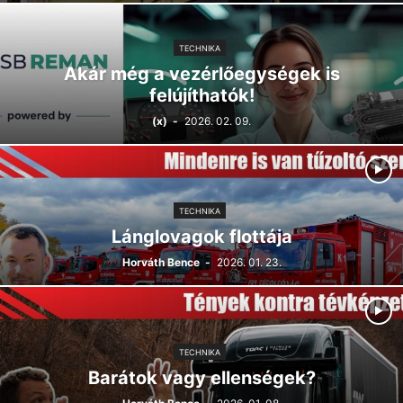
TECHNIKA
Akár még a vezérlőegységek is
felújíthatók!
(x)
-
2026. 02. 09.
TECHNIKA
Lánglovagok flottája
Horváth Bence
-
2026. 01. 23.
TECHNIKA
Barátok vagy ellenségek?