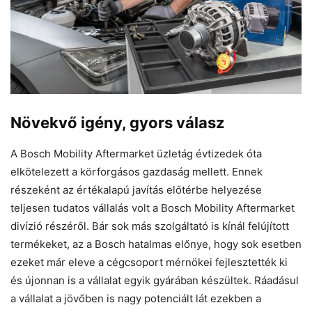
Növekvő igény, gyors válasz
A Bosch Mobility Aftermarket üzletág évtizedek óta
elkötelezett a körforgásos gazdaság mellett. Ennek
részeként az értékalapú javítás előtérbe helyezése
teljesen tudatos vállalás volt a Bosch Mobility Aftermarket
divízió részéről. Bár sok más szolgáltató is kínál felújított
termékeket, az a Bosch hatalmas előnye, hogy sok esetben
ezeket már eleve a cégcsoport mérnökei fejlesztették ki
és újonnan is a vállalat egyik gyárában készültek. Ráadásul
a vállalat a jövőben is nagy potenciált lát ezekben a