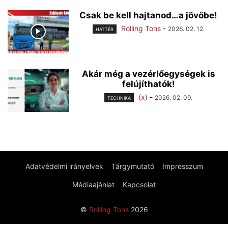
Csak be kell hajtanod…a jövőbe!
Rolling Tons
-
2026. 02. 12.
HÁTTÉR
Akár még a vezérlőegységek is
felújíthatók!
(x)
-
2026. 02. 09.
TECHNIKA
Adatvédelmi irányelvek
Tárgymutató
Impresszum
Médiaajánlat
Kapcsolat
©
Rolling Tons
2026