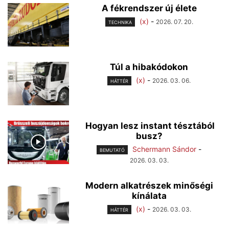
A fékrendszer új élete
(x)
-
2026. 07. 20.
TECHNIKA
Túl a hibakódokon
(x)
-
2026. 03. 06.
HÁTTÉR
Hogyan lesz instant tésztából
busz?
Schermann Sándor
-
BEMUTATÓ
2026. 03. 03.
Modern alkatrészek minőségi
kínálata
(x)
-
2026. 03. 03.
HÁTTÉR