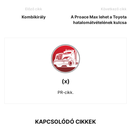
Előző cikk
Következő cikk
Kombikirály
A Proace Max lehet a Toyota
hatalomátvételének kulcsa
(x)
PR-cikk.
KAPCSOLÓDÓ CIKKEK