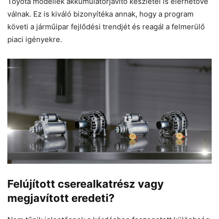
Toyota modellek akkumulátorjavító készletei is elérhetővé
válnak. Ez is kiváló bizonyítéka annak, hogy a program
követi a járműipar fejlődési trendjét és reagál a felmerülő
piaci igényekre.
Felújított cserealkatrész vagy
megjavított eredeti?