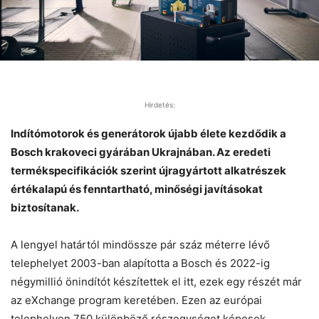
Hirdetés:
Indítómotorok és generátorok újabb élete kezdődik a
Bosch krakoveci gyárában Ukrajnában. Az eredeti
termékspecifikációk szerint újragyártott alkatrészek
értékalapú és fenntartható, minőségi javításokat
biztosítanak.
A lengyel határtól mindössze pár száz méterre lévő
telephelyet 2003-ban alapította a Bosch és 2022-ig
négymillió önindítót készítettek el itt, ezek egy részét már
az eXchange program keretében. Ezen az európai
telephelyen 750 különböző részegységet képesek