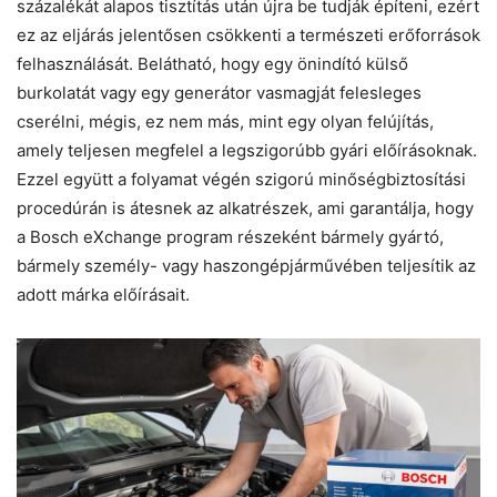
százalékát alapos tisztítás után újra be tudják építeni, ezért
ez az eljárás jelentősen csökkenti a természeti erőforrások
felhasználását. Belátható, hogy egy önindító külső
burkolatát vagy egy generátor vasmagját felesleges
cserélni, mégis, ez nem más, mint egy olyan felújítás,
amely teljesen megfelel a legszigorúbb gyári előírásoknak.
Ezzel együtt a folyamat végén szigorú minőségbiztosítási
procedúrán is átesnek az alkatrészek, ami garantálja, hogy
a Bosch eXchange program részeként bármely gyártó,
bármely személy- vagy haszongépjárművében teljesítik az
adott márka előírásait.