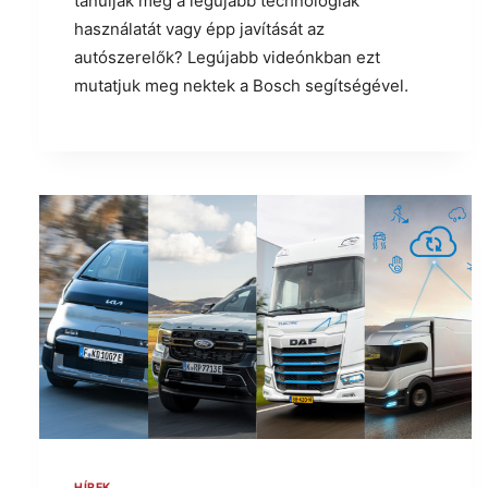
tanulják meg a legújabb technológiák
használatát vagy épp javítását az
autószerelők? Legújabb videónkban ezt
mutatjuk meg nektek a Bosch segítségével.
HÍREK