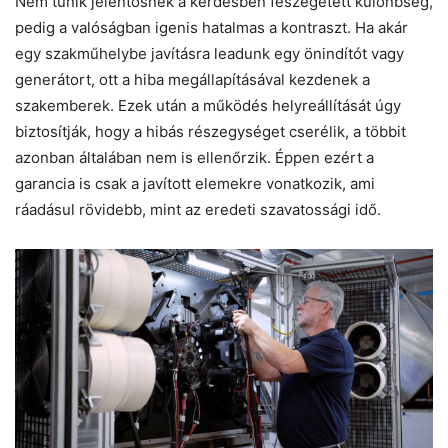
Nem tűnik jelentősnek a kérdésben feszegetett különbség,
pedig a valóságban igenis hatalmas a kontraszt. Ha akár
egy szakműhelybe javításra leadunk egy önindítót vagy
generátort, ott a hiba megállapításával kezdenek a
szakemberek. Ezek után a működés helyreállítását úgy
biztosítják, hogy a hibás részegységet cserélik, a többit
azonban általában nem is ellenőrzik. Éppen ezért a
garancia is csak a javított elemekre vonatkozik, ami
ráadásul rövidebb, mint az eredeti szavatossági idő.