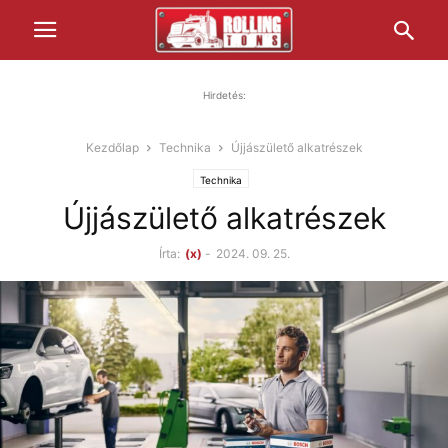
Hirdetés:
Kezdőlap
Technika
Újjászülető alkatrészek
Technika
Újjászülető alkatrészek
Írta:
(x)
-
2024. 09. 25.