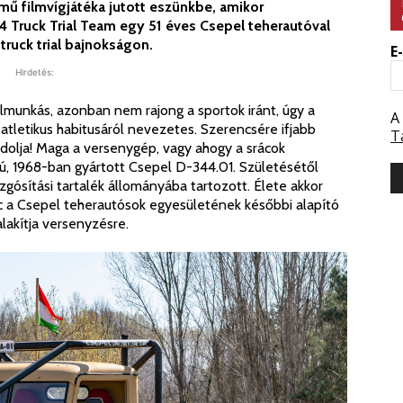
ímű filmvígjátéka jutott eszünkbe, amikor
 Truck Trial Team egy 51 éves Csepel teherautóval
truck trial bajnokságon.
E
Hirdetés:
élmunkás, azonban nem rajong a sportok iránt, úgy a
A
atletikus habitusáról nevezetes. Szerencsére ifjabb
T
olja! Maga a versenygép, vagy ahogy a srácok
tú, 1968-ban gyártott Csepel D-344.01. Születésétől
ósítási tartalék állományába tartozott. Élete akkor
c a Csepel teherautósok egyesületének későbbi alapító
lakítja versenyzésre.