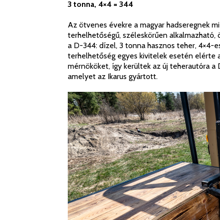
3 tonna, 4×4 = 344
Az ötvenes évekre a magyar hadseregnek mie
terhelhetőségű, széleskörűen alkalmazható, 
a D-344: dízel, 3 tonna hasznos teher, 4×4-e
terhelhetőség egyes kivitelek esetén elérte a
mérnököket, így kerültek az új teherautóra a
amelyet az Ikarus gyártott.