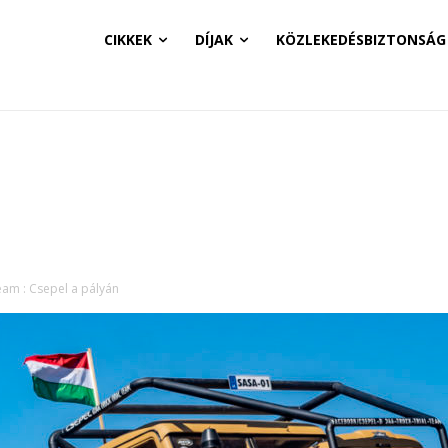
CIKKEK
DÍJAK
KÖZLEKEDÉSBIZTONSÁG
eam : Csepel a pályán