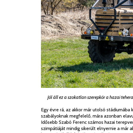
Jól áll ez a szokatlan szerepkör a hazai tehe
Egy évre rá, az akkor már utolsó stádiumába k
szabályoknak megfelelő, mára azonban elavul
Idősebb Szabó Ferenc számos hazai terepve
szimpátiáját mindig sikerült elnyernie a már a