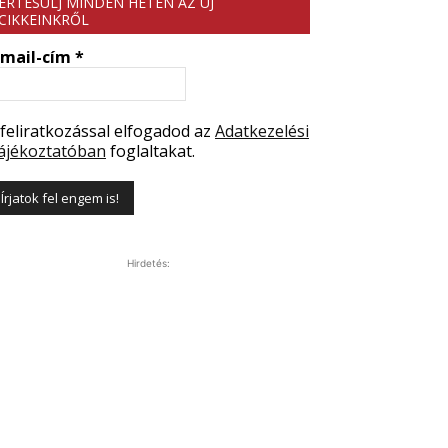
ÉRTESÜLJ MINDEN HÉTEN AZ ÚJ
CIKKEINKRŐL
-mail-cím
*
 feliratkozással elfogadod az
Adatkezelési
ájékoztatóban
foglaltakat.
Hirdetés: