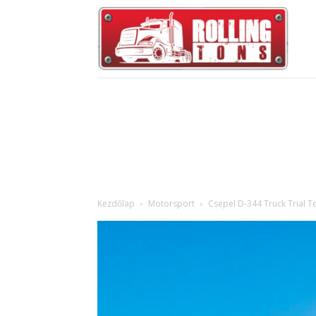
Kezdőlap
Motorsport
Csepel D-344 Truck Trial T