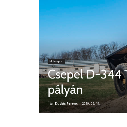
Motorsport
Csepel D-344 T
pályán
Írta:
Dudás Ferenc
-
2019. 06. 19.