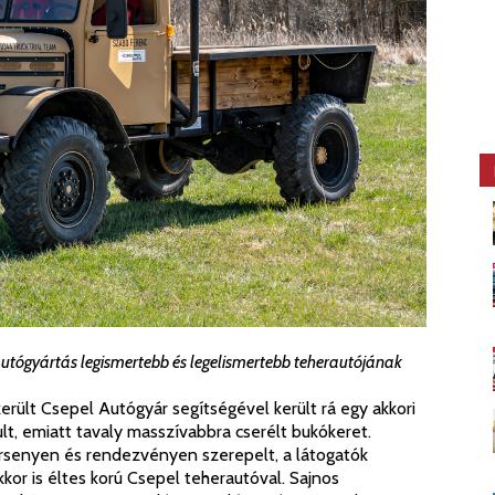
rautógyártás legismertebb és legelismertebb teherautójának
erült Csepel Autógyár segítségével került rá egy akkori
t, emiatt tavaly masszívabbra cserélt bukókeret.
rsenyen és rendezvényen szerepelt, a látogatók
kkor is éltes korú Csepel teherautóval. Sajnos