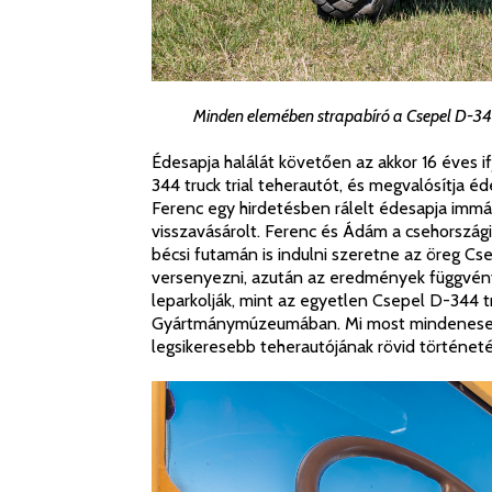
Minden elemében strapabíró a Csepel D-344
Édesapja halálát követően az akkor 16 éves i
344 truck trial teherautót, és megvalósítja éd
Ferenc egy hirdetésben rálelt édesapja immár
visszavásárolt. Ferenc és Ádám a csehországi 
bécsi futamán is indulni szeretne az öreg C
versenyezni, azután az eredmények függvényé
leparkolják, mint az egyetlen Csepel D-344 t
Gyártmánymúzeumában. Mi most mindenesetre
legsikeresebb teherautójának rövid történeté