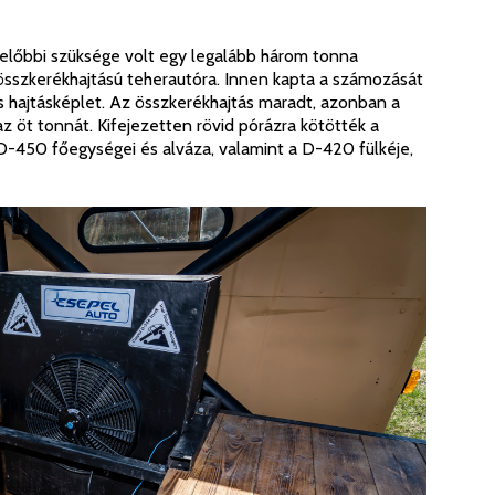
lőbbi szüksége volt egy legalább három tonna
összkerékhajtású teherautóra. Innen kapta a számozását
s hajtásképlet. Az összkerékhajtás maradt, azonban a
z öt tonnát. Kifejezetten rövid pórázra kötötték a
 D-450 főegységei és alváza, valamint a D-420 fülkéje,