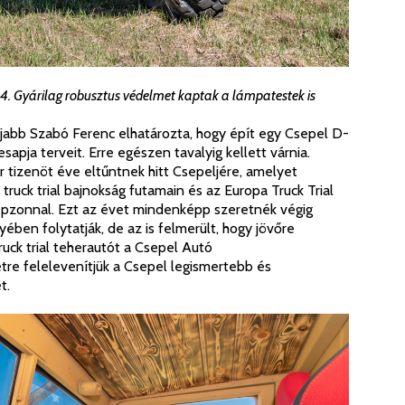
. Gyárilag robusztus védelmet kaptak a lámpatestek is
fjabb Szabó Ferenc elhatározta, hogy épít egy Csepel D-
esapja terveit. Erre egészen tavalyig kellett várnia.
 tizenöt éve eltűntnek hitt Csepeljére, amelyet
truck trial bajnokság futamain és az Europa Truck Trial
sepzonnal. Ezt az évet mindenképp szeretnék végig
ben folytatják, de az is felmerült, hogy jövőre
ruck trial teherautót a Csepel Autó
 felelevenítjük a Csepel legismertebb és
t.