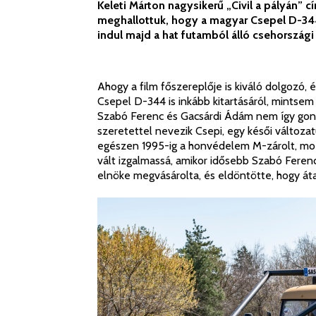
Keleti Márton nagysikerű „Civil a pályán” c
meghallottuk, hogy a magyar Csepel D-344
indul majd a hat futamból álló csehországi 
Ahogy a film főszereplője is kiváló dolgozó, 
Csepel D-344 is inkább kitartásáról, mintsem 
Szabó Ferenc és Gacsárdi Ádám nem így gond
szeretettel nevezik Csepi, egy késői változa
egészen 1995-ig a honvédelem M-zárolt, mozg
vált izgalmassá, amikor idősebb Szabó Feren
elnöke megvásárolta, és eldöntötte, hogy áta