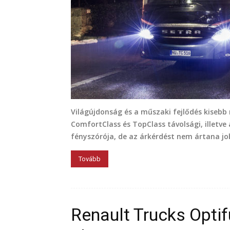
Világújdonság és a műszaki fejlődés kiseb
ComfortClass és TopClass távolsági, illetve
fényszórója, de az árkérdést nem ártana jo
Tovább
Renault Trucks Optif