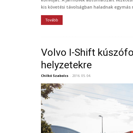
kis követési távolságban haladnak egymás
Tovább
Volvo I-Shift kúszóf
helyzetekre
Chilkó Szabolcs
-
2016. 05. 04.