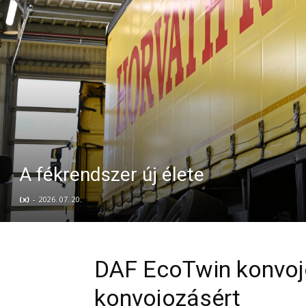
A fékrendszer új élete
(x)
-
2026. 07. 20.
DAF EcoTwin konvojo
konvojozásért