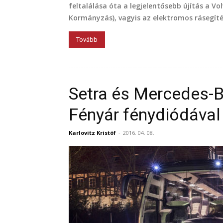
feltalálása óta a legjelentősebb újítás a V
Kormányzás), vagyis az elektromos rásegíté
Tovább
Setra és Mercedes-Be
Fényár fénydiódával
Karlovitz Kristóf
-
2016. 04. 08.