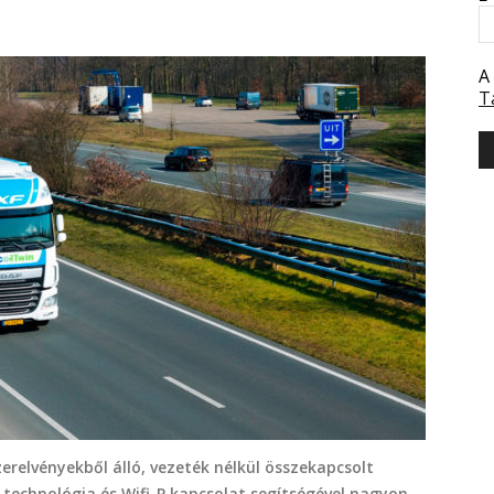
A
T
erelvényekből álló, vezeték nélkül összekapcsolt
 technológia és Wifi-P kapcsolat segítségével nagyon