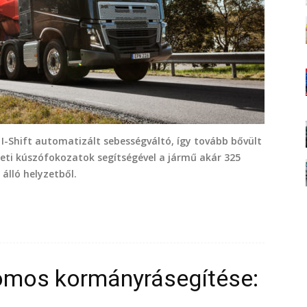
I-Shift automatizált sebességváltó, így tovább bővült
neti kúszófokozatok segítségével a jármű akár 325
álló helyzetből.
romos kormányrásegítése: