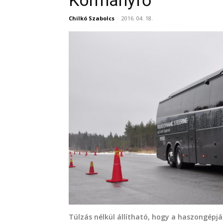
Kormányfő
Chilkó Szabolcs
-
2016. 04. 18.
Túlzás nélkül állítható, hogy a haszongépj