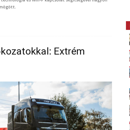
 mögött.
okozatokkal: Extrém