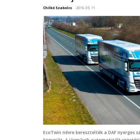
Chilkó Szabolcs
-
2016. 05. 11.
EcoTwin névre keresztelték a DAF nyerges sz
konvoját. A járművek automatizált vezetési