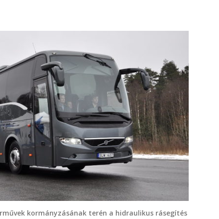
árművek kormányzásának terén a hidraulikus rásegítés