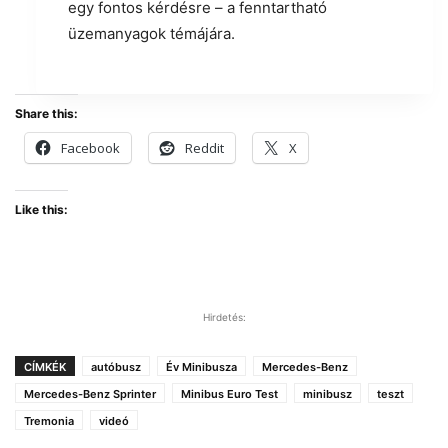
egy fontos kérdésre – a fenntartható
üzemanyagok témájára.
Share this:
Facebook
Reddit
X
Like this:
Hirdetés:
CÍMKÉK
autóbusz
Év Minibusza
Mercedes-Benz
Mercedes-Benz Sprinter
Minibus Euro Test
minibusz
teszt
Tremonia
videó