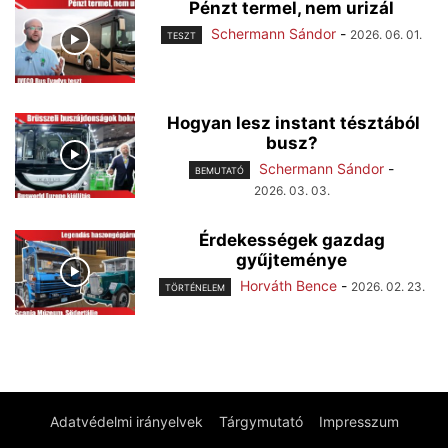
Pénzt termel, nem urizál
Schermann Sándor
-
2026. 06. 01.
TESZT
Hogyan lesz instant tésztából
busz?
Schermann Sándor
-
BEMUTATÓ
2026. 03. 03.
Érdekességek gazdag
gyűjteménye
Horváth Bence
-
2026. 02. 23.
TÖRTÉNELEM
Adatvédelmi irányelvek
Tárgymutató
Impresszum