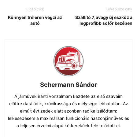
Előző cikk
Következő cikk
Könnyen tréleren végzi az
Szállító 7, avagy új eszköz a
autó
legprofibb sofőr kezében
Schermann Sándor
A járművek iránti vonzalmam kezdete az első szavaim
előttre datálódik, krónikussága és mélysége leírhatatlan. Az
elmúlt évtizedek alatt azonban radikalizálódtam:
lelkesedésem a maximálisan funkcionális haszonjárművek és
a teljesen érzelmi alapú kétkerekűek felé tolódott el.