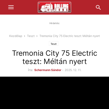
Hirdetés:
Kezdőlap
Teszt
Tremonia City 75 Electric teszt: Méltán nyert
Teszt
Tremonia City 75 Electric
teszt: Méltán nyert
Írta:
Schermann Sándor
-
2025. 12. 11.