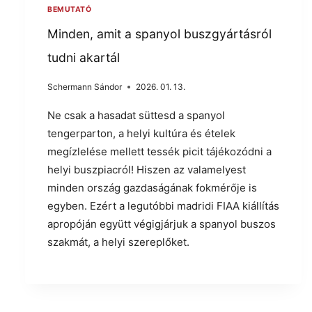
BEMUTATÓ
Minden, amit a spanyol buszgyártásról
tudni akartál
Schermann Sándor
2026. 01. 13.
Ne csak a hasadat süttesd a spanyol
tengerparton, a helyi kultúra és ételek
megízlelése mellett tessék picit tájékozódni a
helyi buszpiacról! Hiszen az valamelyest
minden ország gazdaságának fokmérője is
egyben. Ezért a legutóbbi madridi FIAA kiállítás
apropóján együtt végigjárjuk a spanyol buszos
szakmát, a helyi szereplőket.