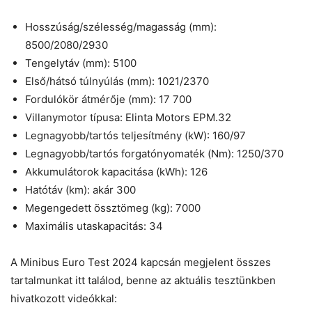
Hosszúság/szélesség/magasság (mm):
8500/2080/2930
Tengelytáv (mm): 5100
Első/hátsó túlnyúlás (mm): 1021/2370
Fordulókör átmérője (mm): 17 700
Villanymotor típusa: Elinta Motors EPM.32
Legnagyobb/tartós teljesítmény (kW): 160/97
Legnagyobb/tartós forgatónyomaték (Nm): 1250/370
Akkumulátorok kapacitása (kWh): 126
Hatótáv (km): akár 300
Megengedett össztömeg (kg): 7000
Maximális utaskapacitás: 34
A Minibus Euro Test 2024 kapcsán megjelent összes
tartalmunkat itt találod, benne az aktuális tesztünkben
hivatkozott videókkal: