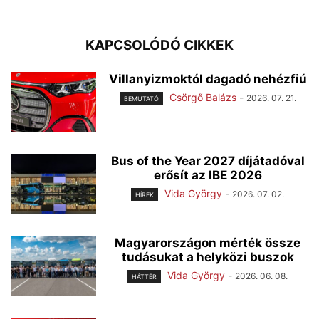
KAPCSOLÓDÓ CIKKEK
Villanyizmoktól dagadó nehézfiú
Csörgő Balázs
-
2026. 07. 21.
BEMUTATÓ
Bus of the Year 2027 díjátadóval
erősít az IBE 2026
Vida György
-
2026. 07. 02.
HÍREK
Magyarországon mérték össze
tudásukat a helyközi buszok
Vida György
-
2026. 06. 08.
HÁTTÉR