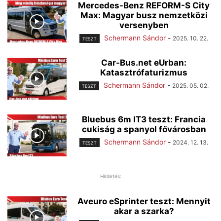
Mercedes-Benz REFORM-S City
Max: Magyar busz nemzetközi
versenyben
Schermann Sándor
-
2025. 10. 22.
TESZT
Car-Bus.net eUrban:
Katasztrófaturizmus
Schermann Sándor
-
2025. 05. 02.
TESZT
Bluebus 6m IT3 teszt: Francia
cukiság a spanyol fővárosban
Schermann Sándor
-
2024. 12. 13.
TESZT
Hirdetés:
Aveuro eSprinter teszt: Mennyit
akar a szarka?