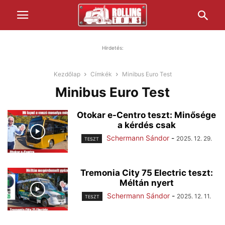
Hirdetés:
Kezdőlap
Címkék
Minibus Euro Test
Minibus Euro Test
Otokar e-Centro teszt: Minősége
a kérdés csak
Schermann Sándor
-
2025. 12. 29.
TESZT
Tremonia City 75 Electric teszt:
Méltán nyert
Schermann Sándor
-
2025. 12. 11.
TESZT