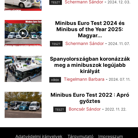
Schermann Sándor
-
2024. 12. 03.
TESZT
Minibus Euro Test 2024 és
Minibus of the Year 2025:
Magyar...
Schermann Sándor
-
2024. 11. 07.
TESZT
Spanyolországban koronázzák
meg a minibuszok legújabb
királyát
Tiegelmann Barbara
-
2024. 07. 11.
HÍREK
Minibus Euro Test 2022 : Apró
győztes
Boncsér Sándor
-
2022. 11. 22.
TESZT
Adatvédelmi irányelvek
Tárgymutató
Impresszum