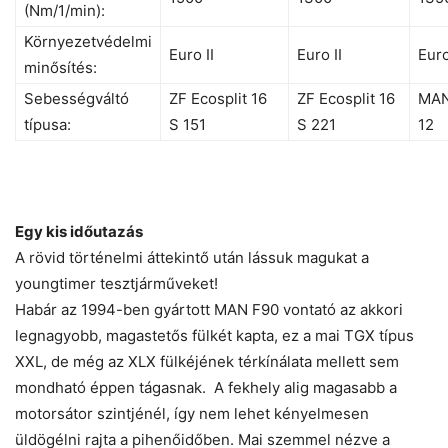
(Nm/1/min):
Környezetvédelmi
Euro II
Euro II
Euro
minősítés:
Sebességváltó
ZF Ecosplit 16
ZF Ecosplit 16
MAN
típusa:
S 151
S 221
12
Egy kis időutazás
A rövid történelmi áttekintő után lássuk magukat a
youngtimer tesztjárműveket!
Habár az 1994-ben gyártott MAN F90 vontató az akkori
legnagyobb, magastetős fülkét kapta, ez a mai TGX típus
XXL, de még az XLX fülkéjének térkínálata mellett sem
mondható éppen tágasnak. A fekhely alig magasabb a
motorsátor szintjénél, így nem lehet kényelmesen
üldögélni rajta a pihenőidőben. Mai szemmel nézve a