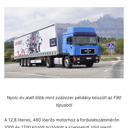
Nyolc év alatt több mint százezer példány készült az F90
típusból
A 12,8 literes, 460 lóerős motorhoz a fordulatszámmérőn
1000 és 1700 között húzódott a szaggatott zöld mező,