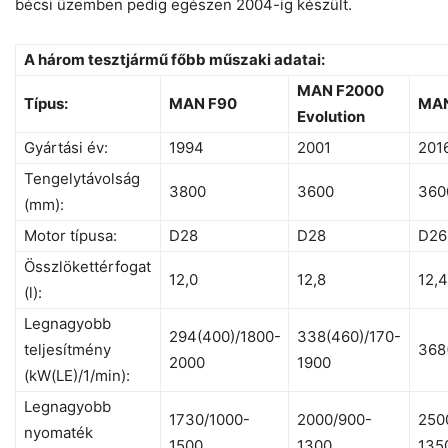
bécsi üzemben pedig egészen 2004-ig készült.
A három tesztjármű főbb műszaki adatai:
MAN F2000
Típus:
MAN F90
MA
Evolution
Gyártási év:
1994
2001
201
Tengelytávolság
3800
3600
360
(mm):
Motor típusa:
D28
D28
D26
Összlökettérfogat
12,0
12,8
12,4
(l):
Legnagyobb
294(400)/1800-
338(460)/170-
teljesítmény
368
2000
1900
(kW(LE)/1/min):
Legnagyobb
1730/1000-
2000/900-
250
nyomaték
1500
1300
135