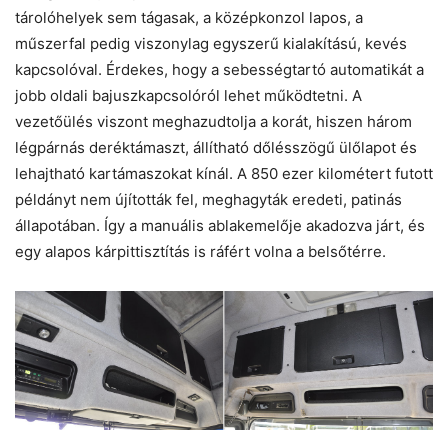
tárolóhelyek sem tágasak, a középkonzol lapos, a
műszerfal pedig viszonylag egyszerű kialakítású, kevés
kapcsolóval. Érdekes, hogy a sebességtartó automatikát a
jobb oldali bajuszkapcsolóról lehet működtetni. A
vezetőülés viszont meghazudtolja a korát, hiszen három
légpárnás deréktámaszt, állítható dőlésszögű ülőlapot és
lehajtható kartámaszokat kínál. A 850 ezer kilométert futott
példányt nem újították fel, meghagyták eredeti, patinás
állapotában. Így a manuális ablakemelője akadozva járt, és
egy alapos kárpittisztítás is ráfért volna a belsőtérre.