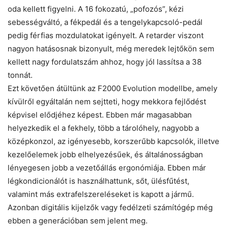
oda kellett figyelni. A 16 fokozatú, „pofozós”, kézi
sebességváltó, a fékpedál és a tengelykapcsoló-pedál
pedig férfias mozdulatokat igényelt. A retarder viszont
nagyon hatásosnak bizonyult, még meredek lejtőkön sem
kellett nagy fordulatszám ahhoz, hogy jól lassítsa a 38
tonnát.
Ezt követően átültünk az F2000 Evolution modellbe, amely
kívülről egyáltalán nem sejtteti, hogy mekkora fejlődést
képvisel elődjéhez képest. Ebben már magasabban
helyezkedik el a fekhely, több a tárolóhely, nagyobb a
középkonzol, az igényesebb, korszerűbb kapcsolók, illetve
kezelőelemek jobb elhelyezésűek, és általánosságban
lényegesen jobb a vezetőállás ergonómiája. Ebben már
légkondicionálót is használhattunk, sőt, ülésfűtést,
valamint más extrafelszereléseket is kapott a jármű.
Azonban digitális kijelzők vagy fedélzeti számítógép még
ebben a generációban sem jelent meg.