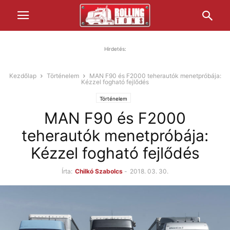
Hirdetés:
Kezdőlap
Történelem
MAN F90 és F2000 teherautók menetpróbája:
Kézzel fogható fejlődés
Történelem
MAN F90 és F2000
teherautók menetpróbája:
Kézzel fogható fejlődés
Írta:
Chilkó Szabolcs
-
2018. 03. 30.