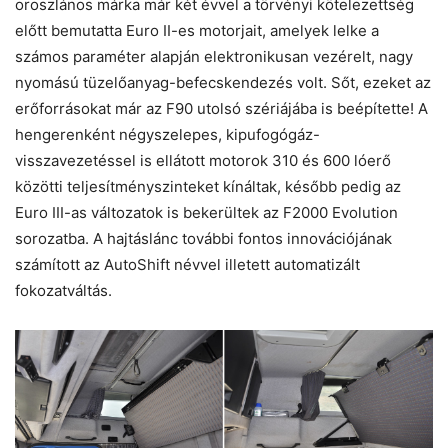
oroszlános márka már két évvel a törvényi kötelezettség
előtt bemutatta Euro II-es motorjait, amelyek lelke a
számos paraméter alapján elektronikusan vezérelt, nagy
nyomású tüzelőanyag-befecskendezés volt. Sőt, ezeket az
erőforrásokat már az F90 utolsó szériájába is beépítette! A
hengerenként négyszelepes, kipufogógáz-
visszavezetéssel is ellátott motorok 310 és 600 lóerő
közötti teljesítményszinteket kínáltak, később pedig az
Euro III-as változatok is bekerültek az F2000 Evolution
sorozatba. A hajtáslánc további fontos innovációjának
számított az AutoShift névvel illetett automatizált
fokozatváltás.