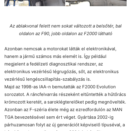
Az ablakvonal felett nem sokat változott a belsőtér, bal
oldalon az F90, jobb oldalon az F2000 látható
Azonban nemcsak a motorokat látták el elektronikával,
hanem a jármű számos más elemét is. Így például
megjelent a fedélzeti diagnosztikai rendszer, az
elektronikus vezérlésű légrugózás, sőt, az elektronikus
vezérlésű lengéscsillapítás-szabályzás is.
Majd az 1998-as IAA-n bemutatták az F2000 Evolution
sorozatot. A ráncfelvarrás részeként eltűntették a hűtőrács
krómozott keretét, a saroklégterelőket pedig megnövelték.
Azonban az F-széria élete még az ezredfordulón az MAN
TGA bevezetésével sem ért véget. Gyártása 2002-ig
párhuzamosan folyt az új generációt képviselő típuséval, a