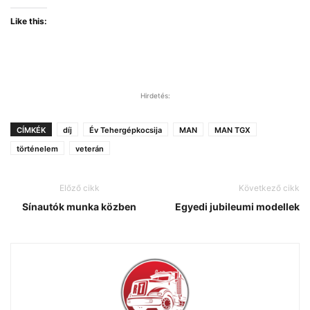
Like this:
Hirdetés:
CÍMKÉK
díj
Év Tehergépkocsija
MAN
MAN TGX
történelem
veterán
Előző cikk
Következő cikk
Sínautók munka közben
Egyedi jubileumi modellek