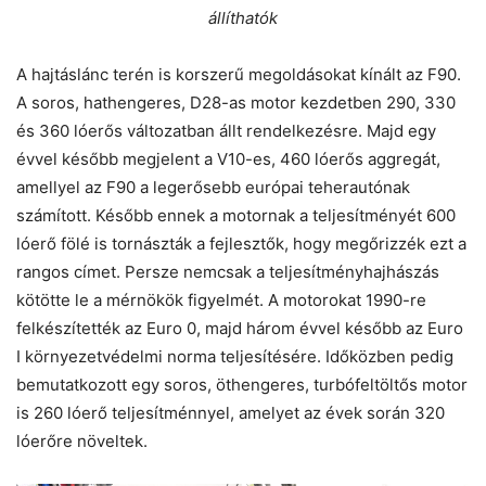
állíthatók
A hajtáslánc terén is korszerű megoldásokat kínált az F90.
A soros, hathengeres, D28-as motor kezdetben 290, 330
és 360 lóerős változatban állt rendelkezésre. Majd egy
évvel később megjelent a V10-es, 460 lóerős aggregát,
amellyel az F90 a legerősebb európai teherautónak
számított. Később ennek a motornak a teljesítményét 600
lóerő fölé is tornászták a fejlesztők, hogy megőrizzék ezt a
rangos címet. Persze nemcsak a teljesítményhajhászás
kötötte le a mérnökök figyelmét. A motorokat 1990-re
felkészítették az Euro 0, majd három évvel később az Euro
I környezetvédelmi norma teljesítésére. Időközben pedig
bemutatkozott egy soros, öthengeres, turbófeltöltős motor
is 260 lóerő teljesítménnyel, amelyet az évek során 320
lóerőre növeltek.