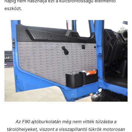
napig nem használja ezt a kulcsfontosságú életmentő
eszközt.
Az F90 ajtóburkolatán még nem vitték túlzásba a
tárolóhelyeket, viszont a visszapillantó tükrök motorosan