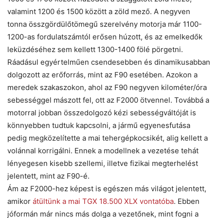
valamint 1200 és 1500 között a zöld mező. A negyven
tonna összgördülőtömegű szerelvény motorja már 1100-
1200-as fordulatszámtól erősen húzott, és az emelkedők
leküzdéséhez sem kellett 1300-1400 fölé pörgetni.
Ráadásul egyértelműen csendesebben és dinamikusabban
dolgozott az erőforrás, mint az F90 esetében. Azokon a
meredek szakaszokon, ahol az F90 negyven kilométer/óra
sebességgel mászott fel, ott az F2000 ötvennel. Továbbá a
motorral jobban összedolgozó kézi sebességváltóját is
könnyebben tudtuk kapcsolni, a jármű egyenesfutása
pedig megközelítette a mai tehergépkocsikét, alig kellett a
volánnal korrigálni. Ennek a modellnek a vezetése tehát
lényegesen kisebb szellemi, illetve fizikai megterhelést
jelentett, mint az F90-é.
Ám az F2000-hez képest is egészen más világot jelentett,
amikor
átültünk a mai TGX 18.500 XLX vontatóba
. Ebben
jóformán már nincs más dolga a vezetőnek, mint fogni a