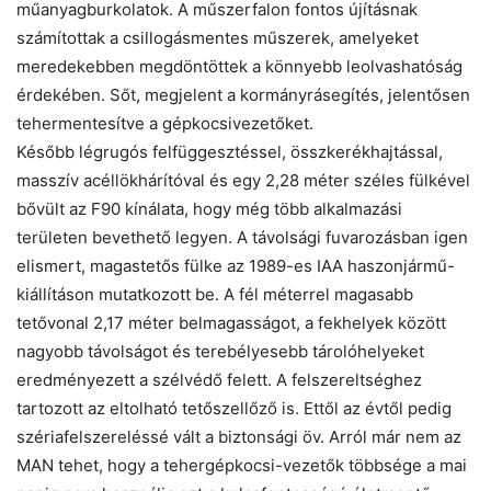
műanyagburkolatok. A műszerfalon fontos újításnak
számítottak a csillogásmentes műszerek, amelyeket
meredekebben megdöntöttek a könnyebb leolvashatóság
érdekében. Sőt, megjelent a kormányrásegítés, jelentősen
tehermentesítve a gépkocsivezetőket.
Később légrugós felfüggesztéssel, összkerékhajtással,
masszív acéllökhárítóval és egy 2,28 méter széles fülkével
bővült az F90 kínálata, hogy még több alkalmazási
területen bevethető legyen. A távolsági fuvarozásban igen
elismert, magastetős fülke az 1989-es IAA haszonjármű-
kiállításon mutatkozott be. A fél méterrel magasabb
tetővonal 2,17 méter belmagasságot, a fekhelyek között
nagyobb távolságot és terebélyesebb tárolóhelyeket
eredményezett a szélvédő felett. A felszereltséghez
tartozott az eltolható tetőszellőző is. Ettől az évtől pedig
szériafelszereléssé vált a biztonsági öv. Arról már nem az
MAN tehet, hogy a tehergépkocsi-vezetők többsége a mai