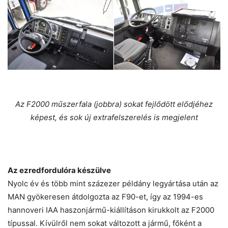
Az F2000 műszerfala (jobbra) sokat fejlődött elődjéhez
képest, és sok új extrafelszerelés is megjelent
Az ezredfordulóra készülve
Nyolc év és több mint százezer példány legyártása után az
MAN gyökeresen átdolgozta az F90-et, így az 1994-es
hannoveri IAA haszonjármű-kiállításon kirukkolt az F2000
típussal. Kívülről nem sokat változott a jármű, főként a