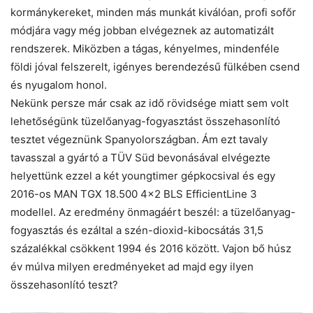
kormánykereket, minden más munkát kiválóan, profi sofőr
módjára vagy még jobban elvégeznek az automatizált
rendszerek. Miközben a tágas, kényelmes, mindenféle
földi jóval felszerelt, igényes berendezésű fülkében csend
és nyugalom honol.
Nekünk persze már csak az idő rövidsége miatt sem volt
lehetőségünk tüzelőanyag-fogyasztást összehasonlító
tesztet végeznünk Spanyolországban. Ám ezt tavaly
tavasszal a gyártó a TÜV Süd bevonásával elvégezte
helyettünk ezzel a két youngtimer gépkocsival és egy
2016-os MAN TGX 18.500 4×2 BLS EfficientLine 3
modellel. Az eredmény önmagáért beszél: a tüzelőanyag-
fogyasztás és ezáltal a szén-dioxid-kibocsátás 31,5
százalékkal csökkent 1994 és 2016 között. Vajon bő húsz
év múlva milyen eredményeket ad majd egy ilyen
összehasonlító teszt?