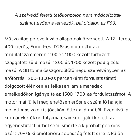
A szélvédő feletti tetőkonzolon nem módosítottak
számottevően a tervezők, bal oldalon az F90,
Műszakilag persze kiváló állapotnak örvendett. A 12 literes,
400 lóerős, Euro II-es, D28-as motorjához a
fordulatszámmérőn 1100 és 1900 között tartozott
szaggatott zöld mező, 1300 és 1700 között pedig zöld
mező. A 38 tonna összgördülőtömegű szerelvényben az
erőforrás 1200-1300-as percenkénti fordulatszámtól
dolgozott élénken és lelkesen, ám a meredek
emelkedőkön igényelte az 1500-1700-as fordulatszámot. A
motor mai füllel meglehetősen erősnek számító hangja
mellett más zajok is jócskán jöttek a járműből. Ezenkívül a
kormánykerékkel folyamatosan korrigálni kellett, az
egyenesfutást hírből sem ismerte a kipróbált gépkocsi,
ezért 70-75 kilométer/óra sebesség felett erre is külön