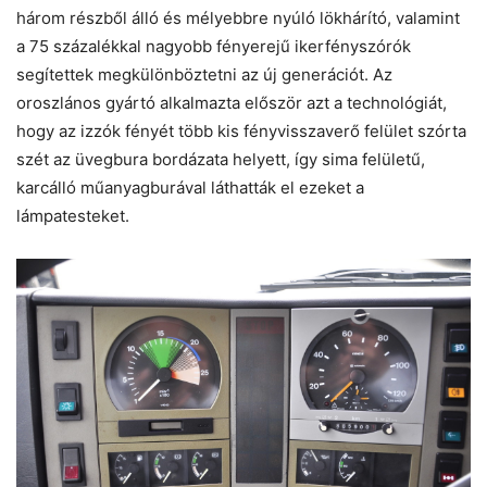
három részből álló és mélyebbre nyúló lökhárító, valamint
a 75 százalékkal nagyobb fényerejű ikerfényszórók
segítettek megkülönböztetni az új generációt. Az
oroszlános gyártó alkalmazta először azt a technológiát,
hogy az izzók fényét több kis fényvisszaverő felület szórta
szét az üvegbura bordázata helyett, így sima felületű,
karcálló műanyagburával láthatták el ezeket a
lámpatesteket.