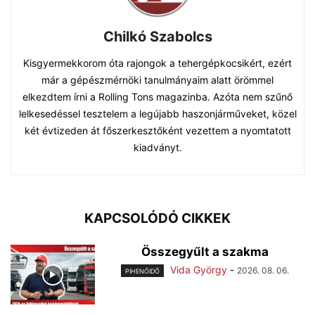
Chilkó Szabolcs
Kisgyermekkorom óta rajongok a tehergépkocsikért, ezért
már a gépészmérnöki tanulmányaim alatt örömmel
elkezdtem írni a Rolling Tons magazinba. Azóta nem szűnő
lelkesedéssel tesztelem a legújabb haszonjárműveket, közel
két évtizeden át főszerkesztőként vezettem a nyomtatott
kiadványt.
KAPCSOLÓDÓ CIKKEK
Összegyűlt a szakma
Vida György
-
2026. 08. 06.
PIHENŐIDŐ