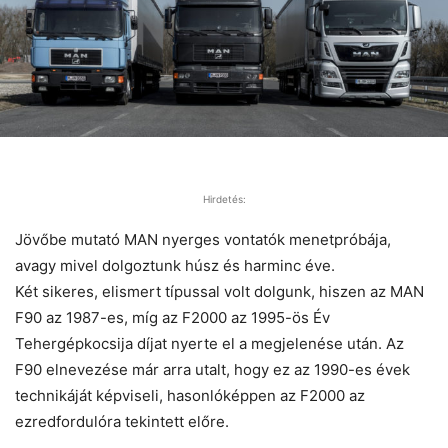
Hirdetés:
Jövőbe mutató MAN nyerges vontatók menetpróbája,
avagy mivel dolgoztunk húsz és harminc éve.
Két sikeres, elismert típussal volt dolgunk, hiszen az MAN
F90 az 1987-es, míg az F2000 az 1995-ös Év
Tehergépkocsija díjat nyerte el a megjelenése után. Az
F90 elnevezése már arra utalt, hogy ez az 1990-es évek
technikáját képviseli, hasonlóképpen az F2000 az
ezredfordulóra tekintett előre.