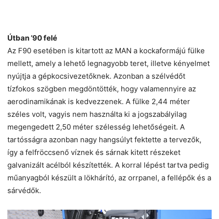
Útban ’90 felé
Az F90 esetében is kitartott az MAN a kockaformájú fülke
mellett, amely a lehető legnagyobb teret, illetve kényelmet
nyújtja a gépkocsivezetőknek. Azonban a szélvédőt
tízfokos szögben megdöntötték, hogy valamennyire az
aerodinamikának is kedvezzenek. A fülke 2,44 méter
széles volt, vagyis nem használta ki a jogszabályilag
megengedett 2,50 méter szélesség lehetőségeit. A
tartósságra azonban nagy hangsúlyt fektette a tervezők,
így a felfröccsenő víznek és sárnak kitett részeket
galvanizált acélból készítették. A korral lépést tartva pedig
műanyagból készült a lökhárító, az orrpanel, a fellépők és a
sárvédők.