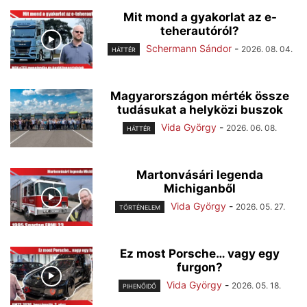
Mit mond a gyakorlat az e-
teherautóról?
Schermann Sándor
-
2026. 08. 04.
HÁTTÉR
Magyarországon mérték össze
tudásukat a helyközi buszok
Vida György
-
2026. 06. 08.
HÁTTÉR
Martonvásári legenda
Michiganből
Vida György
-
2026. 05. 27.
TÖRTÉNELEM
Ez most Porsche… vagy egy
furgon?
Vida György
-
2026. 05. 18.
PIHENŐIDŐ