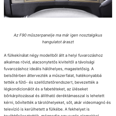
Az F90 műszerpanelje ma már igen nosztalgikus
hangulatot áraszt
A fülkekínálat négy modellből állt a helyi fuvarozáshoz
alkalmas rövid, alacsonytetős kiviteltől a távolsági
fuvarozáshoz ideális hálóhelyes, magastetősig. A
belsőtérben áttervezték a műszerfalat, hatékonyabbá
tették a fűtő- és szellőztetőrendszert, bevezették a
légkondicionálót és a fabetéteket, az üléseket
bőrkárpitozással és állítható deréktámasszal is lehetett
kérni, bővítették a tárolóhelyeket, sőt, akár videomagnó és
televízió is kerülhetett a fülkébe. A fekhelyet is
továbbfejlesztették, mégpedig egy rugós elemekkel