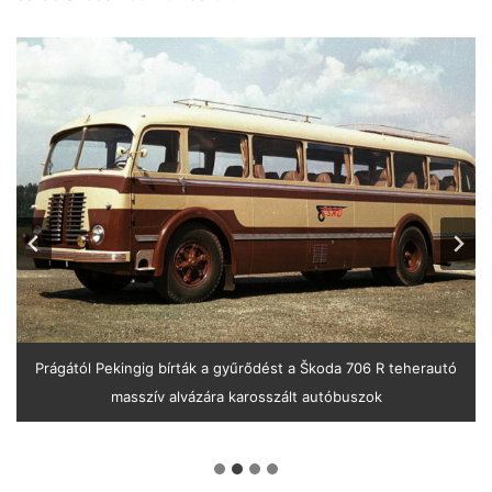
Prágától Pekingig bírták a gyűrődést a Škoda 706 R teherautó
masszív alvázára karosszált autóbuszok