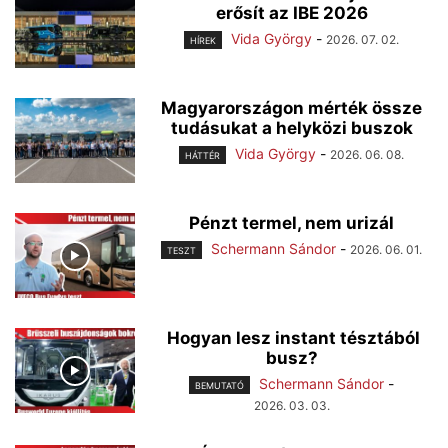
erősít az IBE 2026
Vida György
-
2026. 07. 02.
HÍREK
Magyarországon mérték össze
tudásukat a helyközi buszok
Vida György
-
2026. 06. 08.
HÁTTÉR
Pénzt termel, nem urizál
Schermann Sándor
-
2026. 06. 01.
TESZT
Hogyan lesz instant tésztából
busz?
Schermann Sándor
-
BEMUTATÓ
2026. 03. 03.