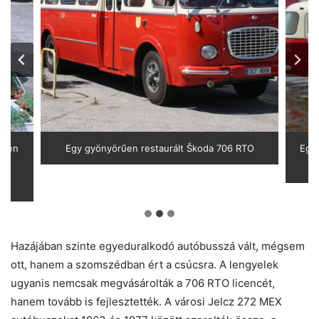
tten
Egy gyönyörűen restaurált Škoda 706 RTO
Egés
us
Hazájában szinte egyeduralkodó autóbusszá vált, mégsem
ott, hanem a szomszédban ért a csúcsra. A lengyelek
ugyanis nemcsak megvásárolták a 706 RTO licencét,
hanem tovább is fejlesztették. A városi Jelcz 272 MEX