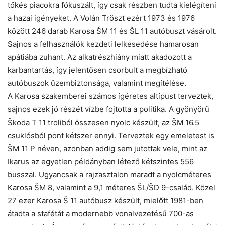
tőkés piacokra fókuszált, így csak részben tudta kielégíteni
a hazai igényeket. A Volán Tröszt ezért 1973 és 1976
között 246 darab Karosa ŠM 11 és ŠL 11 autóbuszt vásárolt.
Sajnos a felhasználók kezdeti lelkesedése hamarosan
apátiába zuhant. Az alkatrészhiány miatt akadozott a
karbantartás, így jelentősen csorbult a megbízható
autóbuszok üzembiztonsága, valamint megítélése.
A Karosa szakemberei számos ígéretes altípust terveztek,
sajnos ezek jó részét vízbe fojtotta a politika. A gyönyörű
Škoda T 11 troliból összesen nyolc készült, az ŠM 16.5
csuklósból pont kétszer ennyi. Terveztek egy emeletest is
ŠM 11 P néven, azonban addig sem jutottak vele, mint az
Ikarus az egyetlen példányban létező kétszintes 556
busszal. Ugyancsak a rajzasztalon maradt a nyolcméteres
Karosa ŠM 8, valamint a 9,1 méteres ŠL/ŠD 9-család. Közel
27 ezer Karosa Š 11 autóbusz készült, mielőtt 1981-ben
átadta a stafétát a modernebb vonalvezetésű 700-as