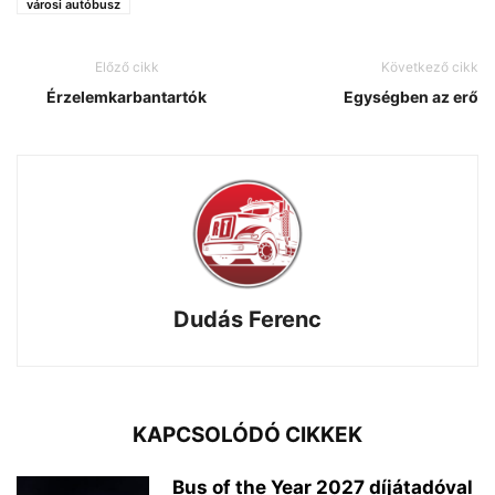
városi autóbusz
Előző cikk
Következő cikk
Érzelemkarbantartók
Egységben az erő
Dudás Ferenc
KAPCSOLÓDÓ CIKKEK
Bus of the Year 2027 díjátadóval