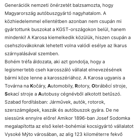
Generációk nemzeti önérzetét balzsamozta, hogy
Magyarország autóbuszgyártó nagyhatalom. A
közhiedelemmel ellentétben azonban nem csupán mi
gyártottunk buszokat a KGST-országokon belül, hanem
mindenki! A Karosa kiemelkedik közülük, hiszen csupán a
csehszlovákoknak lehetett volna valódi esélye az Ikarus
szárnyalásával szemben.
Bohém tréfa áldozata, aki azt gondolja, hogy a
legismertebb cseh karosszáló vállalat elnevezésének
bármi köze lenne a karosszériához. A Karosa ugyanis a
Továrna na
K
očáry,
A
utomobily,
R
otory,
O
bráběcí stroje,
S
ekací stroje a
A
utobusy cégnévből alkotott betűszó.
Szabad fordításban: Járművek, autók, rotorok,
szerszámgépek, kaszák és autóbuszok gyára. De ne
siessünk ennyire előre! Amikor 1896-ban Josef Sodomka
megalapította az első kelet-bohémiai kocsigyártó vállalatot
Vysoké Mýto városában, az alig 123 kilométerre fekvő