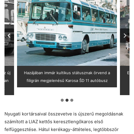
 az új
Hazájában immár kultikus státusznak örvend a
Egy
onban
filigrán megjelenésű Karosa ŠD 11 autóbusz
h
dik
Nyugati kortársaival összevetve is újszerű megoldásnak
számított a LIAZ kettős keresztlengőkaros első
felfüggesztése. Hátul kerékagy-áttételes, legtöbbször