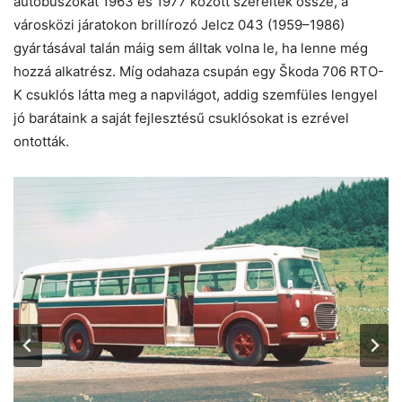
autóbuszokat 1963 és 1977 között szerelték össze, a
városközi járatokon brillírozó Jelcz 043 (1959–1986)
gyártásával talán máig sem álltak volna le, ha lenne még
hozzá alkatrész. Míg odahaza csupán egy Škoda 706 RTO-
K csuklós látta meg a napvilágot, addig szemfüles lengyel
jó barátaink a saját fejlesztésű csuklósokat is ezrével
ontották.