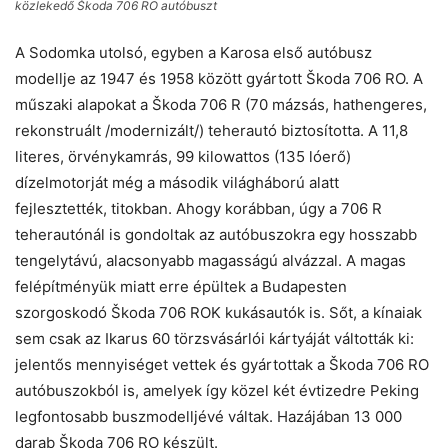
közlekedő Škoda 706 RO autóbuszt
A Sodomka utolsó, egyben a Karosa első autóbusz
modellje az 1947 és 1958 között gyártott Škoda 706 RO. A
műszaki alapokat a Škoda 706 R (70 mázsás, hathengeres,
rekonstruált /modernizált/) teherautó biztosította. A 11,8
literes, örvénykamrás, 99 kilowattos (135 lóerő)
dízelmotorját még a második világháború alatt
fejlesztették, titokban. Ahogy korábban, úgy a 706 R
teherautónál is gondoltak az autóbuszokra egy hosszabb
tengelytávú, alacsonyabb magasságú alvázzal. A magas
felépítményük miatt erre épültek a Budapesten
szorgoskodó Škoda 706 ROK kukásautók is. Sőt, a kínaiak
sem csak az Ikarus 60 törzsvásárlói kártyáját váltották ki:
jelentős mennyiséget vettek és gyártottak a Škoda 706 RO
autóbuszokból is, amelyek így közel két évtizedre Peking
legfontosabb buszmodelljévé váltak. Hazájában 13 000
darab Škoda 706 RO készült.