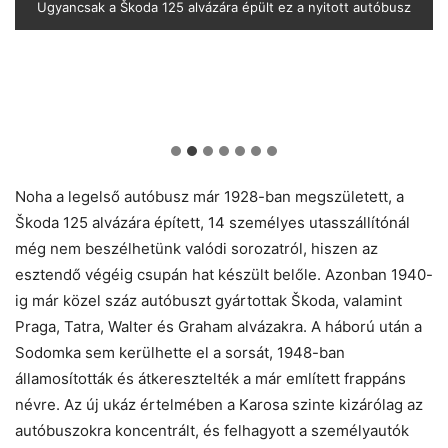
A legelső Sodomka autóbusz egy Škoda 125 teherautó alvázára
Az alapos és kimerítő teszteléseket követően két Karosa T 500
Egy 6×4-es hajtásképletű Tatra 82 alvázára karosszálta 1937-
Ugyancsak a Škoda 125 alvázára épült ez a nyitott autóbusz
Az 1948-ban megálmodott, 6×4-es hajtásképletű, V8-as,
A gyönyörű, áramvonalas Škoda 606 DN autóbuszt egy
A közkedvelt Praga NDO autóbusz érdekességét az
hathengeres, 8,6 literes, 74 kilowattos (100 lóerő) dízelmotor
elektropneumatikus kapcsolású, ötfokozatú Praga-Wilson
léghűtéses, 92 kilowattos (125 lóerő) Tatra-motorral
HB prototípus jutott a fináléba. Az egyikben a Tatra
ben Sodomka ezt az autóbuszt
épült 1928-ban
felvértezett Karosa T 500 HB (horský bus, vagyis hegyi busz)
lengőtengelyei, a másikban pedig a Praga merevtengelyei
félautomatikus sebességváltó adta
repítette
gondoskodtak a hegymászásról. Végül az egyszerűbb és
Csehszlovákia legelső önhordó szerkezetű autóbusza
olcsóbb Praga lépett a sorozatgyártás pódiumára
Noha a legelső autóbusz már 1928-ban megszületett, a
Škoda 125 alvázára épített, 14 személyes utasszállítónál
még nem beszélhetünk valódi sorozatról, hiszen az
esztendő végéig csupán hat készült belőle. Azonban 1940-
ig már közel száz autóbuszt gyártottak Škoda, valamint
Praga, Tatra, Walter és Graham alvázakra. A háború után a
Sodomka sem kerülhette el a sorsát, 1948-ban
államosították és átkeresztelték a már említett frappáns
névre. Az új ukáz értelmében a Karosa szinte kizárólag az
autóbuszokra koncentrált, és felhagyott a személyautók