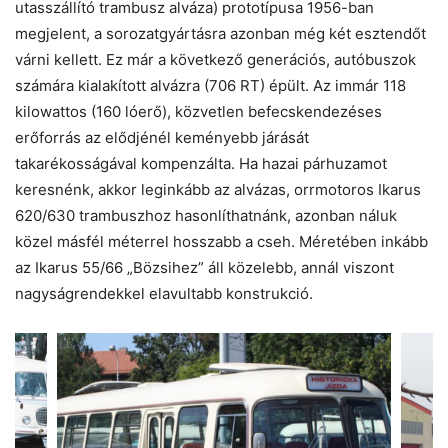
utasszállító trambusz alváza) prototípusa 1956-ban
megjelent, a sorozatgyártásra azonban még két esztendőt
várni kellett. Ez már a következő generációs, autóbuszok
számára kialakított alvázra (706 RT) épült. Az immár 118
kilowattos (160 lóerő), közvetlen befecskendezéses
erőforrás az elődjénél keményebb járását
takarékosságával kompenzálta. Ha hazai párhuzamot
keresnénk, akkor leginkább az alvázas, orrmotoros Ikarus
620/630 trambuszhoz hasonlíthatnánk, azonban náluk
közel másfél méterrel hosszabb a cseh. Méretében inkább
az Ikarus 55/66 „Bözsihez” áll közelebb, annál viszont
nagyságrendekkel elavultabb konstrukció.