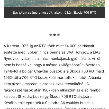
Egyiptom számára készült, ajtók nélküli Škoda 706 RTO
A Karosa 1972-ig az RTO több mint 14 000 példányát
építette meg. Ebben nincs benne az SVA Holýšov, a LIAZ
Rýnovice, valamint a Jelcz munkájának gyümölcse. Arról
nem is beszélve, hogy a második világháborút követően,
1948-tól a bolgár Chavdar buszok is a Škoda 706 RO, majd
1962-től a 706 RTO buszokból merítettek ihletet. Albánia
sem akart kimaradni a csehszlovák technikából. A
fakarosszériások után 1967-ben elkészült az első fémből
kalapált Shkodra busz egy Škoda 706 RTO alvázára.
Később erre építették a Shkodra A6 csuklós buszt is.