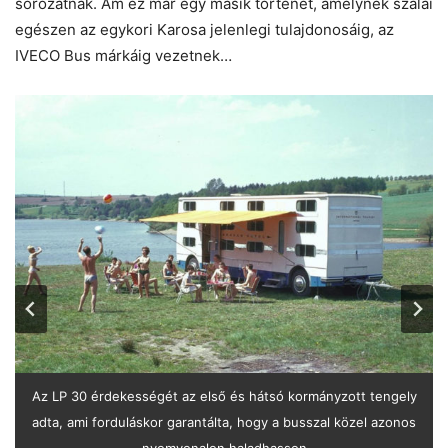
sorozatnak. Ám ez már egy másik történet, amelynek szálai
egészen az egykori Karosa jelenlegi tulajdonosáig, az
IVECO Bus márkáig vezetnek…
Az LP 30 érdekességét az első és hátsó kormányzott tengely
Nizzában az 1969-es Nemzetközi Autóbuszhéten az Š 11
Érdekes színfolt a nyolc példányban készült, harminc
adta, ami forduláskor garantálta, hogy a busszal közel azonos
erősen átalakított extravagáns prototípusa, a Karosa 2050
férőhelyes LP 30 karavánhotel is, ami valójában egy