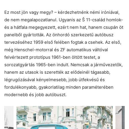
Ez most jön vagy megy? – kérdezhetnénk némi iróniával,
de nem megalapozatlanul. Ugyanis az Š 11-család homlok-
és a hátfala megegyezett, ezért nem hat, hanem csupán öt
panelből gyártották. Az önhordó szerkezetű autóbusz
tervezéséhez 1959 első felében fogtak a csehek. Az első,
még Henschel-motorral és ZF automatikus váltóval
felvértezett prototípus 1961-ben öltött testet, a
sorozatgyártás 1965-ben indult. Nemcsak a járművezetők,
hanem az utasok is szerették az elődeinél tágasabb,
légrugózásával kényelmesebb, jobb útfekvésű és
fordulékonyabb, gyakorlatilag minden paraméterében
modernebb és jobb autóbuszt.