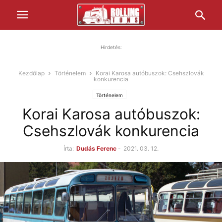
Hirdetés:
Kezdőlap
Történelem
Korai Karosa autóbuszok: Csehszlovák
konkurencia
Történelem
Korai Karosa autóbuszok:
Csehszlovák konkurencia
Írta:
Dudás Ferenc
-
2021. 03. 12.