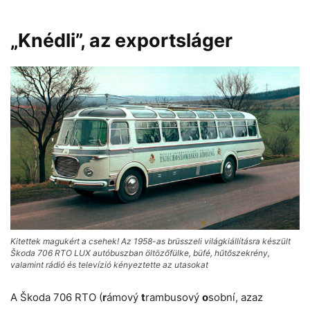
„Knédli”, az exportsláger
Kitettek magukért a csehek! Az 1958-as brüsszeli világkiállításra készült
Škoda 706 RTO LUX autóbuszban öltözőfülke, büfé, hűtőszekrény,
valamint rádió és televízió kényeztette az utasokat
A Škoda 706 RTO (
r
ámový
t
rambusový
o
sobní, azaz