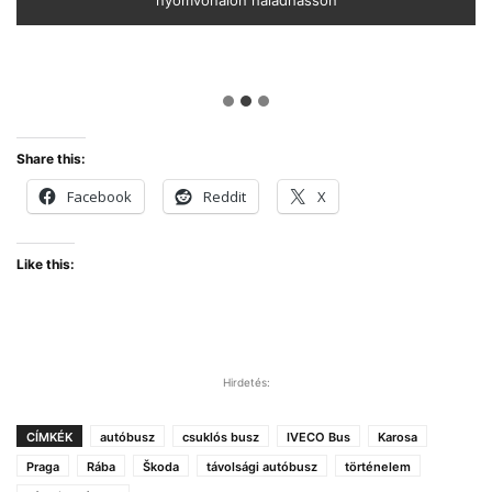
Superlux szerezte meg a Francia Karosszériagyártók
kéttengelyes önhordó pótkocsi
nyomvonalon haladhasson
bronzserlegét. Nemzeti büszkeségünkért eláruljuk: a második
helyezett a luxuskivitelű Ikarus 250 volt
Share this:
Facebook
Reddit
X
Like this:
Hirdetés:
CÍMKÉK
autóbusz
csuklós busz
IVECO Bus
Karosa
Praga
Rába
Škoda
távolsági autóbusz
történelem