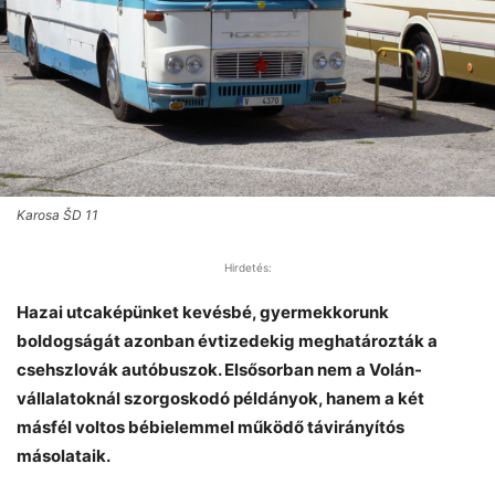
Karosa ŠD 11
Hirdetés:
Hazai utcaképünket kevésbé, gyermekkorunk
boldogságát azonban évtizedekig meghatározták a
csehszlovák autóbuszok. Elsősorban nem a Volán-
vállalatoknál szorgoskodó példányok, hanem a két
másfél voltos bébielemmel működő távirányítós
másolataik.