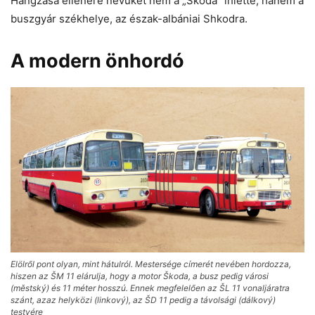
Hangzása ellenére nevüket nem a „Škoda” ihlette, hanem a
buszgyár székhelye, az észak-albániai Shkodra.
A modern önhordó
Elölről pont olyan, mint hátulról. Mestersége címerét nevében hordozza,
hiszen az ŠM 11 elárulja, hogy a motor Škoda, a busz pedig városi
(městský) és 11 méter hosszú. Ennek megfelelően az ŠL 11 vonaljáratra
szánt, azaz helyközi (linkový), az ŠD 11 pedig a távolsági (dálkový)
testvére