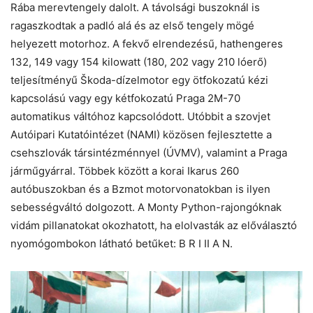
Rába merevtengely dalolt. A távolsági buszoknál is
ragaszkodtak a padló alá és az első tengely mögé
helyezett motorhoz. A fekvő elrendezésű, hathengeres
132, 149 vagy 154 kilowatt (180, 202 vagy 210 lóerő)
teljesítményű Škoda-dízelmotor egy ötfokozatú kézi
kapcsolású vagy egy kétfokozatú Praga 2M-70
automatikus váltóhoz kapcsolódott. Utóbbit a szovjet
Autóipari Kutatóintézet (NAMI) közösen fejlesztette a
csehszlovák társintézménnyel (ÚVMV), valamint a Praga
járműgyárral. Többek között a korai Ikarus 260
autóbuszokban és a Bzmot motorvonatokban is ilyen
sebességváltó dolgozott. A Monty Python-rajongóknak
vidám pillanatokat okozhatott, ha elolvasták az előválasztó
nyomógombokon látható betűket: B R I II A N.