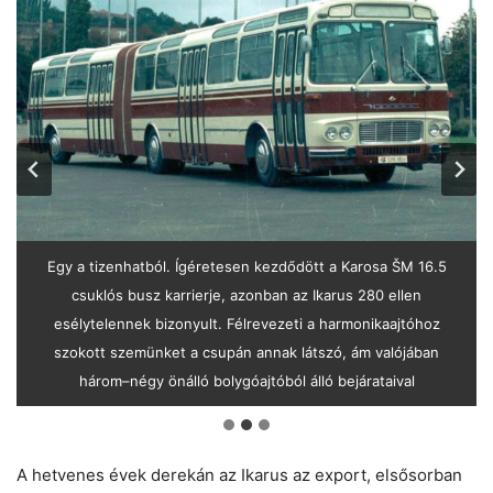
Ebből a csodás Škoda T 11 trolibuszból csupán nyolc példány
Egy a tizenhatból. Ígéretesen kezdődött a Karosa ŠM 16.5
Nizzába is eljutott 1967-ben ez a Karosa ŠM 11
csuklós busz karrierje, azonban az Ikarus 280 ellen
látta meg az ívfényt
esélytelennek bizonyult. Félrevezeti a harmonikaajtóhoz
szokott szemünket a csupán annak látszó, ám valójában
három–négy önálló bolygóajtóból álló bejárataival
A hetvenes évek derekán az Ikarus az export, elsősorban