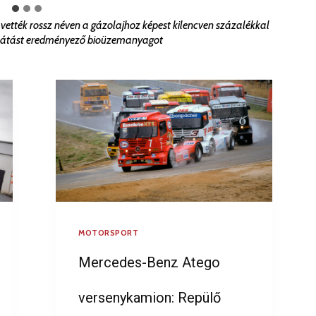
ették rossz néven a gázolajhoz képest kilencven százalékkal
ocsátást eredményező bioüzemanyagot
MOTORSPORT
Mercedes-Benz Atego
versenykamion: Repülő