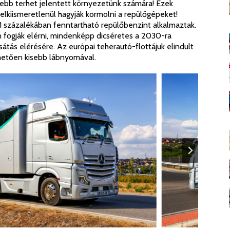
ebb terhet jelentett környezetünk számára! Ezek
elkiismeretlenül hagyják kormolni a repülőgépeket!
 százalékában fenntartható repülőbenzint alkalmaztak.
 fogják elérni, mindenképp dicséretes a 2030-ra
sátás elérésére. Az európai teherautó-flottájuk elindult
etően kisebb lábnyomával.