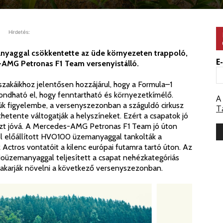
Hirdetés:
nyaggal csökkentette az üde környezeten trappoló,
E
AMG Petronas F1 Team versenyistálló.
jszakáikhoz jelentősen hozzájárul, hogy a Formula–1
ondható el, hogy fenntartható és környezetkímélő.
A
 figyelembe, a versenyszezonban a száguldó cirkusz
T
éthetente váltogatják a helyszíneket. Ezért a csapatok jó
dezt jóvá. A Mercedes-AMG Petronas F1 Team jó úton
ól előállított HVO100 üzemanyaggal tankolták a
 Actros vontatóit a kilenc európai futamra tartó úton. Az
oüzemanyaggal teljesített a csapat nehézkategóriás
a akarják növelni a következő versenyszezonban.