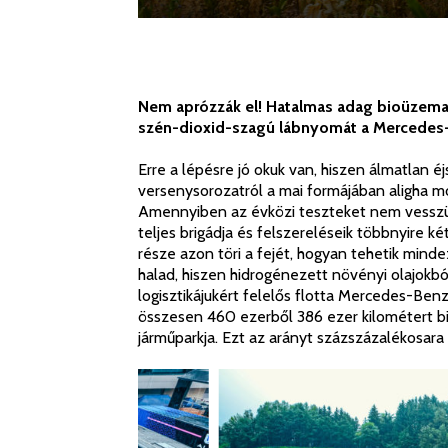
Nem aprózzák el! Hatalmas adag bioüzema
szén-dioxid-szagú lábnyomát a Mercedes-
Erre a lépésre jó okuk van, hiszen álmatlan é
versenysorozatról a mai formájában aligha m
Amennyiben az évközi teszteket nem vesszük
teljes brigádja és felszereléseik többnyire k
része azon töri a fejét, hogyan tehetik min
halad, hiszen hidrogénezett növényi olajokb
logisztikájukért felelős flotta Mercedes-Benz
összesen 460 ezerből 386 ezer kilométert bi
járműparkja. Ezt az arányt százszázalékosar