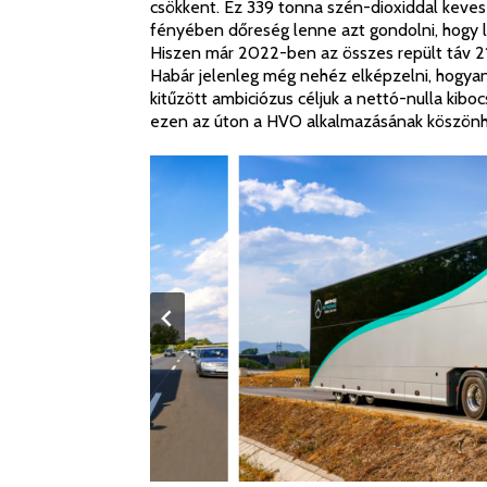
csökkent. Ez 339 tonna szén-dioxiddal keves
fényében dőreség lenne azt gondolni, hogy l
Hiszen már 2022-ben az összes repült táv 21
Habár jelenleg még nehéz elképzelni, hogyan
kitűzött ambiciózus céljuk a nettó-nulla kiboc
ezen az úton a HVO alkalmazásának köszönh