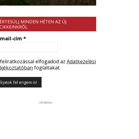
ÉRTESÜLJ MINDEN HÉTEN AZ ÚJ
CIKKEINKRŐL
-mail-cím
*
 feliratkozással elfogadod az
Adatkezelési
ájékoztatóban
foglaltakat.
Hirdetés: