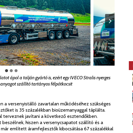
atot ápol a talján gyártó is, ezért egy IVECO Stralis nyerges
yagot szállító tartányos félpótkocsit
zen a versenyistálló zavartalan működéséhez szükséges
sztőket is 35 százalékban bioüzemanyaggal táplálta.
l terveznek javítani a következő esztendőkben.
beszélnek, hiszen a versenycsapatot szállító és a
 már említett áramfejlesztők kibocsátása 67 százalékkal