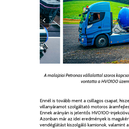
A malajziai Petronas vállalattal szoros kapcsol
vontatta a HVO100 üzeman
Ennél is tovább ment a csillagos csapat, his
villanyáramot szolgáltató motoros áramfejle
Ennek arányán is jelentős HVO100-injekcióva
Azonban már az idei eredmények is magukért 
vendéglátást kiszolgáló kamionok, valamint a