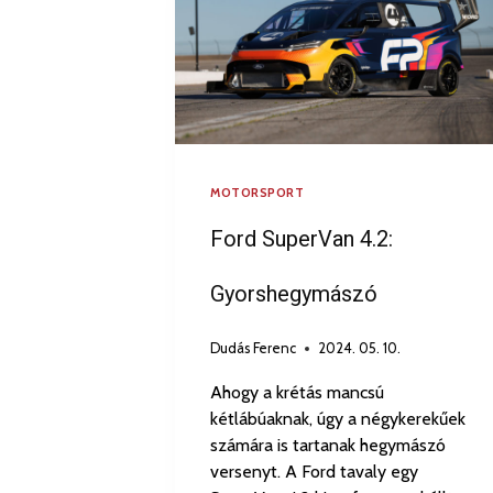
MOTORSPORT
Ford SuperVan 4.2:
Gyorshegymászó
Dudás Ferenc
2024. 05. 10.
Ahogy a krétás mancsú
kétlábúaknak, úgy a négykerekűek
számára is tartanak hegymászó
versenyt. A Ford tavaly egy