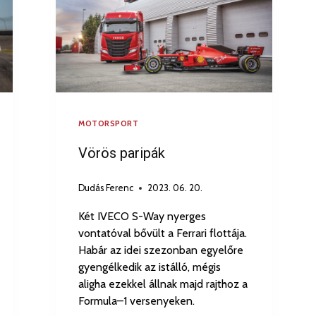
MOTORSPORT
Vörös paripák
Dudás Ferenc
2023. 06. 20.
Két IVECO S-Way nyerges
vontatóval bővült a Ferrari flottája.
Habár az idei szezonban egyelőre
gyengélkedik az istálló, mégis
aligha ezekkel állnak majd rajthoz a
Formula–1 versenyeken.