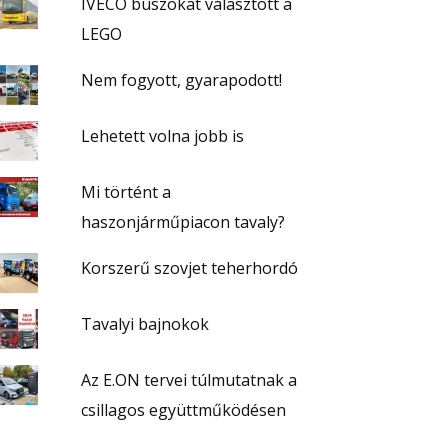
IVECO buszokat választott a
LEGO
Nem fogyott, gyarapodott!
Lehetett volna jobb is
Mi történt a
haszonjárműpiacon tavaly?
Korszerű szovjet teherhordó
Tavalyi bajnokok
Az E.ON tervei túlmutatnak a
csillagos együttműködésen