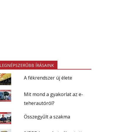
LEGNÉPSZERŰBB ÍRÁSAINK
A fékrendszer új élete
Mit mond a gyakorlat az e-
teherautóról?
Összegyűlt a szakma