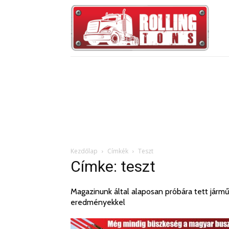
Kezdőlap
Címkék
Teszt
Címke: teszt
Magazinunk által alaposan próbára tett jármű
eredményekkel