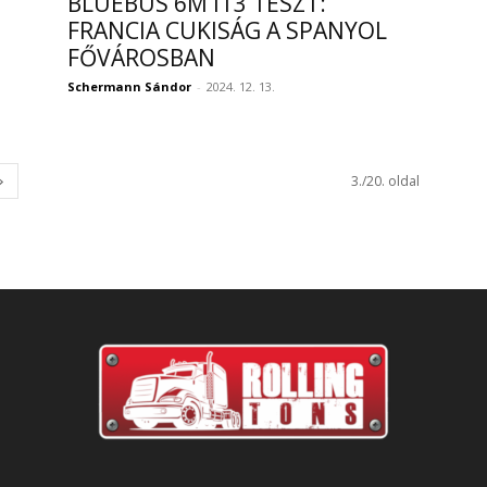
BLUEBUS 6M IT3 TESZT:
FRANCIA CUKISÁG A SPANYOL
FŐVÁROSBAN
Schermann Sándor
-
2024. 12. 13.
3./20. oldal