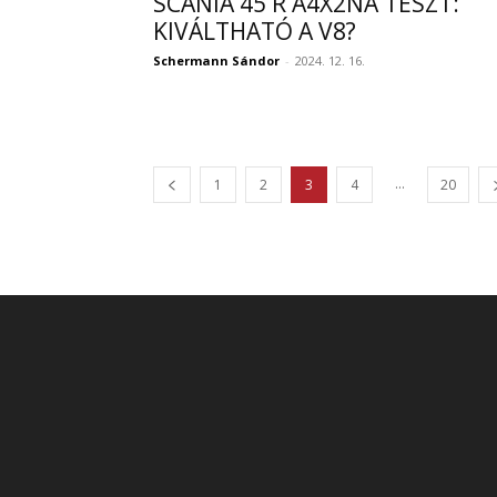
SCANIA 45 R A4X2NA TESZT:
KIVÁLTHATÓ A V8?
Schermann Sándor
-
2024. 12. 16.
...
1
2
3
4
20