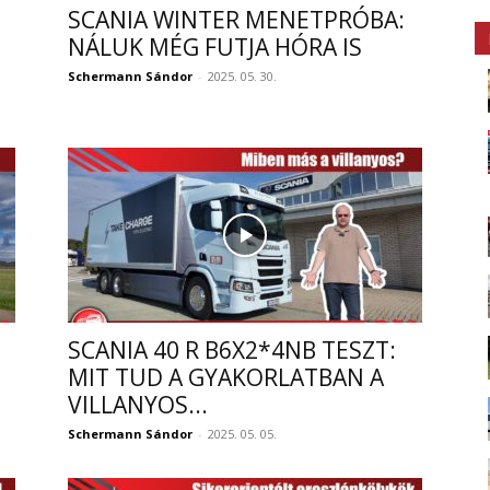
SCANIA WINTER MENETPRÓBA:
NÁLUK MÉG FUTJA HÓRA IS
Schermann Sándor
-
2025. 05. 30.
SCANIA 40 R B6X2*4NB TESZT:
MIT TUD A GYAKORLATBAN A
VILLANYOS...
Schermann Sándor
-
2025. 05. 05.