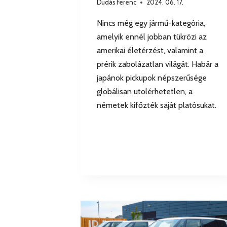
Dudás Ferenc
2024. 06. 17.
Nincs még egy jármű-kategória,
amelyik ennél jobban tükrözi az
amerikai életérzést, valamint a
prérik zabolázatlan világát. Habár a
japánok pickupok népszerűsége
globálisan utolérhetetlen, a
németek kifőzték saját platósukat.