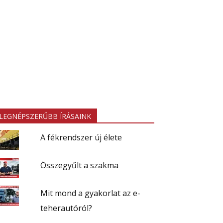
LEGNÉPSZERŰBB ÍRÁSAINK
A fékrendszer új élete
Összegyűlt a szakma
Mit mond a gyakorlat az e-
teherautóról?