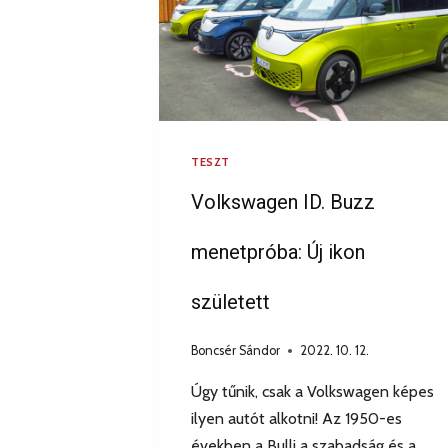
TESZT
Volkswagen ID. Buzz
menetpróba: Új ikon
született
Boncsér Sándor
2022. 10. 12.
Úgy tűnik, csak a Volkswagen képes
ilyen autót alkotni! Az 1950-es
években a Bulli a szabadság és a