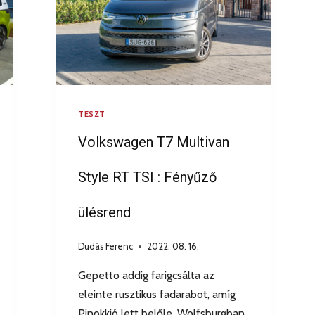
TESZT
Volkswagen T7 Multivan
Style RT TSI : Fényűző
ülésrend
Dudás Ferenc
2022. 08. 16.
Gepetto addig farigcsálta az
eleinte rusztikus fadarabot, amíg
Pinokkió lett belőle. Wolfsburgban