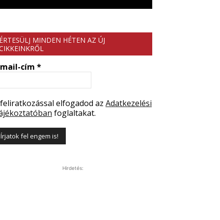
ÉRTESÜLJ MINDEN HÉTEN AZ ÚJ
CIKKEINKRŐL
-mail-cím
*
 feliratkozással elfogadod az
Adatkezelési
ájékoztatóban
foglaltakat.
Hirdetés: