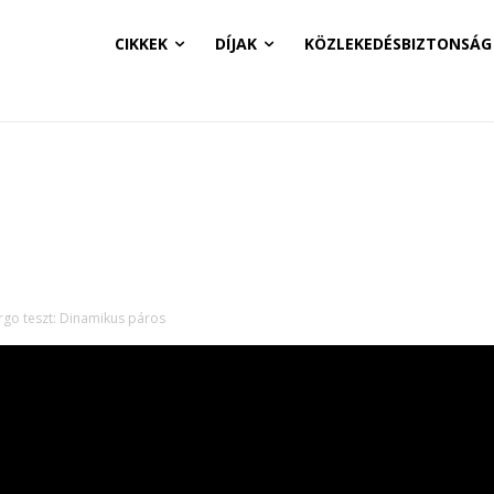
CIKKEK
DÍJAK
KÖZLEKEDÉSBIZTONSÁG
rgo teszt: Dinamikus páros