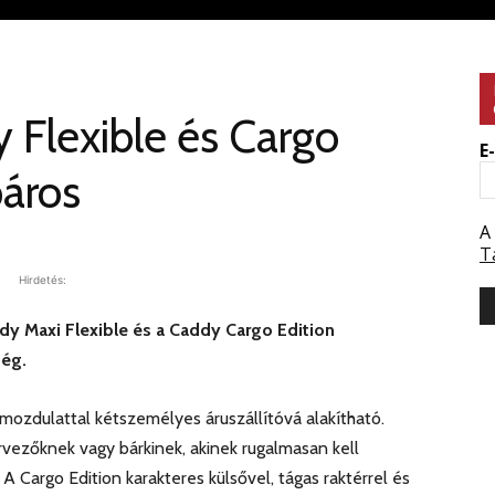
Flexible és Cargo
E
páros
A
T
Hirdetés:
y Maxi Flexible és a Caddy Cargo Edition
ség.
ozdulattal kétszemélyes áruszállítóvá alakítható.
vezőknek vagy bárkinek, akinek rugalmasan kell
 Cargo Edition karakteres külsővel, tágas raktérrel és