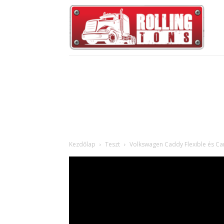
Kezdőlap
Teszt
Volkswagen Caddy Flexible és Ca