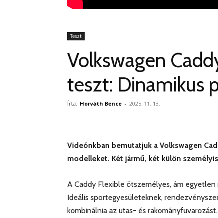
Teszt
Volkswagen Caddy 
teszt: Dinamikus 
Írta:
Horváth Bence
-
2025. 11. 13.
Videónkban bemutatjuk a Volkswagen Cadd
modelleket. Két jármű, két külön személyi
A Caddy Flexible ötszemélyes, ám egyetlen m
Ideális sportegyesületeknek, rendezvényszer
kombinálnia az utas- és rakományfuvarozást. A