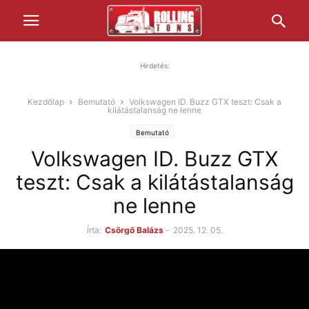
Hirdetés:
Kezdőlap
Bemutató
Volkswagen ID. Buzz GTX teszt: Csak a
kilátástalanság ne lenne
Bemutató
Volkswagen ID. Buzz GTX
teszt: Csak a kilátástalanság
ne lenne
Írta:
Csörgő Balázs
-
2025. 12. 05.