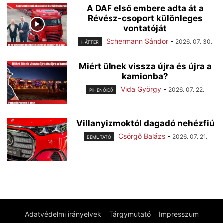
A DAF első embere adta át a
Révész-csoport különleges
vontatóját
Schermann Sándor
-
2026. 07. 30.
HÁTTÉR
Miért ülnek vissza újra és újra a
kamionba?
Vida György
-
2026. 07. 22.
PIHENŐIDŐ
Villanyizmoktól dagadó nehézfiú
Csörgő Balázs
-
2026. 07. 21.
BEMUTATÓ
Adatvédelmi irányelvek
Tárgymutató
Impresszum