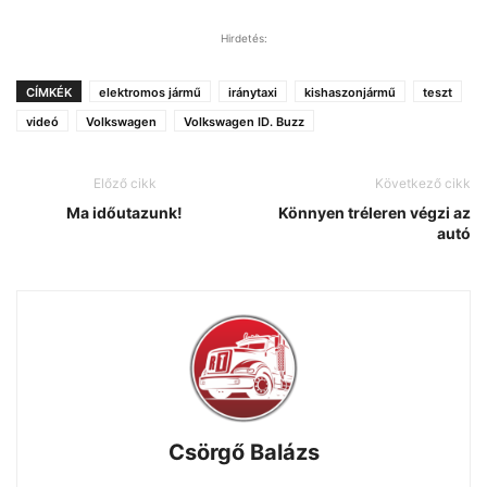
Hirdetés:
CÍMKÉK
elektromos jármű
iránytaxi
kishaszonjármű
teszt
videó
Volkswagen
Volkswagen ID. Buzz
Előző cikk
Következő cikk
Ma időutazunk!
Könnyen tréleren végzi az
autó
Csörgő Balázs