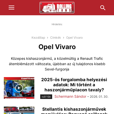
Hirdetés:
Kezdőlap
Címkék
Opel Vivaro
Opel Vivaro
Közepes kishaszonjármű, a közelmúltig a Renault Trafic
átemblémázott változata, újabban az új tulajdonos kisebb
Sevel-furgonja
2025-ös forgalomba helyezési
adatok: Mi történt a
haszonjárműpiacon tavaly?
Schermann Sándor
-
2026. 01. 30.
HÁTTÉR
Stellantis kishaszonjárművek