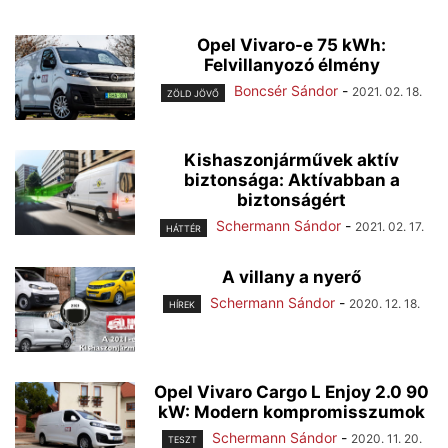
Opel Vivaro-e 75 kWh:
Felvillanyozó élmény
Boncsér Sándor
-
2021. 02. 18.
ZÖLD JÖVŐ
Kishaszonjárművek aktív
biztonsága: Aktívabban a
biztonságért
Schermann Sándor
-
2021. 02. 17.
HÁTTÉR
A villany a nyerő
Schermann Sándor
-
2020. 12. 18.
HÍREK
Opel Vivaro Cargo L Enjoy 2.0 90
kW: Modern kompromisszumok
Schermann Sándor
-
2020. 11. 20.
TESZT