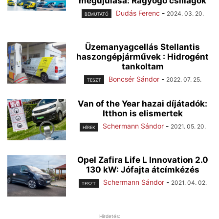
megújulása: Ragyogó csillagok
Dudás Ferenc
-
2024. 03. 20.
BEMUTATÓ
Üzemanyagcellás Stellantis
haszongépjárművek : Hidrogént
tankoltam
Boncsér Sándor
-
2022. 07. 25.
TESZT
Van of the Year hazai díjátadók:
Itthon is elismertek
Schermann Sándor
-
2021. 05. 20.
HÍREK
Opel Zafira Life L Innovation 2.0
130 kW: Jófajta átcímkézés
Schermann Sándor
-
2021. 04. 02.
TESZT
Hirdetés: