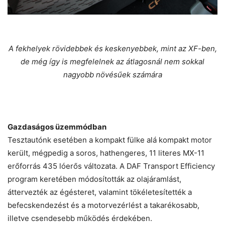
A fekhelyek rövidebbek és keskenyebbek, mint az XF-ben,
de még így is megfelelnek az átlagosnál nem sokkal
nagyobb növésűek számára
Gazdaságos üzemmódban
Tesztautónk esetében a kompakt fülke alá kompakt motor
került, mégpedig a soros, hathengeres, 11 literes MX-11
erőforrás 435 lóerős változata. A DAF Transport Efficiency
program keretében módosították az olajáramlást,
áttervezték az égésteret, valamint tökéletesítették a
befecskendezést és a motorvezérlést a takarékosabb,
illetve csendesebb működés érdekében.