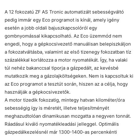
A 12 fokozatú ZF AS Tronic automatizált sebességváltó
pedig immár egy Eco programot is kínál, amely igény
esetén a jobb oldali bajuszkapcsolóról egy
gombnyomással kikapcsolható. Az Eco üzemmód nem
engedi, hogy a gépkocsivezető manuálisan belepiszkáljon
a fokozatváltásba, valamint az első tizenegy fokozatban tíz
százalékkal korlátozza a motor nyomatékát. Így, ha valaki
túl nehéz bakanccsal tiporja a gázpedált, az kevésbé
mutatkozik meg a gázolajköltségeken. Nem is kapcsoltuk ki
az Eco programot a tesztút során, hiszen az a célja, hogy
használják a gépkocsivezetők.
A motor tizedik fokozatig, mintegy hatvan kilométer/óra
sebességig így is méretét, illetve teljesítményét
meghazudtolóan dinamikusan mozgatta a negyven tonnát.
Ráadásul kiváló nyomatékleadási jelleggel. Optimális
gázpedálkezelésnél már 1300-1400-as percenkénti