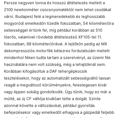
Persze negyven tonna és hosszú áttételezés mellett a
2100 newtonméter csúcsnyomatéktól nem lehet csodákat
várni. Budapest felé a legmeredekebb és leghosszabb
mogyoródi emelkedőn tizedik fokozatban, 54 kilométer/óra
sebességgel értünk fel, míg például korábban az 510
lóerős, valamivel rövidebb áttételezésű XF105-tel 11.
fokozatban, 68 kilométer/órával. A lejtőkön pedig az MX
dekompressziós motorfék kétezres fordulatszám mellett
mindenhol féken tudta tartani a szerelvényt, az üzemi fék
használatára nem volt szükség, még a lehajtóknál sem.
Korábban kifogásoltuk a DAF tehergépkocsik
tesztelésekor, hogy az automatizált sebességváltó lassan
reagál a megváltozó körülményekre, feleslegesen kivár
vagy éppen sokáig gondolkodik. Úgy tűnik, hogy ez már a
múlté, az új CF váltója kiválóan tette a dolgát. Szinte
azonnal követte a változásokat, például gyorsítás
befejezésekor vagy emelkedőt elhagyva a gázpedál feljebb