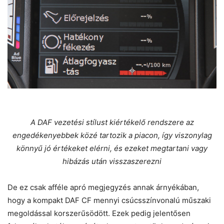
A DAF vezetési stílust kiértékelő rendszere az
engedékenyebbek közé tartozik a piacon, így viszonylag
könnyű jó értékeket elérni, és ezeket megtartani vagy
hibázás után visszaszerezni
De ez csak afféle apró megjegyzés annak árnyékában,
hogy a kompakt DAF CF mennyi csúcsszínvonalú műszaki
megoldással korszerűsödött. Ezek pedig jelentősen