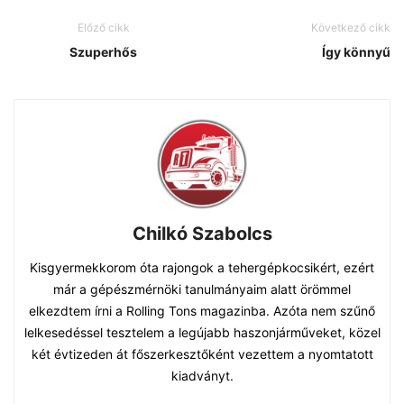
Előző cikk
Következő cikk
Szuperhős
Így könnyű
Chilkó Szabolcs
Kisgyermekkorom óta rajongok a tehergépkocsikért, ezért
már a gépészmérnöki tanulmányaim alatt örömmel
elkezdtem írni a Rolling Tons magazinba. Azóta nem szűnő
lelkesedéssel tesztelem a legújabb haszonjárműveket, közel
két évtizeden át főszerkesztőként vezettem a nyomtatott
kiadványt.