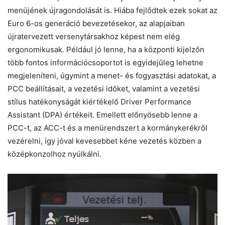
menüjének újragondolását is. Hiába fejlődtek ezek sokat az
Euro 6-os generáció bevezetésekor, az alapjaiban
újratervezett versenytársakhoz képest nem elég
ergonomikusak. Például jó lenne, ha a központi kijelzőn
több fontos információcsoportot is egyidejűleg lehetne
megjeleníteni, úgymint a menet- és fogyasztási adatokat, a
PCC beállításait, a vezetési időket, valamint a vezetési
stílus hatékonyságát kiértékelő Driver Performance
Assistant (DPA) értékeit. Emellett előnyösebb lenne a
PCC-t, az ACC-t és a menürendszert a kormánykerékről
vezérelni, így jóval kevesebbet kéne vezetés közben a
középkonzolhoz nyúlkálni.