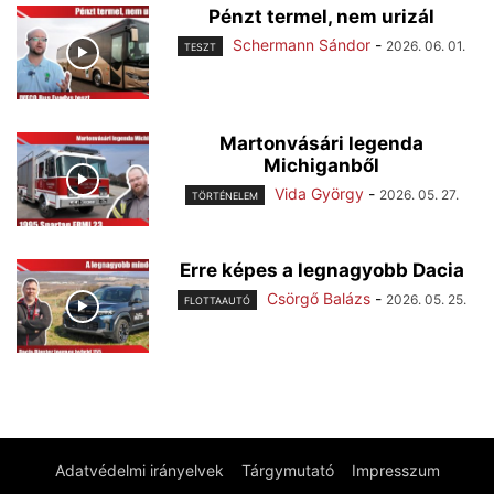
Pénzt termel, nem urizál
Schermann Sándor
-
2026. 06. 01.
TESZT
Martonvásári legenda
Michiganből
Vida György
-
2026. 05. 27.
TÖRTÉNELEM
Erre képes a legnagyobb Dacia
Csörgő Balázs
-
2026. 05. 25.
FLOTTAAUTÓ
Adatvédelmi irányelvek
Tárgymutató
Impresszum