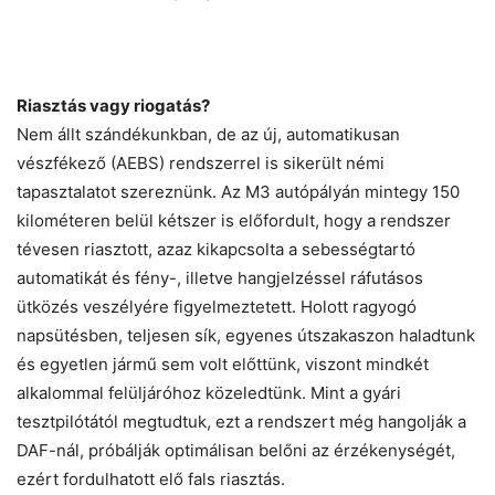
Riasztás vagy riogatás?
Nem állt szándékunkban, de az új, automatikusan
vészfékező (AEBS) rendszerrel is sikerült némi
tapasztalatot szereznünk. Az M3 autópályán mintegy 150
kilométeren belül kétszer is előfordult, hogy a rendszer
tévesen riasztott, azaz kikapcsolta a sebességtartó
automatikát és fény-, illetve hangjelzéssel ráfutásos
ütközés veszélyére figyelmeztetett. Holott ragyogó
napsütésben, teljesen sík, egyenes útszakaszon haladtunk
és egyetlen jármű sem volt előttünk, viszont mindkét
alkalommal felüljáróhoz közeledtünk. Mint a gyári
tesztpilótától megtudtuk, ezt a rendszert még hangolják a
DAF-nál, próbálják optimálisan belőni az érzékenységét,
ezért fordulhatott elő fals riasztás.