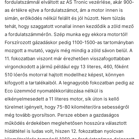
fordulatszámnál elváltott az AS Tronic vezérlése, akár 900-
as értékre ejtve a fordulatszámot, ám a motor innen is
simán, erőlködés nélkül felállt és jól húzott. Nem túlzás
tehát, hogy szaggatott vonallal innen kezdődik a zöld mező
a fordulatszámmérőn. Szép munka egy ekkora motortól!
Forszírozott gázadáskor pedig 1100-1500-as tartományban
mozgott a mutató, vagyis még mindig a zöld sávon belül. A
11. fokozatban viszont már érezhetően visszafogottabban
virgonckodott a jármű például egy 13 literes, 460, főként
510 lóerős motorral hajtott modellhez képest, könnyen
kifogyott a tartalékaiból. A legnagyobb fokozatban pedig az
Eco üzemmód nyomatékkorlátozása nélkül is
elkényelmesedett a 11 literes motor, sík úton is kellő
türelmet igényelt, hogy 75-80 kilométer/óra sebességről
még tovább gyorsítson. Persze ebben a gazdaságos
működés érdekében meglehetősen hosszúra választott
hídáttétel is ludas volt, hiszen 12. fokozatban nyolcvan