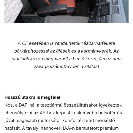
A CF esetében is rendelhetők rézbarna/fekete
bőrkárpitozással az ülések és a kormánykerék. Az
oldalablakokon megmaradt a belső keret, ám ez nem
zavarja számottevően a kilátást
Hosszú utakra is megfelel
Nos, a DAF-nál a tesztjármű összeállításakor igyekeztek
ellensúlyozni az XF-hez képest keskenyebb belsőtér és
jóval magasabb motorsátor komfortérzetet mérséklő
hatását. A tavalyi hannoveri IAA-n bemutatott prémium