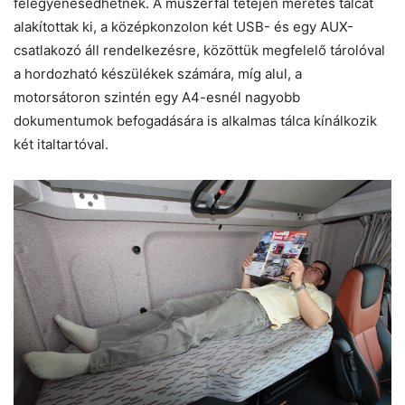
felegyenesedhetnek. A műszerfal tetején méretes tálcát
alakítottak ki, a középkonzolon két USB- és egy AUX-
csatlakozó áll rendelkezésre, közöttük megfelelő tárolóval
a hordozható készülékek számára, míg alul, a
motorsátoron szintén egy A4-esnél nagyobb
dokumentumok befogadására is alkalmas tálca kínálkozik
két italtartóval.