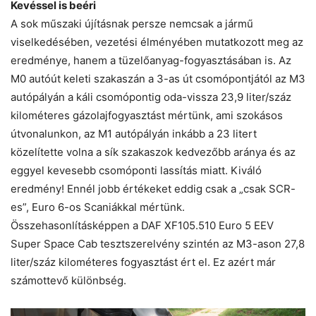
Kevéssel is beéri
A sok műszaki újításnak persze nemcsak a jármű
viselkedésében, vezetési élményében mutatkozott meg az
eredménye, hanem a tüzelőanyag-fogyasztásában is. Az
M0 autóút keleti szakaszán a 3-as út csomópontjától az M3
autópályán a káli csomópontig oda-vissza 23,9 liter/száz
kilométeres gázolajfogyasztást mértünk, ami szokásos
útvonalunkon, az M1 autópályán inkább a 23 litert
közelítette volna a sík szakaszok kedvezőbb aránya és az
eggyel kevesebb csomóponti lassítás miatt. Kiváló
eredmény! Ennél jobb értékeket eddig csak a „csak SCR-
es”, Euro 6-os Scaniákkal mértünk.
Összehasonlításképpen a DAF XF105.510 Euro 5 EEV
Super Space Cab tesztszerelvény szintén az M3-ason 27,8
liter/száz kilométeres fogyasztást ért el. Ez azért már
számottevő különbség.