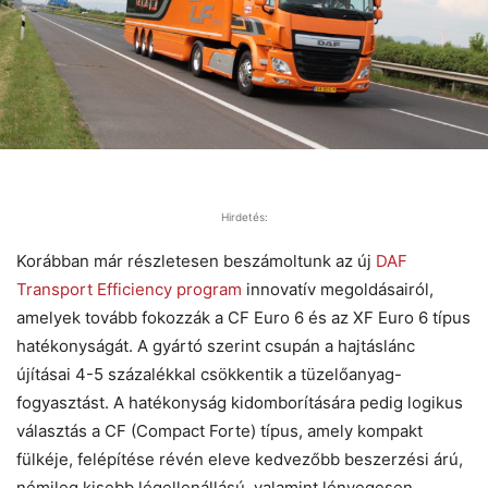
Hirdetés:
Korábban már részletesen beszámoltunk az új
DAF
Transport Efficiency program
innovatív megoldásairól,
amelyek tovább fokozzák a CF Euro 6 és az XF Euro 6 típus
hatékonyságát. A gyártó szerint csupán a hajtáslánc
újításai 4-5 százalékkal csökkentik a tüzelőanyag-
fogyasztást. A hatékonyság kidomborítására pedig logikus
választás a CF (Compact Forte) típus, amely kompakt
fülkéje, felépítése révén eleve kedvezőbb beszerzési árú,
némileg kisebb légellenállású, valamint lényegesen