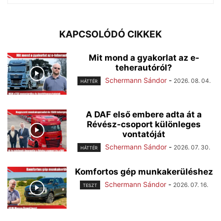
KAPCSOLÓDÓ CIKKEK
Mit mond a gyakorlat az e-
teherautóról?
Schermann Sándor
-
2026. 08. 04.
HÁTTÉR
A DAF első embere adta át a
Révész-csoport különleges
vontatóját
Schermann Sándor
-
2026. 07. 30.
HÁTTÉR
Komfortos gép munkakerüléshez
Schermann Sándor
-
2026. 07. 16.
TESZT