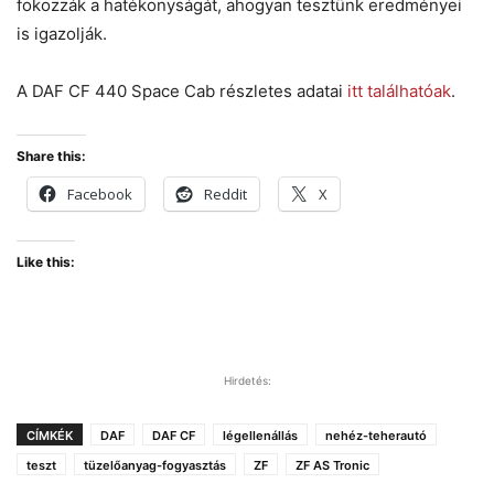
fokozzák a hatékonyságát, ahogyan tesztünk eredményei
is igazolják.
A DAF CF 440 Space Cab részletes adatai
itt találhatóak
.
Share this:
Facebook
Reddit
X
Like this:
Hirdetés:
CÍMKÉK
DAF
DAF CF
légellenállás
nehéz-teherautó
teszt
tüzelőanyag-fogyasztás
ZF
ZF AS Tronic