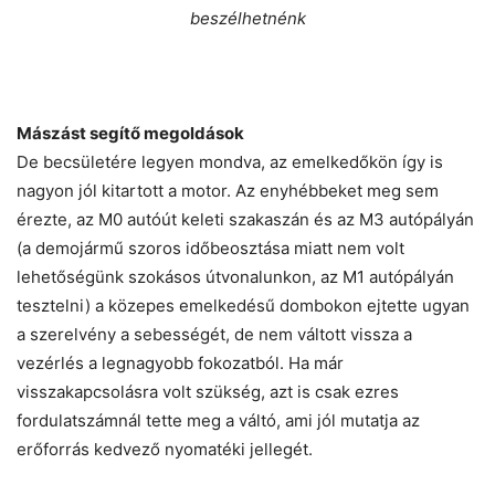
beszélhetnénk
Mászást segítő megoldások
De becsületére legyen mondva, az emelkedőkön így is
nagyon jól kitartott a motor. Az enyhébbeket meg sem
érezte, az M0 autóút keleti szakaszán és az M3 autópályán
(a demojármű szoros időbeosztása miatt nem volt
lehetőségünk szokásos útvonalunkon, az M1 autópályán
tesztelni) a közepes emelkedésű dombokon ejtette ugyan
a szerelvény a sebességét, de nem váltott vissza a
vezérlés a legnagyobb fokozatból. Ha már
visszakapcsolásra volt szükség, azt is csak ezres
fordulatszámnál tette meg a váltó, ami jól mutatja az
erőforrás kedvező nyomatéki jellegét.