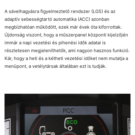
A sávelhagyásra figyelmeztető rendszer (LGS) és az
adaptív sebességtartó automatika (ACC) azonban
megbízhatóan működött, ezek már évek óta kiforrottak.
Újdonság viszont, hogy a műszerpanel központi kijelzőjén
immár a napi vezetési és pihenési idők adatai is
részletesen megjeleníthetők, ami nagyon hasznos funkció.
Kár, hogy a heti és a kétheti vezetési időket nem mutatja a
menüpont, a vetélytársak általában ezt is tudják.