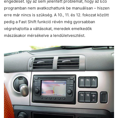
engedését. Így az sem jelentett problémát, hogy az Eco
programban nem avatkozhattunk be manuálisan – hiszen
erre már nincs is szükség. A 10., 11. és 12. fokozat között
pedig a Fast Shift funkció révén még gyorsabban
végrehajtotta a váltásokat, meredek emelkedők
mászásakor mérsékelve a lendületvesztést.