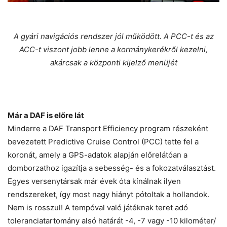
A gyári navigációs rendszer jól működött. A PCC-t és az
ACC-t viszont jobb lenne a kormánykerékről kezelni,
akárcsak a központi kijelző menüjét
Már a DAF is előre lát
Minderre a DAF Transport Efficiency program részeként
bevezetett Predictive Cruise Control (PCC) tette fel a
koronát, amely a GPS-adatok alapján előrelátóan a
domborzathoz igazítja a sebesség- és a fokozatválasztást.
Egyes versenytársak már évek óta kínálnak ilyen
rendszereket, így most nagy hiányt pótoltak a hollandok.
Nem is rosszul! A tempóval való játéknak teret adó
toleranciatartomány alsó határát -4, -7 vagy -10 kilométer/