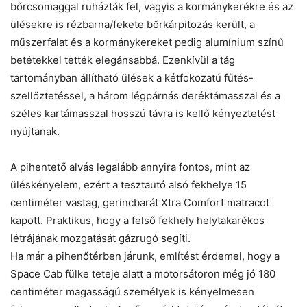
bőrcsomaggal ruházták fel, vagyis a kormánykerékre és az
ülésekre is rézbarna/fekete bőrkárpitozás került, a
műszerfalat és a kormánykereket pedig alumínium színű
betétekkel tették elegánsabbá. Ezenkívül a tág
tartományban állítható ülések a kétfokozatú fűtés-
szellőztetéssel, a három légpárnás deréktámasszal és a
széles kartámasszal hosszú távra is kellő kényeztetést
nyújtanak.
A pihentető alvás legalább annyira fontos, mint az
üléskényelem, ezért a tesztautó alsó fekhelye 15
centiméter vastag, gerincbarát Xtra Comfort matracot
kapott. Praktikus, hogy a felső fekhely helytakarékos
létrájának mozgatását gázrugó segíti.
Ha már a pihenőtérben járunk, említést érdemel, hogy a
Space Cab fülke teteje alatt a motorsátoron még jó 180
centiméter magasságú személyek is kényelmesen