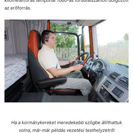
kilométer/órás tempónál 1060-as fordulatszámon dolgozott
az erőforrás.
Ha a kormánykereket meredekebb szögbe állíthattuk
volna, már-már példás vezetési testhelyzetről