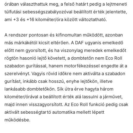
órában választhattuk meg, a felső határt pedig a lejtmeneti
túlfutási sebességszabályozóval beállított érték jelentette,
ami +3 és +16 kilométer/óra között változtatható.
A rendszer pontosan és kifinomultan működött, azonban
más márkákétól kicsit eltérően. A DAF ugyanis emelkedő
előtt nem gyorsított, és ha viszonylag meredek emelkedőt
rögtön hasonló lejtő követett, a dombtetőn nem Eco Roll
szabadon gurítással, hanem motorfékezéssel engedte át a
szerelvényt. Vagyis rövid időkre nem aktiválta a szabadon
gurítást, inkább csak hosszú, enyhe lejtőkön, illetve
lankásabb dombtetőkön. Sík útra érve hagyta három
kilométer/órával a beállított érték alá lassulni a járművet,
majd innen visszagyorsított. Az Eco Roll funkció pedig csak
aktivált sebességtartó automatika mellett lépett
működésbe.