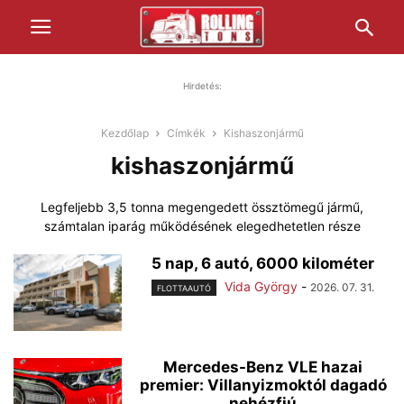
Hirdetés:
Kezdőlap
Címkék
Kishaszonjármű
kishaszonjármű
Legfeljebb 3,5 tonna megengedett össztömegű jármű,
számtalan iparág működésének elegedhetetlen része
5 nap, 6 autó, 6000 kilométer
Vida György
-
2026. 07. 31.
FLOTTAAUTÓ
Mercedes-Benz VLE hazai
premier: Villanyizmoktól dagadó
nehézfiú