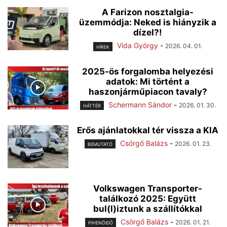
A Farizon nosztalgia-
üzemmódja: Neked is hiányzik a
dízel?!
Vida György
-
2026. 04. 01.
HÍREK
2025-ös forgalomba helyezési
adatok: Mi történt a
haszonjárműpiacon tavaly?
Schermann Sándor
-
2026. 01. 30.
HÁTTÉR
Erős ajánlatokkal tér vissza a KIA
Csörgő Balázs
-
2026. 01. 23.
BEMUTATÓ
Volkswagen Transporter-
találkozó 2025: Együtt
bul(l)iztunk a szállítókkal
Csörgő Balázs
-
2026. 01. 21.
PIHENŐIDŐ