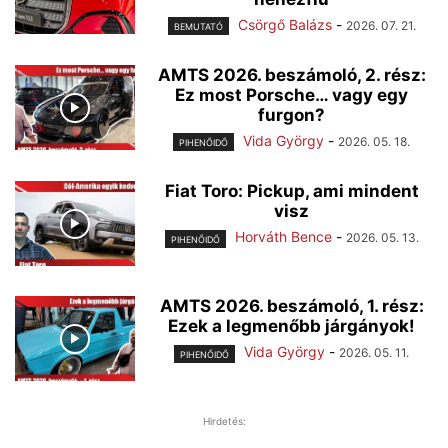
Csörgő Balázs
-
2026. 07. 21.
BEMUTATÓ
AMTS 2026. beszámoló, 2. rész:
Ez most Porsche… vagy egy
furgon?
Vida György
-
2026. 05. 18.
PIHENŐIDŐ
Fiat Toro: Pickup, ami mindent
visz
Horváth Bence
-
2026. 05. 13.
PIHENŐIDŐ
AMTS 2026. beszámoló, 1. rész:
Ezek a legmenőbb járgányok!
Vida György
-
2026. 05. 11.
PIHENŐIDŐ
Hirdetés: