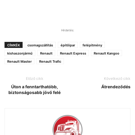
Hirdetés:
CÍMKÉK
csomagszállítás
építőipar
felépítmény
kishaszonjármű
Renault
Renault Express
Renault Kangoo
Renault Master
Renault Trafic
Előző cikk
Következő cikk
Úton a fenntarthatóbb,
Átrendeződés
biztonságosabb jövő felé