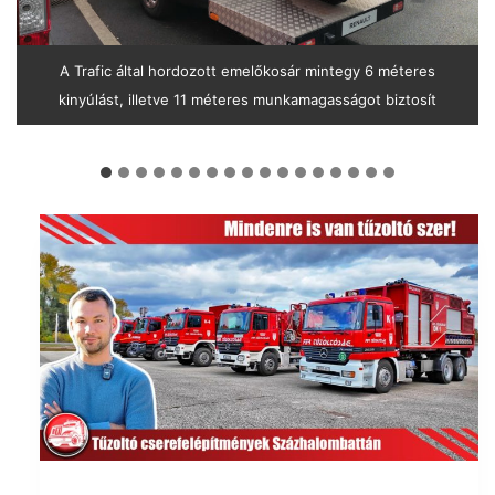
A Trafic által hordozott emelőkosár mintegy 6 méteres
kinyúlást, illetve 11 méteres munkamagasságot biztosít