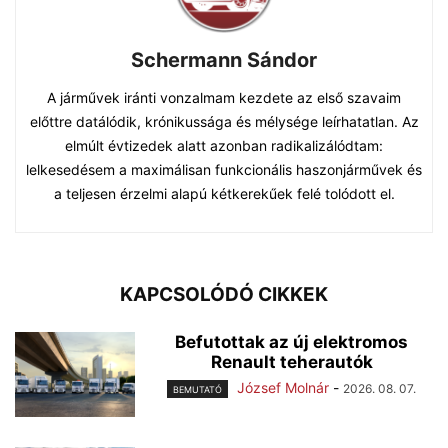
Schermann Sándor
A járművek iránti vonzalmam kezdete az első szavaim
előttre datálódik, krónikussága és mélysége leírhatatlan. Az
elmúlt évtizedek alatt azonban radikalizálódtam:
lelkesedésem a maximálisan funkcionális haszonjárművek és
a teljesen érzelmi alapú kétkerekűek felé tolódott el.
KAPCSOLÓDÓ CIKKEK
Befutottak az új elektromos
Renault teherautók
József Molnár
-
2026. 08. 07.
BEMUTATÓ