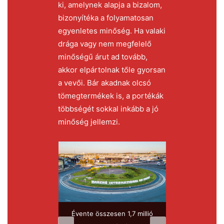
ki, amelynek alapja a bizalom,
bizonyítéka a folyamatosan
egyenletes minőség. Ha valaki
drága vagy nem megfelelő
minőségű árut ad tovább,
akkor elpártolnak tőle gyorsan
a vevői. Bár akadnak olcsó
tömegtermékek is, a portékák
többségét sokkal inkább a jó
minőség jellemzi.
ult-kereskedés
Évente összesen 1,7 millió
Naponta 