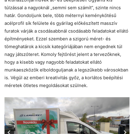
túlzással a nagyoknál „semmi sem számít”, szinte nincs
határ. Gondoljunk bele, több méternyi keménykötésű
acélprofil sík felülete és gyárilag előkészített masszív
furatok várják a csodásabbnál csodásabb feladatokat ellátó
építményeket. Ezzel szemben a szigorú méret- és
tömeghatárok a kicsik kategóriájában nem engednek túl
nagy játszóteret. Komoly fejtörést jelent a tervezőknek,
hogy a kisebb vagy nagyobb feladatokat ellátó
munkaeszközök elboldoguljanak a legszűkebb városokban
is. Végül az emberi kreativitás győz, a korlátos beépítési
méretek ötletes megoldásokat szülnek.