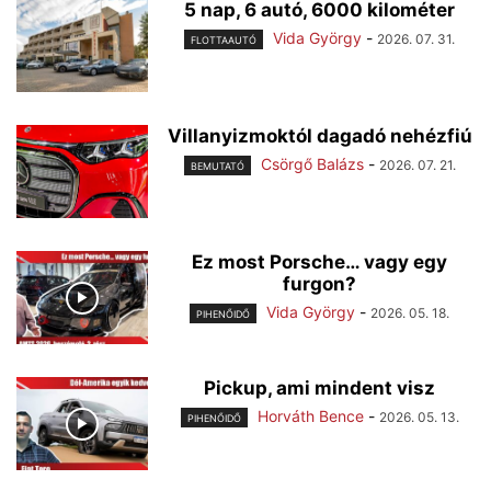
5 nap, 6 autó, 6000 kilométer
Vida György
-
2026. 07. 31.
FLOTTAAUTÓ
Villanyizmoktól dagadó nehézfiú
Csörgő Balázs
-
2026. 07. 21.
BEMUTATÓ
Ez most Porsche… vagy egy
furgon?
Vida György
-
2026. 05. 18.
PIHENŐIDŐ
Pickup, ami mindent visz
Horváth Bence
-
2026. 05. 13.
PIHENŐIDŐ