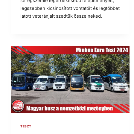
seregszemle legérdekesebb felépítményeit,
legszebben kicsinosított vontatóit és legtöbbet
látott veteránjait szedtük össze neked.
TESZT