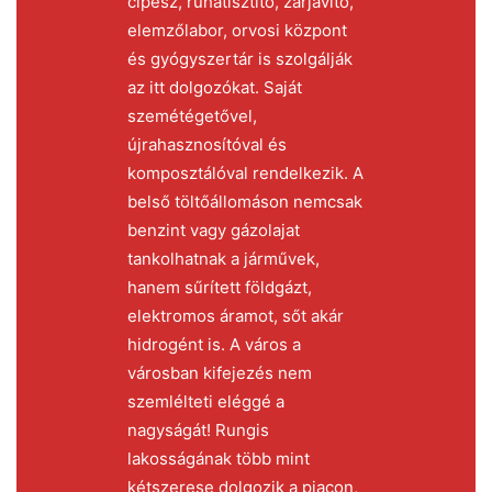
cipész, ruhatisztító, zárjavító,
elemzőlabor, orvosi központ
és gyógyszertár is szolgálják
az itt dolgozókat. Saját
szemétégetővel,
újrahasznosítóval és
komposztálóval rendelkezik. A
belső töltőállomáson nemcsak
benzint vagy gázolajat
tankolhatnak a járművek,
hanem sűrített földgázt,
elektromos áramot, sőt akár
hidrogént is. A város a
városban kifejezés nem
szemlélteti eléggé a
nagyságát! Rungis
lakosságának több mint
kétszerese dolgozik a piacon,