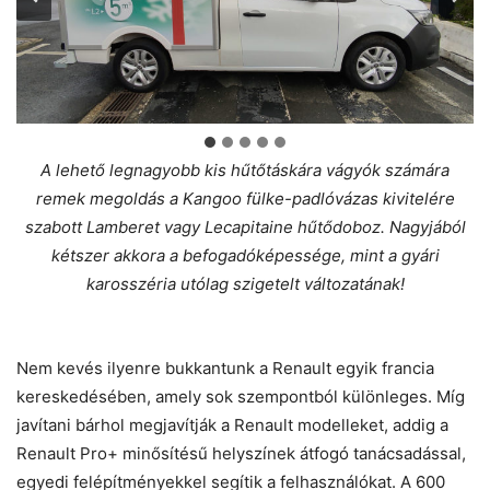
A lehető legnagyobb kis hűtőtáskára vágyók számára
remek megoldás a Kangoo fülke-padlóvázas kivitelére
szabott Lamberet vagy Lecapitaine hűtődoboz. Nagyjából
kétszer akkora a befogadóképessége, mint a gyári
karosszéria utólag szigetelt változatának!
Nem kevés ilyenre bukkantunk a Renault egyik francia
kereskedésében, amely sok szempontból különleges. Míg
javítani bárhol megjavítják a Renault modelleket, addig a
Renault Pro+ minősítésű helyszínek átfogó tanácsadással,
egyedi felépítményekkel segítik a felhasználókat. A 600