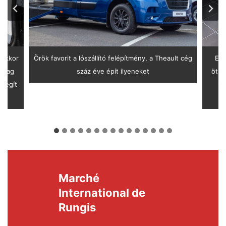
 akkor
Örök favorit a lószállító felépítmény, a Theault cég
Ez 
astag
száz éve épít ilyeneket
ötle
 segít
le
Marché
International de
Rungis