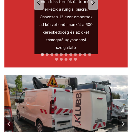
en létesítmény a
tonna friss termék és termény
haszonjármű töl
 más gyártónak
érkezik a rungisi piacra.
csarnokok áruk
egvetnie itt a
Összesen 12 ezer embernek
valamivel t
bát
ad közvetlenül munkát a 600
százaléka a n
kereskedőcég és az őket
így nem csoda
támogató ugyanennyi
sok kishas
szolgáltató
talál