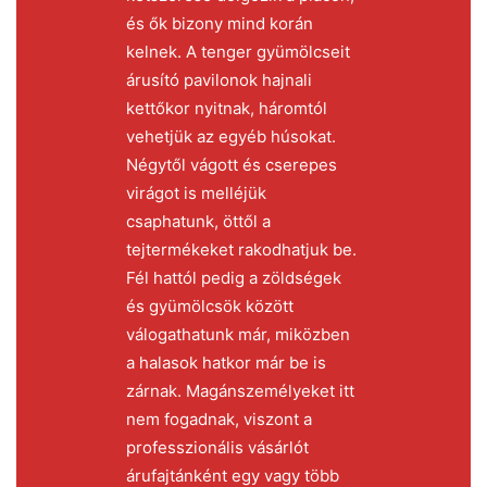
és ők bizony mind korán
kelnek. A tenger gyümölcseit
árusító pavilonok hajnali
kettőkor nyitnak, háromtól
vehetjük az egyéb húsokat.
Négytől vágott és cserepes
virágot is melléjük
csaphatunk, öttől a
tejtermékeket rakodhatjuk be.
Fél hattól pedig a zöldségek
és gyümölcsök között
válogathatunk már, miközben
a halasok hatkor már be is
zárnak. Magánszemélyeket itt
nem fogadnak, viszont a
professzionális vásárlót
árufajtánként egy vagy több