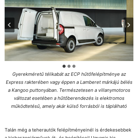
Gyerekméretű télikabát az ECP hűtőfelépítménye az
Express rakterében vagy éppen a Lamberet márkájú bélés
a Kangoo puttonyában. Természetesen a villanymotoros
változat esetében a hűtőberendezés is elektromos
működtetésű, amely akár külső forrásból is táplálható
Talán még a teherautók felépítményeinél is érdekesebbek
a kishaszonjárművek át- és beépítései! Ugyanis kis