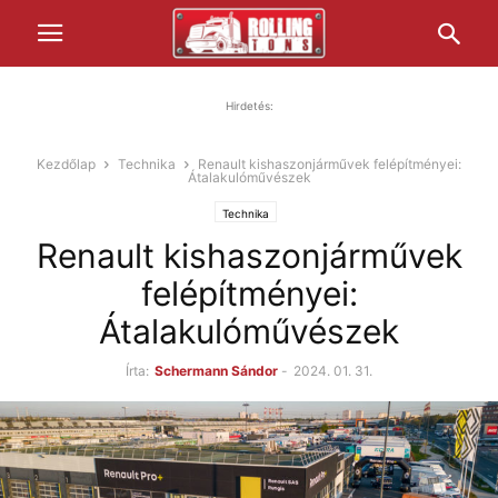
Hirdetés:
Kezdőlap
Technika
Renault kishaszonjárművek felépítményei:
Átalakulóművészek
Technika
Renault kishaszonjárművek
felépítményei:
Átalakulóművészek
Írta:
Schermann Sándor
-
2024. 01. 31.