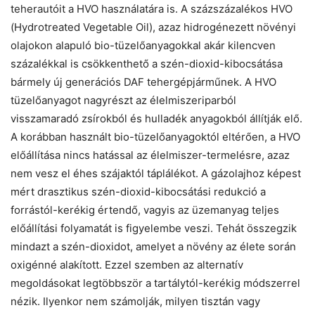
teherautóit a HVO használatára is. A százszázalékos HVO
(Hydrotreated Vegetable Oil), azaz hidrogénezett növényi
olajokon alapuló bio-tüzelőanyagokkal akár kilencven
százalékkal is csökkenthető a szén-dioxid-kibocsátása
bármely új generációs DAF tehergépjárműnek. A HVO
tüzelőanyagot nagyrészt az élelmiszeriparból
visszamaradó zsírokból és hulladék anyagokból állítják elő.
A korábban használt bio-tüzelőanyagoktól eltérően, a HVO
előállítása nincs hatással az élelmiszer-termelésre, azaz
nem vesz el éhes szájaktól táplálékot. A gázolajhoz képest
mért drasztikus szén-dioxid-kibocsátási redukció a
forrástól-kerékig értendő, vagyis az üzemanyag teljes
előállítási folyamatát is figyelembe veszi. Tehát összegzik
mindazt a szén-dioxidot, amelyet a növény az élete során
oxigénné alakított. Ezzel szemben az alternatív
megoldásokat legtöbbször a tartálytól-kerékig módszerrel
nézik. Ilyenkor nem számolják, milyen tisztán vagy