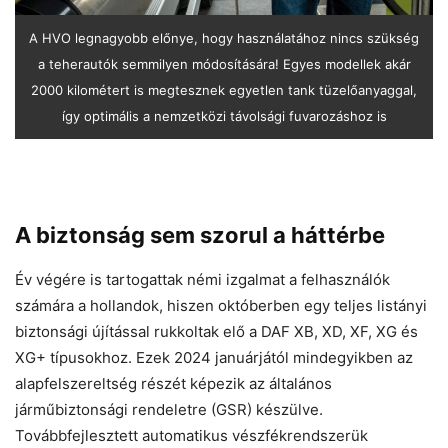
A HVO legnagyobb előnye, hogy használatához nincs szükség
a teherautók semmilyen módosítására! Egyes modellek akár
2000 kilométert is megtesznek egyetlen tank tüzelőanyaggal,
így optimális a nemzetközi távolsági fuvarozáshoz is
A biztonság sem szorul a háttérbe
Év végére is tartogattak némi izgalmat a felhasználók
számára a hollandok, hiszen októberben egy teljes listányi
biztonsági újítással rukkoltak elő a DAF XB, XD, XF, XG és
XG+ típusokhoz. Ezek 2024 januárjától mindegyikben az
alapfelszereltség részét képezik az általános
járműbiztonsági rendeletre (GSR) készülve.
Továbbfejlesztett automatikus vészfékrendszerük