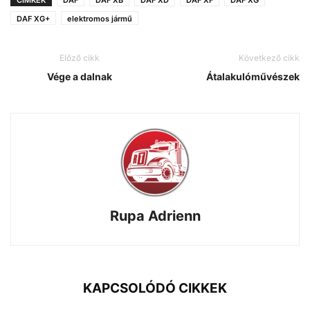
CÍMKÉK
DAF
DAF XB
DAF XD
DAF XF
DAF XG
DAF XG+
elektromos jármű
Előző cikk
Következő cikk
Vége a dalnak
Átalakulóművészek
Rupa Adrienn
KAPCSOLÓDÓ CIKKEK