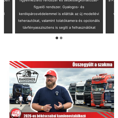
al,
figyelő rendszer. Gyalogos- és
im
vel
kerékpárosvédelemmel is ellátták az új modellévi
va
teherautókat, valamint tolatókamera és opcionális
távfényasszisztens is segíti a felhasználókat