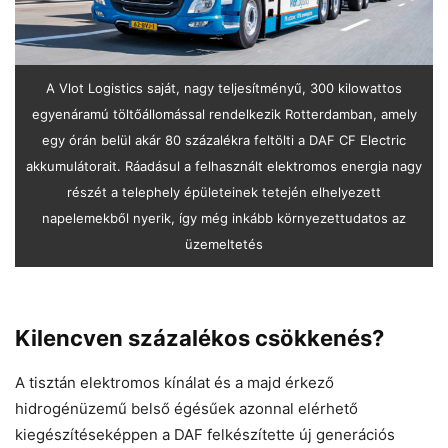
A Vlot Logistics saját, nagy teljesítményű, 300 kilowattos
egyenáramú töltőállomással rendelkezik Rotterdamban, amely
egy órán belül akár 80 százalékra feltölti a DAF CF Electric
akkumulátorait. Ráadásul a felhasznált elektromos energia nagy
részét a telephely épületeinek tetején elhelyezett
napelemekből nyerik, így még inkább környezettudatos az
üzemeltetés
Kilencven százalékos csökkenés?
A tisztán elektromos kínálat és a majd érkező
hidrogénüzemű belső égésűek azonnal elérhető
kiegészítéseképpen a DAF felkészítette új generációs