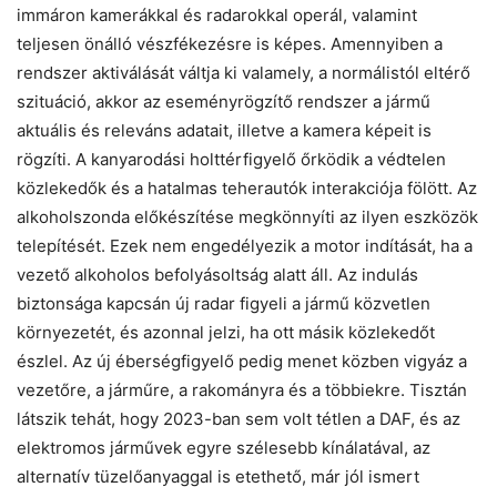
immáron kamerákkal és radarokkal operál, valamint
teljesen önálló vészfékezésre is képes. Amennyiben a
rendszer aktiválását váltja ki valamely, a normálistól eltérő
szituáció, akkor az eseményrögzítő rendszer a jármű
aktuális és releváns adatait, illetve a kamera képeit is
rögzíti. A kanyarodási holttérfigyelő őrködik a védtelen
közlekedők és a hatalmas teherautók interakciója fölött. Az
alkoholszonda előkészítése megkönnyíti az ilyen eszközök
telepítését. Ezek nem engedélyezik a motor indítását, ha a
vezető alkoholos befolyásoltság alatt áll. Az indulás
biztonsága kapcsán új radar figyeli a jármű közvetlen
környezetét, és azonnal jelzi, ha ott másik közlekedőt
észlel. Az új éberségfigyelő pedig menet közben vigyáz a
vezetőre, a járműre, a rakományra és a többiekre. Tisztán
látszik tehát, hogy 2023-ban sem volt tétlen a DAF, és az
elektromos járművek egyre szélesebb kínálatával, az
alternatív tüzelőanyaggal is etethető, már jól ismert