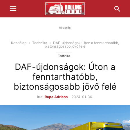
Hirdetés:
Kezdőlap
Technika
DAF-újdonságok: Úton a fenntarthatóbb,
biztonságosabb jövő felé
Technika
DAF-újdonságok: Úton a
fenntarthatóbb,
biztonságosabb jövő felé
Írta:
Rupa Adrienn
-
2024. 01. 30.