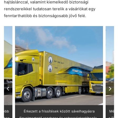
hajtáslánccal, valamint kiemelkedő biztonsági
rendszereikkel tudatosan terelik a vásárlókat egy
fenntarthatóbb és biztonságosabb jövő felé.
nnyebb
Érkezett a frissítések között sávelhagyásra
Még a
etében
figyelmeztető rendszer és sebességkorlátozás-
a PX-