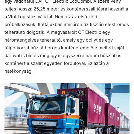
egy vadonatúj DAF CF Electric EcoCombi. A szerelvény
teljes hossza 25,25 méter és konténerszállításra használja
a Vlot Logistics vállalat. Nem ez az első zöld
próbálkozásuk, flottájukban immáron tíz tisztán elektromos
teherautó dolgozik. A megvásárolt CF Electric egy
háromtengelyes teherautó, amely egy dollyt és egy
félpótkocsit húz. A horgos konténeremelője mellett saját
daruval is bír, és még így is egyszerre három húszlábas
konténert elszállít egyetlen fordulóval. Ez aztán a
hatékonyság!