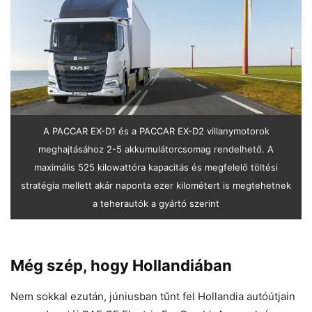
A PACCAR EX-D1 és a PACCAR EX-D2 villanymotorok
meghajtásához 2-5 akkumulátorcsomag rendelhető. A
maximális 525 kilowattóra kapacitás és megfelelő töltési
stratégia mellett akár naponta ezer kilométert is megtehetnek
a teherautók a gyártó szerint
Még szép, hogy Hollandiában
Nem sokkal ezután, júniusban tűnt fel Hollandia autóútjain