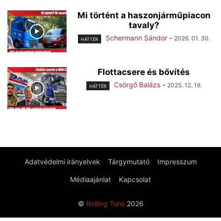
Mi történt a haszonjárműpiacon
tavaly?
Schermann Sándor
-
2026. 01. 30.
HÁTTÉR
Flottacsere és bővítés
Csörgő Balázs
-
2025. 12. 19.
HÁTTÉR
Adatvédelmi irányelvek
Tárgymutató
Impresszum
Médiaajánlat
Kapcsolat
©
Rolling Tons
2026