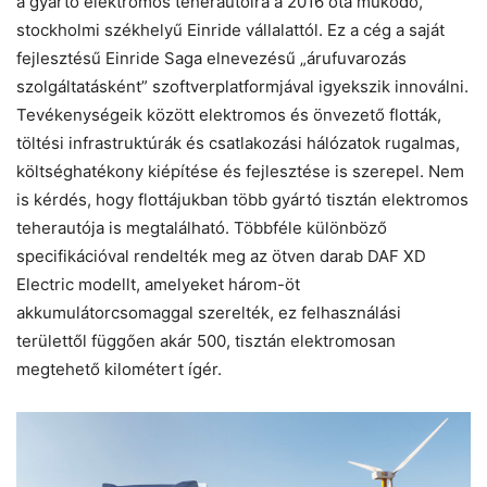
a gyártó elektromos teherautóira a 2016 óta működő,
stockholmi székhelyű Einride vállalattól. Ez a cég a saját
fejlesztésű Einride Saga elnevezésű „árufuvarozás
szolgáltatásként” szoftverplatformjával igyekszik innoválni.
Tevékenységeik között elektromos és önvezető flották,
töltési infrastruktúrák és csatlakozási hálózatok rugalmas,
költséghatékony kiépítése és fejlesztése is szerepel. Nem
is kérdés, hogy flottájukban több gyártó tisztán elektromos
teherautója is megtalálható. Többféle különböző
specifikációval rendelték meg az ötven darab DAF XD
Electric modellt, amelyeket három-öt
akkumulátorcsomaggal szerelték, ez felhasználási
területtől függően akár 500, tisztán elektromosan
megtehető kilométert ígér.