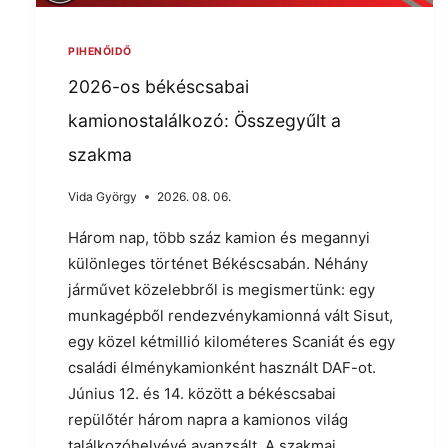
PIHENŐIDŐ
2026-os békéscsabai
kamionostalálkozó: Összegyűlt a
szakma
Vida György
2026. 08. 06.
Három nap, több száz kamion és megannyi
különleges történet Békéscsabán. Néhány
járművet közelebbről is megismertünk: egy
munkagépből rendezvénykamionná vált Sisut,
egy közel kétmillió kilométeres Scaniát és egy
családi élménykamionként használt DAF-ot.
Június 12. és 14. között a békéscsabai
repülőtér három napra a kamionos világ
találkozóhelyévé avanzsált. A szakmai