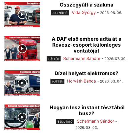
Összegyűlt a szakma
Vida György
-
2026. 08. 06.
PIHENŐIDŐ
A DAF első embere adta át a
Révész-csoport különleges
vontatóját
Schermann Sándor
-
2026. 07. 30.
HÁTTÉR
Dízel helyett elektromos?
Horváth Bence
-
2026. 03. 04.
HÁTTÉR
Hogyan lesz instant tésztából
busz?
Schermann Sándor
-
BEMUTATÓ
2026. 03. 03.