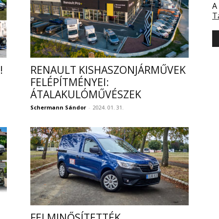
A
T
!
RENAULT KISHASZONJÁRMŰVEK
FELÉPÍTMÉNYEI:
ÁTALAKULÓMŰVÉSZEK
Schermann Sándor
-
2024. 01. 31.
FELMINŐSÍTETTÉK