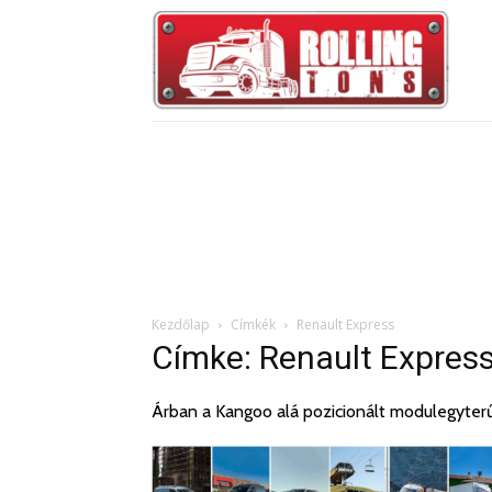
Kezdőlap
Címkék
Renault Express
Címke: Renault Expres
Árban a Kangoo alá pozicionált modulegyterű