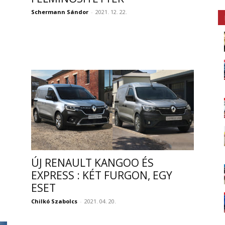
Schermann Sándor
-
2021. 12. 22.
ÚJ RENAULT KANGOO ÉS
EXPRESS : KÉT FURGON, EGY
ESET
Chilkó Szabolcs
-
2021. 04. 20.