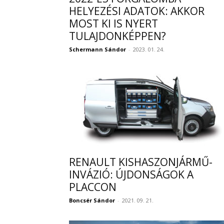
HELYEZÉSI ADATOK: AKKOR
MOST KI IS NYERT
TULAJDONKÉPPEN?
Schermann Sándor
-
2023. 01. 24.
RENAULT KISHASZONJÁRMŰ-
INVÁZIÓ: ÚJDONSÁGOK A
PLACCON
Boncsér Sándor
-
2021. 09. 21.