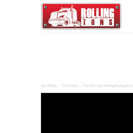
Kezdőlap
Technika
Tűzoltó cserefelépítmények S