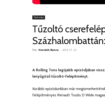
Technika
Tűzoltó cserefel
Százhalombattán: 
Írta:
Horváth Bence
-
2026. 01. 23.
A Rolling Tons legújabb epizódjában viss
lenyűgöző tűzoltó-felépítményt.
Korábbi epizódunkban már megismerhettétek 
felépítményes Renault Trucks D Wide magasbó