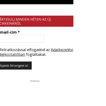
ÉRTESÜLJ MINDEN HÉTEN AZ ÚJ
CIKKEINKRŐL
-mail-cím
*
 feliratkozással elfogadod az
Adatkezelési
ájékoztatóban
foglaltakat.
Hirdetés: