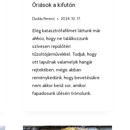
Óriások a kifutón
Dudás Ferenc
2024. 10. 17.
Elég katasztrófafilmet láttunk már
ahhoz, hogy ne találkozzunk
szívesen repülőtéri
tűzoltójárművekkel. Tudjuk, hogy
ott lapulnak valamelyik hangár
rejtekében, mégis abban
reménykedünk, hogy bevetésükre
nem akkor kerül sor, amikor
fapadosunk ülésén trónolunk.