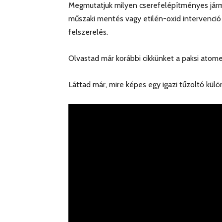
Megmutatjuk milyen cserefelépítményes járm
műszaki mentés vagy etilén-oxid intervenció
felszerelés.
Olvastad már korábbi cikkünket a paksi ato
Láttad már, mire képes egy igazi tűzoltó kül