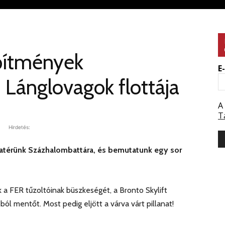
építmények
E
Lánglovagok flottája
A
T
Hirdetés:
zatérünk Százhalombattára, és bemutatunk egy sor
a FER tűzoltóinak büszkeségét, a Bronto Skylift
l mentőt. Most pedig eljött a várva várt pillanat!