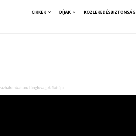
CIKKEK
DÍJAK
KÖZLEKEDÉSBIZTONSÁG
zázhalombattán: Lánglovagok flottája