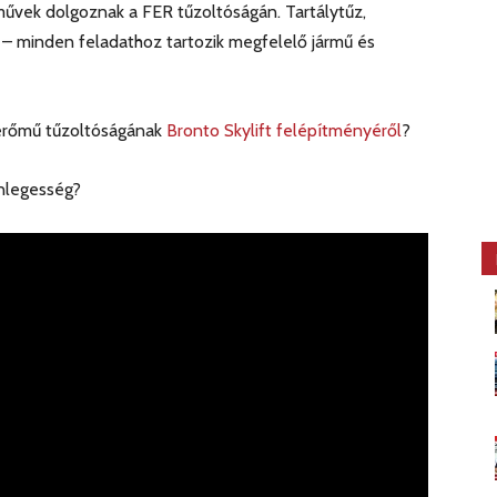
űvek dolgoznak a FER tűzoltóságán. Tartálytűz,
 – minden feladathoz tartozik megfelelő jármű és
merőmű tűzoltóságának
Bronto Skylift felépítményéről
?
önlegesség?