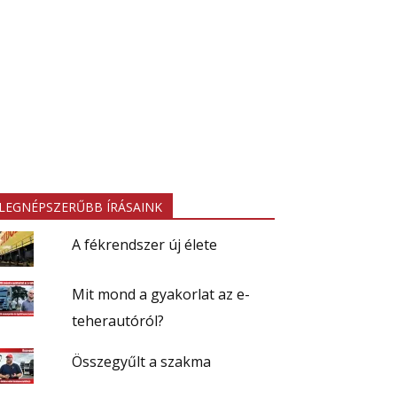
LEGNÉPSZERŰBB ÍRÁSAINK
A fékrendszer új élete
Mit mond a gyakorlat az e-
teherautóról?
Összegyűlt a szakma