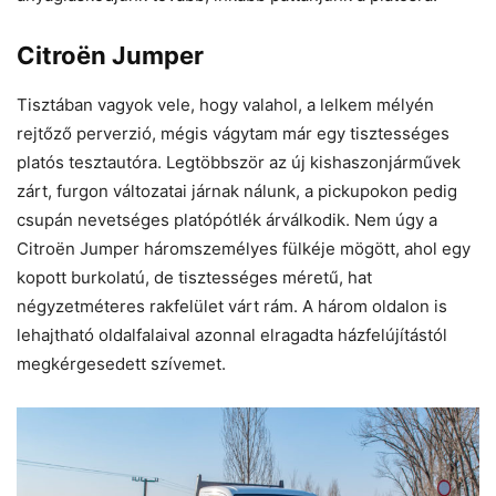
Citroën Jumper
Tisztában vagyok vele, hogy valahol, a lelkem mélyén
rejtőző perverzió, mégis vágytam már egy tisztességes
platós tesztautóra. Legtöbbször az új kishaszonjárművek
zárt, furgon változatai járnak nálunk, a pickupokon pedig
csupán nevetséges platópótlék árválkodik. Nem úgy a
Citroën Jumper háromszemélyes fülkéje mögött, ahol egy
kopott burkolatú, de tisztességes méretű, hat
négyzetméteres rakfelület várt rám. A három oldalon is
lehajtható oldalfalaival azonnal elragadta házfelújítástól
megkérgesedett szívemet.