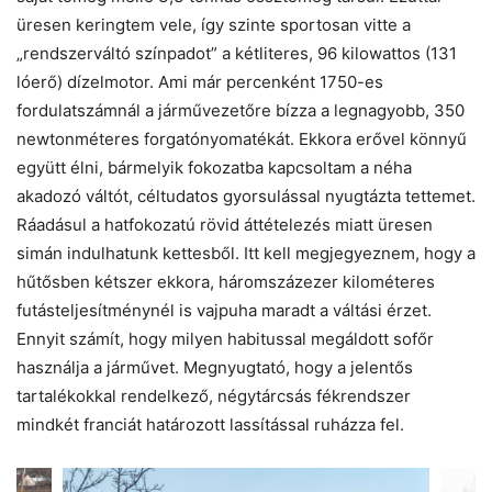
üresen keringtem vele, így szinte sportosan vitte a
„rendszerváltó színpadot” a kétliteres, 96 kilowattos (131
lóerő) dízelmotor. Ami már percenként 1750-es
fordulatszámnál a járművezetőre bízza a legnagyobb, 350
newtonméteres forgatónyomatékát. Ekkora erővel könnyű
együtt élni, bármelyik fokozatba kapcsoltam a néha
akadozó váltót, céltudatos gyorsulással nyugtázta tettemet.
Ráadásul a hatfokozatú rövid áttételezés miatt üresen
simán indulhatunk kettesből. Itt kell megjegyeznem, hogy a
hűtősben kétszer ekkora, háromszázezer kilométeres
futásteljesítménynél is vajpuha maradt a váltási érzet.
Ennyit számít, hogy milyen habitussal megáldott sofőr
használja a járművet. Megnyugtató, hogy a jelentős
tartalékokkal rendelkező, négytárcsás fékrendszer
mindkét franciát határozott lassítással ruházza fel.