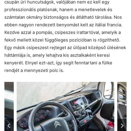
csupán úri huncutságok, valójában nem ez kell egy
professzionális platósnak, hanem a menetlevelek és
számtalan okmány biztonságos és átlátható tárolása. Nos
ebben nagyon rendezett benyomást kelt az itáliai francia.
Kezdve azzal a pompás, csipeszes irattartóval, amelyik a
fekvő mellett közel függőleges pozícióban is rögzíthető.
Egy másik csipeszest rejteget az ülőpad középső ülésének
háttámlája is, amely lehajtva kis asztalkaként keresi
kenyerét. Elnyel ezt-azt, így segít fenntartani a fülke
rendjét a mennyezeti polc is.