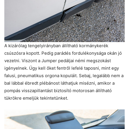
A kizárólag tengelyirányban állítható kormánykerék
csúszósra kopott. Pedig parádés fordulékonysága okán jó
vezetni. Viszont a Jumper pedáljai némi megszokást
igényelnek. Úgy kell őket fentről lefelé taposni, mint egy
falusi, pneumatikus orgona kopuláit. Sebaj, legalább nem a
bal lábbal ébredt plébánost láthatjuk misézni, amikor a
pompás visszapillantást biztosító motorosan állítható
tükrökre emeljük tekintetünket.