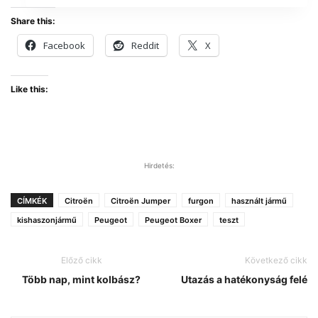
Share this:
Facebook
Reddit
X
Like this:
Hirdetés:
CÍMKÉK
Citroën
Citroën Jumper
furgon
használt jármű
kishaszonjármű
Peugeot
Peugeot Boxer
teszt
Előző cikk
Következő cikk
Több nap, mint kolbász?
Utazás a hatékonyság felé