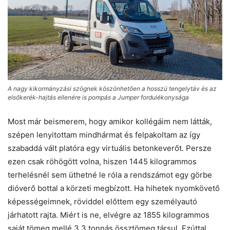
A nagy kikormányzási szögnek köszönhetően a hosszú tengelytáv és az
elsőkerék-hajtás ellenére is pompás a Jumper fordulékonysága
Most már beismerem, hogy amikor kollégáim nem látták,
szépen lenyitottam mindhármat és felpakoltam az így
szabaddá vált platóra egy virtuális betonkeverőt. Persze
ezen csak röhögött volna, hiszen 1445 kilogrammos
terhelésnél sem üthetné le róla a rendszámot egy görbe
dióverő bottal a körzeti megbízott. Ha hihetek nyomkövető
képességeimnek, röviddel előttem egy személyautó
járhatott rajta. Miért is ne, elvégre az 1855 kilogrammos
saját tömeg mellé 3,3 tonnás össztömeg társul. Ezúttal