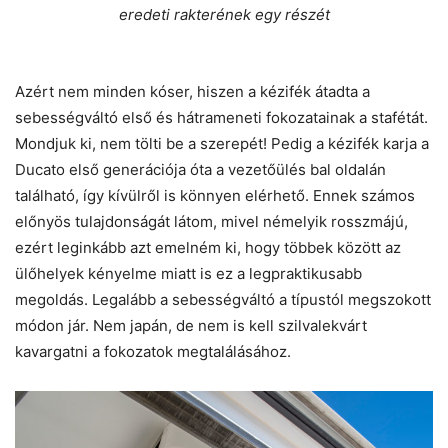
eredeti rakterének egy részét
Azért nem minden kóser, hiszen a kézifék átadta a
sebességváltó első és hátrameneti fokozatainak a stafétát.
Mondjuk ki, nem tölti be a szerepét! Pedig a kézifék karja a
Ducato első generációja óta a vezetőülés bal oldalán
található, így kívülről is könnyen elérhető. Ennek számos
előnyös tulajdonságát látom, mivel némelyik rosszmájú,
ezért leginkább azt emelném ki, hogy többek között az
ülőhelyek kényelme miatt is ez a legpraktikusabb
megoldás. Legalább a sebességváltó a típustól megszokott
módon jár. Nem japán, de nem is kell szilvalekvárt
kavargatni a fokozatok megtalálásához.