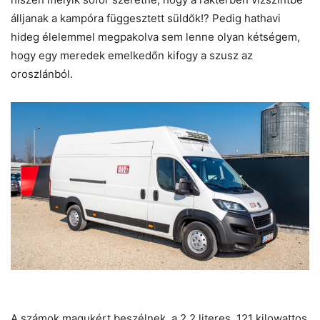
álljanak a kampóra függesztett süldők!? Pedig hathavi
hideg élelemmel megpakolva sem lenne olyan kétségem,
hogy egy meredek emelkedőn kifogy a szusz az
oroszlánból.
A számok magukért beszélnek, a 2,2 literes, 121 kilowattos