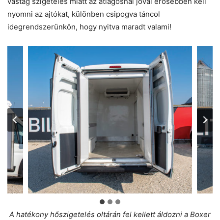
vastag szigetelés miatt az átlagosnál jóval erősebben kell
nyomni az ajtókat, különben csipogva táncol
idegrendszerünkön, hogy nyitva maradt valami!
A hatékony hőszigetelés oltárán fel kellett áldozni a Boxer