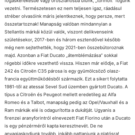
fogaskerekesbe vagy oroszlánosba ülünk, „torinóit” fogunk
vezetni. Természetesen ez nem teljesen igaz, ráadásul
stréber olvasóink máris jelentkeznek, hogy persze, mert
összetartoznak! Manapság valóban mindannyian a
Stellantis márkái közül valók, viszont delikvenseink
születésekor, 2017-ben és három esztendővel később
még nem sejtethették, hogy 2021-ben összebútoroznak
majd. Azonban a Fiat Ducato „átemblémázása” sokkal
régebbi időkre vezethető vissza. Hiszen már elődje, a Fiat
242 és Citroën C35 párosa is egy gyümölcsöző olasz-
francia együttműködésből származik. Ezt a sikert folytatta
1981-től az atessai Sevel Sud üzemben gyártott Ducato. A
típus a Citroën és Peugeot mellett eredetileg az Alfa
Romeo és a Talbot, manapság pedig az Opel/Vauxhall és a
Ram márkák elé is odagurította a dukátját. Ugyanis a
firenzei aranyforintról elnevezett Fiat Fiorino után a Ducato
is egy pénzérméről kapta keresztnevét. De ne
anyagiaskodjunk tovább, inkább pattanjunk a platósra!