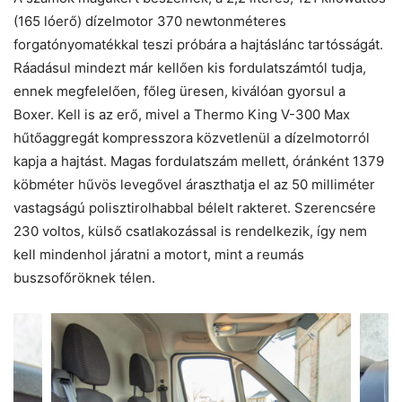
(165 lóerő) dízelmotor 370 newtonméteres
forgatónyomatékkal teszi próbára a hajtáslánc tartósságát.
Ráadásul mindezt már kellően kis fordulatszámtól tudja,
ennek megfelelően, főleg üresen, kiválóan gyorsul a
Boxer. Kell is az erő, mivel a Thermo King V-300 Max
hűtőaggregát kompresszora közvetlenül a dízelmotorról
kapja a hajtást. Magas fordulatszám mellett, óránként 1379
köbméter hűvös levegővel áraszthatja el az 50 milliméter
vastagságú polisztirolhabbal bélelt rakteret. Szerencsére
230 voltos, külső csatlakozással is rendelkezik, így nem
kell mindenhol járatni a motort, mint a reumás
buszsofőröknek télen.