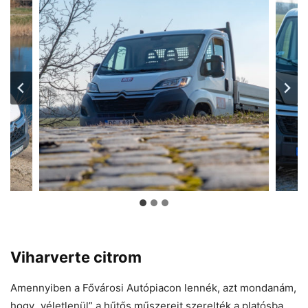
Viharverte citrom
Amennyiben a Fővárosi Autópiacon lennék, azt mondanám,
hogy „véletlenül” a hűtős műszereit szerelték a platósba.