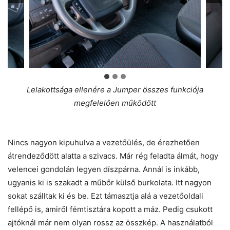
Lelakottsága ellenére a Jumper összes funkciója
megfelelően működött
Nincs nagyon kipuhulva a vezetőülés, de érezhetően
átrendeződött alatta a szivacs. Már rég feladta álmát, hogy
velencei gondolán legyen díszpárna. Annál is inkább,
ugyanis ki is szakadt a műbőr külső burkolata. Itt nagyon
sokat szálltak ki és be. Ezt támasztja alá a vezetőoldali
fellépő is, amiről fémtisztára kopott a máz. Pedig csukott
ajtóknál már nem olyan rossz az összkép. A használatból