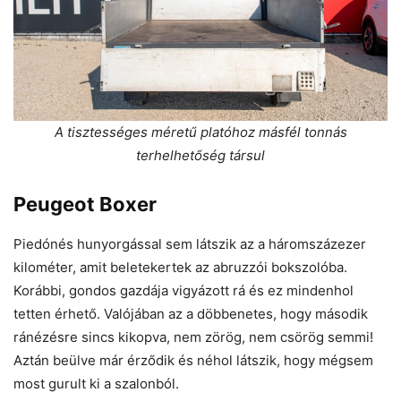
A tisztességes méretű platóhoz másfél tonnás
terhelhetőség társul
Peugeot Boxer
Piedónés hunyorgással sem látszik az a háromszázezer
kilométer, amit beletekertek az abruzzói bokszolóba.
Korábbi, gondos gazdája vigyázott rá és ez mindenhol
tetten érhető. Valójában az a döbbenetes, hogy második
ránézésre sincs kikopva, nem zörög, nem csörög semmi!
Aztán beülve már érződik és néhol látszik, hogy mégsem
most gurult ki a szalonból.