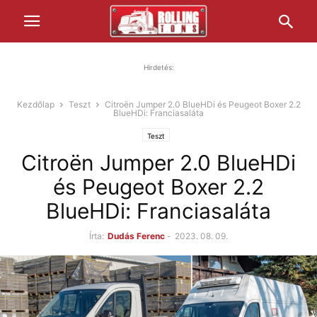
Hirdetés:
Kezdőlap
Teszt
Citroën Jumper 2.0 BlueHDi és Peugeot Boxer 2.2
BlueHDi: Franciasaláta
Teszt
Citroën Jumper 2.0 BlueHDi
és Peugeot Boxer 2.2
BlueHDi: Franciasaláta
Írta:
Dudás Ferenc
-
2023. 08. 09.