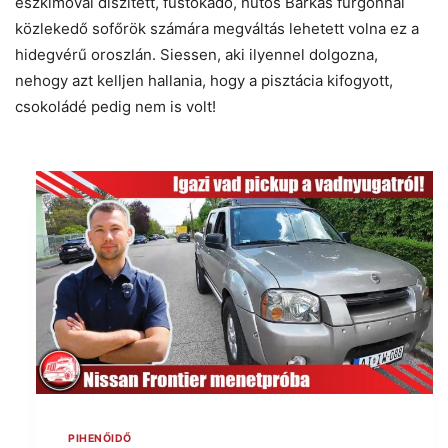
eszkimóval díszített, füstokádó, hűtős Barkas furgonnal
közlekedő sofőrök számára megváltás lehetett volna ez a
hidegvérű oroszlán. Siessen, aki ilyennel dolgozna,
nehogy azt kelljen hallania, hogy a pisztácia kifogyott,
csokoládé pedig nem is volt!
PIHENŐIDŐ