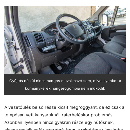
Gyújtás nélkül nincs hangos muzsikaszó sem, mivel ilyenkor a
kormánykerék hangerőgombja nem működik
A vezetőülés belső része kicsit megroggyant, de ez csak a
tempósan vett kanyaroknál, ráterheléskor problémás.
Azonban ilyenben nincs gyakran része egy hűtősnek,
hiszen melyik sofőr szeretné, hogy a raktérben vízszintbe