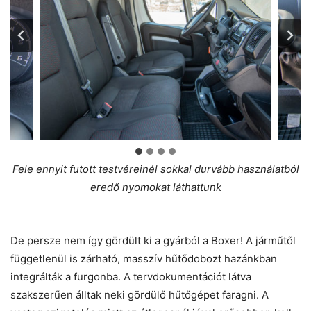
Fele ennyit futott testvéreinél sokkal durvább használatból
eredő nyomokat láthattunk
De persze nem így gördült ki a gyárból a Boxer! A járműtől
függetlenül is zárható, masszív hűtődobozt hazánkban
integrálták a furgonba. A tervdokumentációt látva
szakszerűen álltak neki gördülő hűtőgépet faragni. A