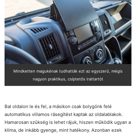
Mindketten magukénak tudhatták ezt az egyszerű, mégis
nagyon praktikus, csíptetős irattartót
Bal oldalon le és fel, a másikon csak bolygónk felé
automatikus villamos rásegítést kaptak az oldalablakok.
Hamarosan szükség is lehet rájuk, hiszen működik ugyan a
klíma, de inkább gyenge, mint hatékony. Azonban ezek