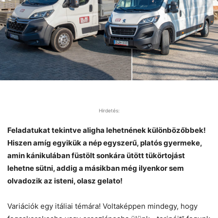
Hirdetés:
Feladatukat tekintve aligha lehetnének különbözőbbek!
Hiszen amíg egyikük a nép egyszerű, platós gyermeke,
amin kánikulában füstölt sonkára ütött tükörtojást
lehetne sütni, addig a másikban még ilyenkor sem
olvadozik az isteni, olasz gelato!
Variációk egy itáliai témára! Voltaképpen mindegy, hogy