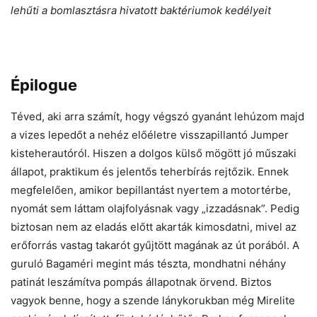
lehűti a bomlasztásra hivatott baktériumok kedélyeit
Épilogue
Téved, aki arra számít, hogy végszó gyanánt lehúzom majd
a vizes lepedőt a nehéz előéletre visszapillantó Jumper
kisteherautóról. Hiszen a dolgos külső mögött jó műszaki
állapot, praktikum és jelentős teherbírás rejtőzik. Ennek
megfelelően, amikor bepillantást nyertem a motortérbe,
nyomát sem láttam olajfolyásnak vagy „izzadásnak”. Pedig
biztosan nem az eladás előtt akarták kimosdatni, mivel az
erőforrás vastag takarót gyűjtött magának az út porából. A
guruló Bagaméri megint más tészta, mondhatni néhány
patinát leszámítva pompás állapotnak örvend. Biztos
vagyok benne, hogy a szende lánykorukban még Mirelite