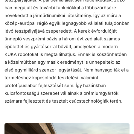
ban megújult és további funkciókkal a többszörösére
növekedett a járműdinamikai létesítmény. Így az mára a
közép-európai régió egyik legnagyobb vállalati tulajdonban
lévő tesztpályájává cseperedett. A kerek évfordulóját
ünneplő veszprémi bázis a három évtized alatt számos
épülettel és gyártósorral bővült, amelyeken a modern
KUKA robotokat is megtalálhatjuk. Ennek is köszönhetően
a közelmúltban egy másik eredményt is ünnepeltek: az
első egymilliárd szenzor legyártását. Nem hanyagolták el a
termeléshez kapcsolódó tesztelési, valamint
prototípuslabor fejlesztését sem. Így hazánkban
kulcsfontosságú szerepet vállalnak a prémiumgyártók
számára fejlesztett és tesztelt csúcstechnológiák terén.
Befutottak
az