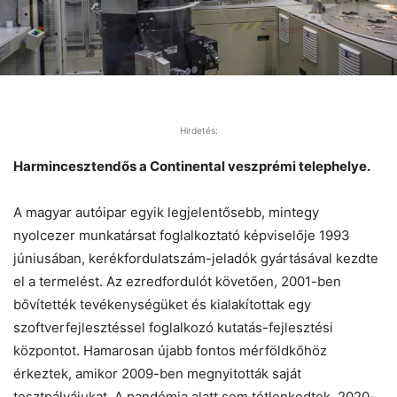
Hirdetés:
Harmincesztendős a Continental veszprémi telephelye.
A magyar autóipar egyik legjelentősebb, mintegy
nyolcezer munkatársat foglalkoztató képviselője 1993
júniusában, kerékfordulatszám-jeladók gyártásával kezdte
el a termelést. Az ezredfordulót követően, 2001-ben
bővítették tevékenységüket és kialakítottak egy
szoftverfejlesztéssel foglalkozó kutatás-fejlesztési
központot. Hamarosan újabb fontos mérföldkőhöz
érkeztek, amikor 2009-ben megnyitották saját
tesztpályájukat. A pandémia alatt sem tétlenkedtek, 2020-