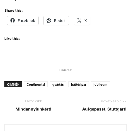
Share this:
Facebook
Reddit
X
Like this:
Hirdetés:
CÍMKÉK
Continental
gyártás
háttéripar
jubileum
Előző cikk
Következő cikk
Mindannyiunkért!
Aufgepasst, Stuttgart!