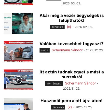
2026. 03. 03.
Akár még a vezérlőegységek is
felújíthatók!
(x)
-
2026. 02. 09.
TECHNIKA
Valóban kevesebbet fogyaszt?
Schermann Sándor
-
2025. 12. 23.
TESZT
Itt aztán tudnak egyet s mást a
buszokról
Schermann Sándor
-
TÖRTÉNELEM
2025. 11. 26.
Huszonöt perc alatt újra úton!
(x)
-
2025. 11. 25.
TECHNIKA