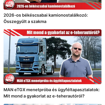
2026-os békéscsabai kamionostalálkozó:
Összegyűlt a szakma
MAN
eTGX
menetpróba
és
ügyféltapasztalatok:
Mit
mond
a
gyakorlat
az
e-
MAN eTGX menetpróba és ügyféltapasztalatok:
teherautóról?
Mit mond a gyakorlat az e-teherautóról?