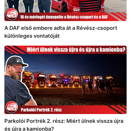
Révész-
csoport
különleges
vontatóját
A DAF első embere adta át a Révész-csoport
különleges vontatóját
Parkolói
Portrék
2.
rész:
Miért
ülnek
vissza
újra
és
újra
a
Parkolói Portrék 2. rész: Miért ülnek vissza újra
kamionba?
és újra a kamionba?