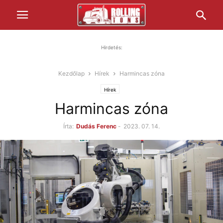
Hirdetés:
Kezdőlap
Hírek
Harmincas zóna
Hírek
Harmincas zóna
Írta:
Dudás Ferenc
-
2023. 07. 14.