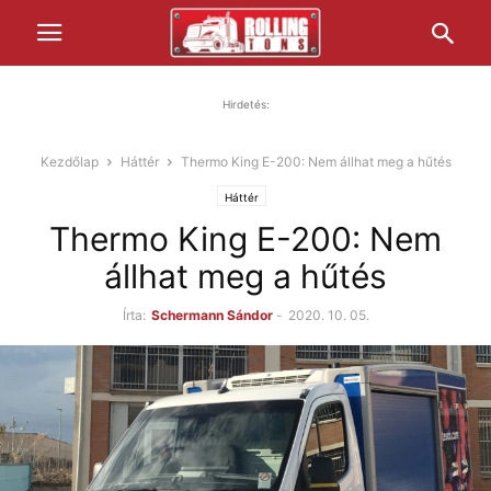
Hirdetés:
Kezdőlap
Háttér
Thermo King E-200: Nem állhat meg a hűtés
Háttér
Thermo King E-200: Nem
állhat meg a hűtés
Írta:
Schermann Sándor
-
2020. 10. 05.