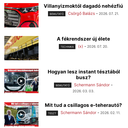
Villanyizmoktól dagadó nehézfiú
Csörgő Balázs
-
2026. 07. 21.
BEMUTATÓ
A fékrendszer új élete
(x)
-
2026. 07. 20.
TECHNIKA
Hogyan lesz instant tésztából
busz?
Schermann Sándor
-
BEMUTATÓ
2026. 03. 03.
Mit tud a csillagos e-teherautó?
Schermann Sándor
-
2026. 02. 11.
TESZT