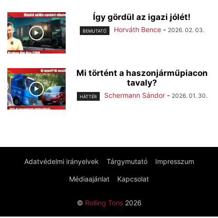
Így gördül az igazi jólét!
Horváth Bence
-
2026. 02. 03.
BEMUTATÓ
Mi történt a haszonjárműpiacon
tavaly?
Schermann Sándor
-
2026. 01. 30.
HÁTTÉR
Adatvédelmi irányelvek
Tárgymutató
Impresszum
Médiaajánlat
Kapcsolat
©
Rolling Tons
2026