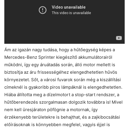
Ám az igazán nagy tudása, hogy a hűtőegység képes a
Mercedes-Benz Sprinter kiegészítő akkumulátorairól
működni, így egy áruátadás során, álló motor mellett is
biztosítja az áru frissességéhez elengedhetetlen hűvös
környezetet. Sőt, a városi fuvarok során még a kiszállítási
címeknél is gyakoribb piros lámpáknál is elengedhetetlen.
Hiába állította meg a dízelmotort a stop-start rendszer, a
hűtőberendezés szorgalmasan dolgozik továbbra is! Mivel
nem kell üresjáraton pöfögnie a motornak, így
érzékenyebb területekre is behajthat, és a zajkibocsátási
előírásoknak is könnyebben megfelel, vagyis éjjel is