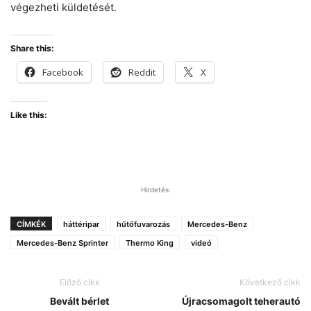
végezheti küldetését.
Share this:
Facebook
Reddit
X
Like this:
Hirdetés:
CÍMKÉK
háttéripar
hűtőfuvarozás
Mercedes-Benz
Mercedes-Benz Sprinter
Thermo King
videó
Előző cikk
Következő cikk
Bevált bérlet
Újracsomagolt teherautó