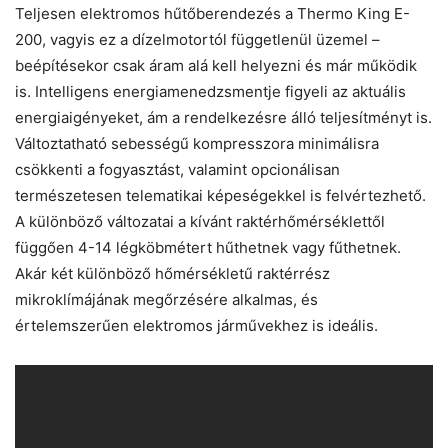
Teljesen elektromos hűtőberendezés a Thermo King E-
200, vagyis ez a dízelmotortól függetlenül üzemel –
beépítésekor csak áram alá kell helyezni és már működik
is. Intelligens energiamenedzsmentje figyeli az aktuális
energiaigényeket, ám a rendelkezésre álló teljesítményt is.
Változtatható sebességű kompresszora minimálisra
csökkenti a fogyasztást, valamint opcionálisan
természetesen telematikai képeségekkel is felvértezhető.
A különböző változatai a kívánt raktérhőmérséklettől
függően 4-14 légköbmétert hűthetnek vagy fűthetnek.
Akár két különböző hőmérsékletű raktérrész
mikroklímájának megőrzésére alkalmas, és
értelemszerűen elektromos járművekhez is ideális.