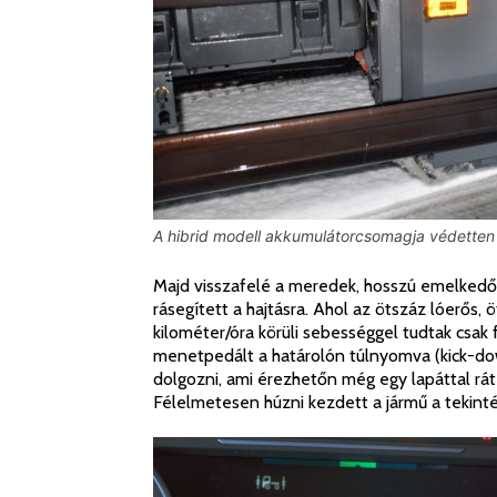
A hibrid modell akkumulátorcsomagja védetten 
Majd visszafelé a meredek, hosszú emelkedőn
rásegített a hajtásra. Ahol az ötszáz lóerő
kilométer/óra körüli sebességgel tudtak csak f
menetpedált a határolón túlnyomva (kick-dow
dolgozni, ami érezhetőn még egy lapáttal ráte
Félelmetesen húzni kezdett a jármű a tekint