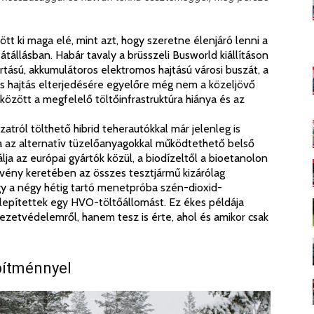
tt ki maga elé, mint azt, hogy szeretne élenjáró lenni a
tállásban. Habár tavaly a brüsszeli Busworld kiállításon
ású, akkumulátoros elektromos hajtású városi buszát, a
os hajtás elterjedésére egyelőre még nem a közeljövő
között a megfelelő töltőinfrastruktúra hiánya és az
atról tölthető hibrid teherautókkal már jelenleg is
ia az alternatív tüzelőanyagokkal működtethető belső
ja az európai gyártók közül, a biodízeltől a bioetanolon
zvény keretében az összes tesztjármű kizárólag
így a négy hétig tartó menetpróba szén-dioxid-
lepítettek egy HVO-töltőállomást. Ez ékes példája
ezetvédelemről, hanem tesz is érte, ahol és amikor csak
pítménnyel