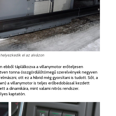
helyezkedik el az alvázon
 ebből táplálkozva a villanymotor erőteljesen
s, ötven tonna összgördülőtömegű szerelvények negyven
elmászni, ott ez a hibrid még gyorsítani is tudott. Sőt, a
n) a villanymotor is teljes erőbedobással kezdett
tt a dinamikára, mint valami nitrós rendszer.
élyes kaptatón.