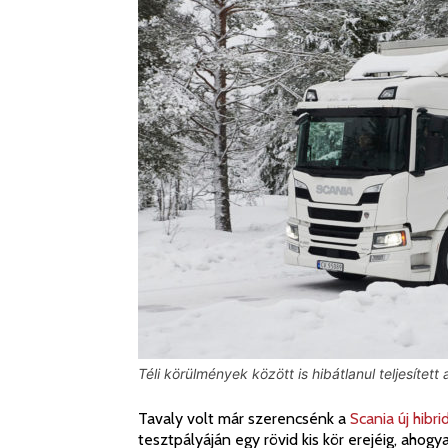
Téli körülmények között is hibátlanul teljesítet
Tavaly volt már szerencsénk a
Scania új hibr
tesztpályáján egy rövid kis kör erejéig, aho