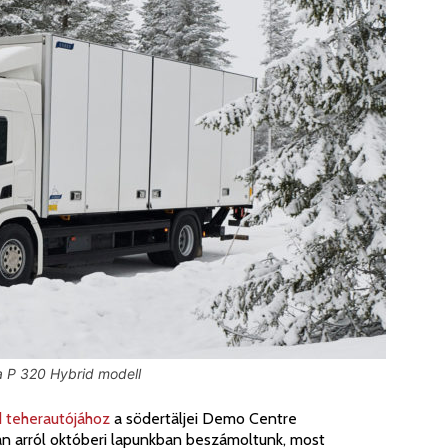
t a P 320 Hybrid modell
id teherautójához
a södertäljei Demo Centre
gyan arról októberi lapunkban beszámoltunk, most