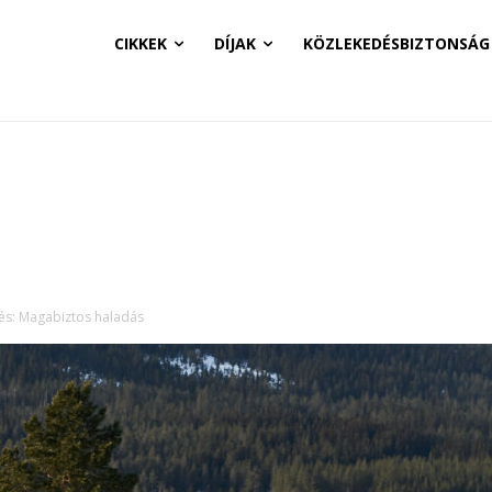
CIKKEK
DÍJAK
KÖZLEKEDÉSBIZTONSÁG
tés: Magabiztos haladás