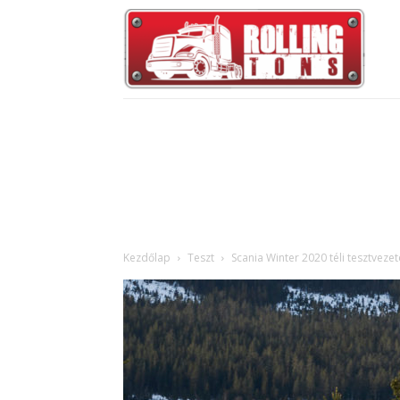
Kezdőlap
Teszt
Scania Winter 2020 téli tesztveze