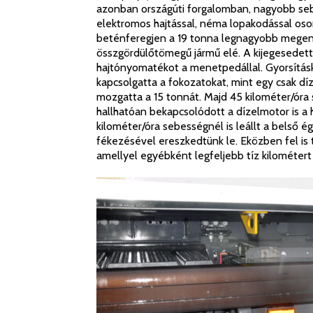
azonban országúti forgalomban, nagyobb sebe
elektromos hajtással, néma lopakodással osont
beténferegjen a 19 tonna legnagyobb megen
összgördülőtömegű jármű elé. A kijegesedett
hajtónyomatékot a menetpedállal. Gyorsításk
kapcsolgatta a fokozatokat, mint egy csak dí
mozgatta a 15 tonnát. Majd 45 kilométer/óra
hallhatóan bekapcsolódott a dízelmotor is a 
kilométer/óra sebességnél is leállt a belső ég
fékezésével ereszkedtünk le. Eközben fel is 
amellyel egyébként legfeljebb tíz kilométer