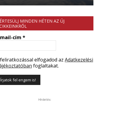
ÉRTESÜLJ MINDEN HÉTEN AZ ÚJ
CIKKEINKRŐL
-mail-cím
*
 feliratkozással elfogadod az
Adatkezelési
ájékoztatóban
foglaltakat.
Hirdetés: