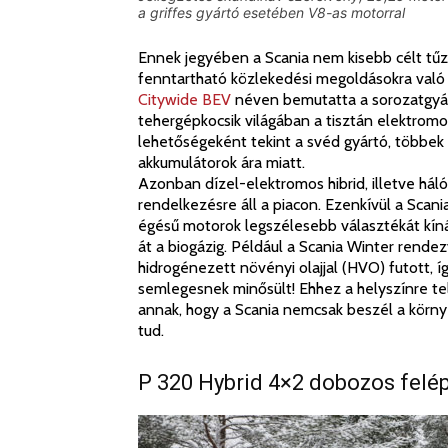
a griffes gyártó esetében V8-as motorral
Ennek jegyében a Scania nem kisebb célt tűzö
fenntartható közlekedési megoldásokra való á
Citywide BEV
néven bemutatta a sorozatgyárt
tehergépkocsik világában a tisztán elektrom
lehetőségeként tekint a svéd gyártó, többek 
akkumulátorok ára miatt.
Azonban dízel-elektromos hibrid, illetve hálóz
rendelkezésre áll a piacon. Ezenkívül a Scan
égésű motorok legszélesebb választékát kínál
át a biogázig. Például a Scania Winter rende
hidrogénezett növényi olajjal (HVO) futott, 
semlegesnek minősült! Ehhez a helyszínre te
annak, hogy a Scania nemcsak beszél a körny
tud.
P 320 Hybrid 4×2 dobozos felé