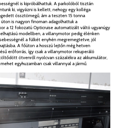
sségnél is kipróbálhattuk. A parkolóból tisztán
unk ki, vigyázni is kellett, nehogy egy kolléga
gedett össztömegű, ám a teszten 15 tonna
 úton is nagyon finoman adagolhattuk a
or a 12 fokozatú Opticruise automatizált váltó ugyanúgy
zelhajtású modellben, a villanymotor pedig élénken
 sebességnél a fülkét enyhén megremegtetve, jól
hajtásba. A főúton a hosszú lejtőn még hetven
ésű erőforrás, így csak a villanymotor rekuperáló
töltődött ötvenről nyolcvan százalékra az akkumulátor,
t mehet egyhuzamban csak villannyal a jármű.