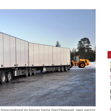
r hosszúsággal és hatvan tonna össztömeggel, meg persze