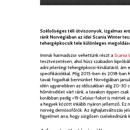
Szélsőséges téli útviszonyok, izgalmas erde
ránk Norvégiában az idei Scania Winter te
tehergépkocsik tele különleges megoldások
Immár harmadszor vehettünk részt a
Scania 
tesztvezetésen, ahol húsz szabadon kipróbálh
adni jelenlegi tehergépkocsi-kínálatáról, ám 
specifikációkkal. Míg 2015-ben és 2018-ban 
tavak fogadtak bennünket Norvégiában január
idén ugyanebben az időszakban alig 20-30 ce
hőmérséklet várt ránk, a tavakon éppen csak 
korábban pedig +19 Celsius-fokot is mértek a
a hegyek között inkább nyáron jellemző. Ez 
norvég demósofőrök. Az éghajlatváltozás jele
figyelmet arra, hogy sürgősen cselekednünk k