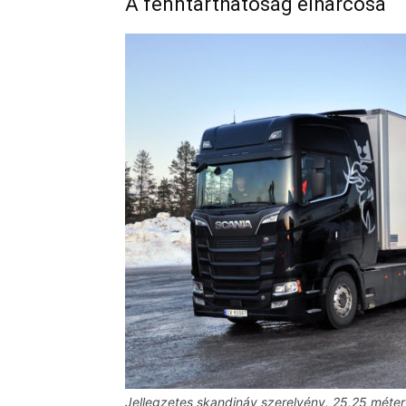
A fenntarthatóság élharcosa
Jellegzetes skandináv szerelvény, 25,25 méte