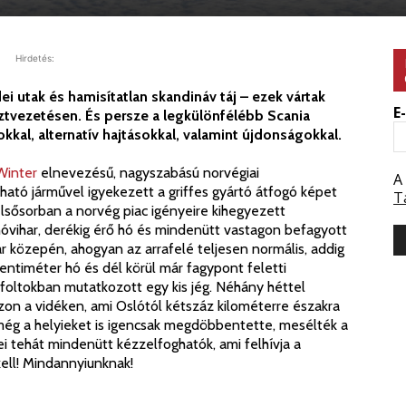
Hirdetés:
i utak és hamisítatlan skandináv táj – ezek vártak
E
sztvezetésen. És persze a legkülönfélébb Scania
kal, alternatív hajtásokkal, valamint újdonságokkal.
Winter
elnevezésű, nagyszabású norvégiai
A
ató járművel igyekezett a griffes gyártó átfogó képet
T
elsősorban a norvég piac igényeire kihegyezett
hóvihar, derékig érő hó és mindenütt vastagon befagyott
 közepén, ahogyan az arrafelé teljesen normális, addig
ntiméter hó és dél körül már fagypont feletti
foltokban mutatkozott egy kis jég. Néhány héttel
zon a vidéken, ami Oslótól kétszáz kilométerre északra
még a helyieket is igencsak megdöbbentette, mesélték a
i tehát mindenütt kézzelfoghatók, ami felhívja a
ell! Mindannyiunknak!