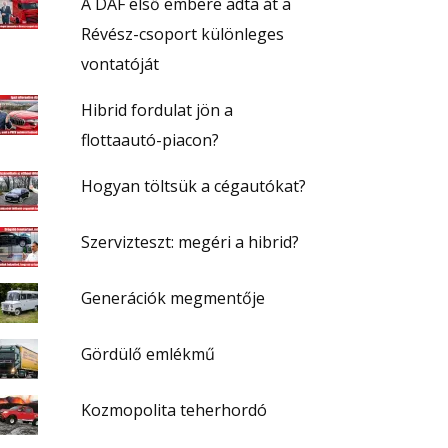
A DAF első embere adta át a
Révész-csoport különleges
vontatóját
Hibrid fordulat jön a
flottaautó-piacon?
Hogyan töltsük a cégautókat?
Szervizteszt: megéri a hibrid?
Generációk megmentője
Gördülő emlékmű
Kozmopolita teherhordó