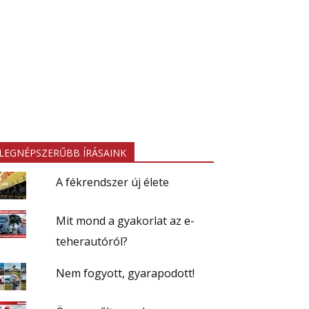
LEGNÉPSZERŰBB ÍRÁSAINK
A fékrendszer új élete
Mit mond a gyakorlat az e-
teherautóról?
Nem fogyott, gyarapodott!