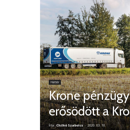
Háttér
Krone pénzügy
erősödött a Kr
Írta:
Chilkó Szabolcs
-
2020. 03. 10.