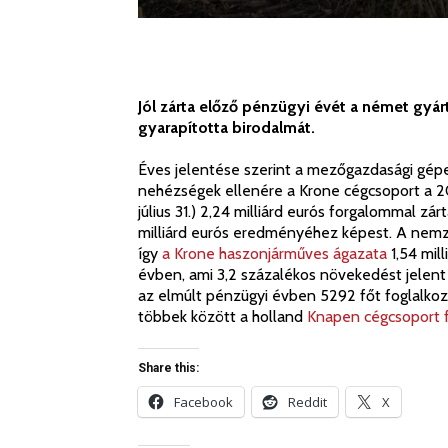
Jól zárta előző pénzügyi évét a német gyár
gyarapította birodalmát.
Éves jelentése szerint a mezőgazdasági gép
nehézségek ellenére a Krone cégcsoport a 20
július 31.) 2,24 milliárd eurós forgalommal z
milliárd eurós eredményéhez képest. A nemzet
így
a Krone haszonjárműves ágazata
1,54 mil
évben, ami 3,2 százalékos növekedést jelen
az elmúlt pénzügyi évben 5292 főt foglalkoz
többek között a holland
Knapen cégcsoport f
Share this:
Facebook
Reddit
X