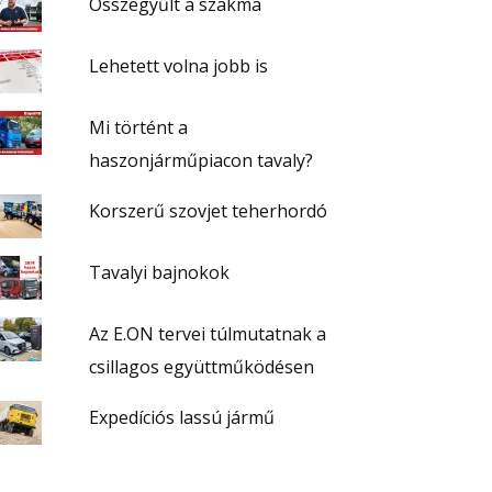
Összegyűlt a szakma
Lehetett volna jobb is
Mi történt a
haszonjárműpiacon tavaly?
Korszerű szovjet teherhordó
Tavalyi bajnokok
Az E.ON tervei túlmutatnak a
csillagos együttműködésen
Expedíciós lassú jármű