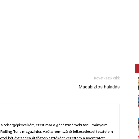
Következő cikk
Magabiztos haladás
a tehergépkocsikért, ezért már a gépészmérnöki tanulmányaim
 Rolling Tons magazinba. Azóta nem szűnő lelkesedéssel tesztelem
özel két évtizeden át főszerkesztőként vezettem a nyomtatott