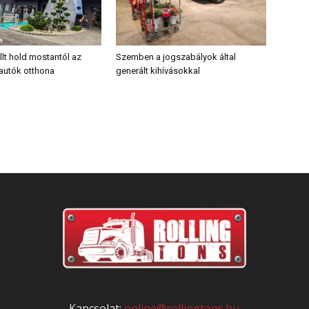
llt hold mostantól az
Szemben a jogszabályok által
autók otthona
generált kihívásokkal
Kapcsolat:
online@rollingtons.hu