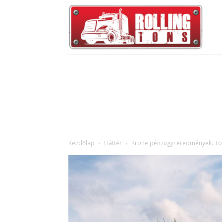
Kezdőlap
Háttér
Krone pénzügyi eredmények: To