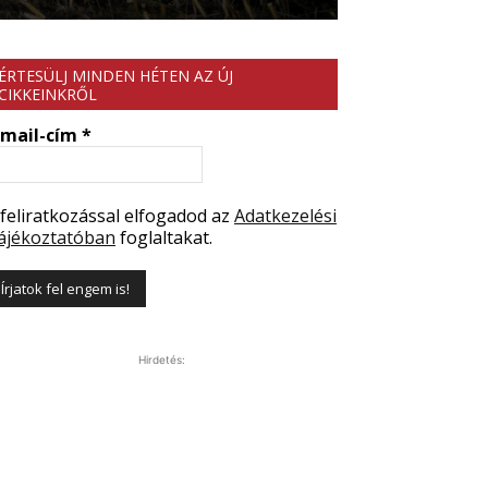
ÉRTESÜLJ MINDEN HÉTEN AZ ÚJ
CIKKEINKRŐL
-mail-cím
*
 feliratkozással elfogadod az
Adatkezelési
ájékoztatóban
foglaltakat.
Hirdetés: