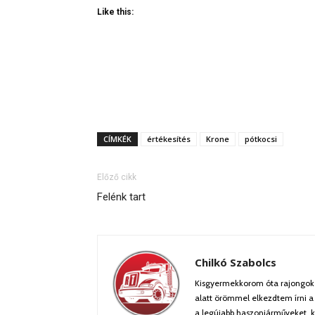
Like this:
CÍMKÉK
értékesítés
Krone
pótkocsi
Előző cikk
Felénk tart
Chilkó Szabolcs
Kisgyermekkorom óta rajongok 
alatt örömmel elkezdtem írni a
a legújabb haszonjárműveket, k