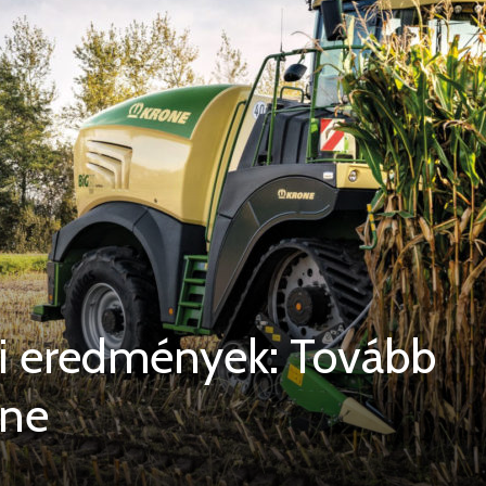
i eredmények: Tovább
one