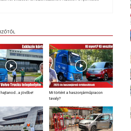
ERZŐTŐL
l hajtanod…a jövőbe!
Mi történt a haszonjárműpiacon
tavaly?