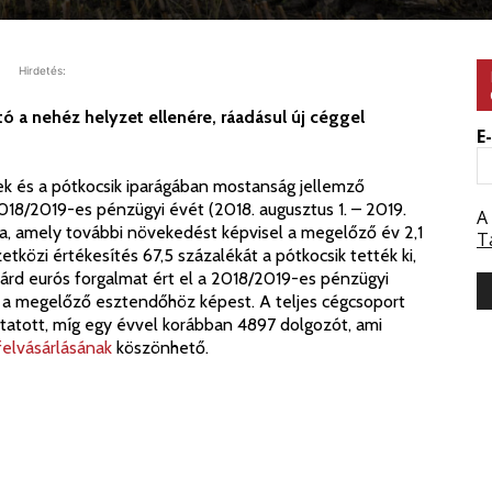
Hirdetés:
tó a nehéz helyzet ellenére, ráadásul új céggel
E
ek és a pótkocsik iparágában mostanság jellemző
18/2019-es pénzügyi évét (2018. augusztus 1. – 2019.
A
árta, amely további növekedést képvisel a megelőző év 2,1
T
közi értékesítés 67,5 százalékát a pótkocsik tették ki,
liárd eurós forgalmat ért el a 2018/2019-es pénzügyi
t a megelőző esztendőhöz képest. A teljes cégcsoport
tatott, míg egy évvel korábban 4897 dolgozót, ami
elvásárlásának
köszönhető.