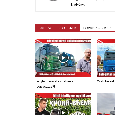
kiadványt.
KAPCSOLÓDÓ CIKKEK
TOVÁBBIAK A SZ
Tényleg felével csökken a
Csak be kel
fogyasztás?!