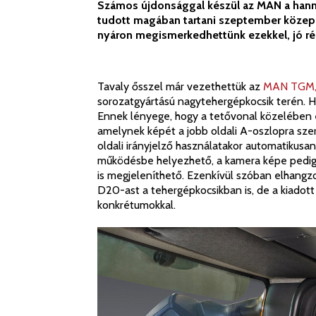
Számos újdonsággal készül az MAN a hanno
tudott magában tartani szeptember közepéi
nyáron megismerkedhettünk ezekkel, jó rés
Tavaly ősszel már vezethettük az
MAN TGM, 
sorozatgyártású nagytehergépkocsik terén. H
Ennek lényege, hogy a tetővonal közelében 
amelynek képét a jobb oldali A-oszlopra szer
oldali irányjelző használatakor automatikusan
működésbe helyezhető, a kamera képe pedig 
is megjeleníthető. Ezenkívül szóban elhangzo
D20-ast a tehergépkocsikban is, de a kiadot
konkrétumokkal.