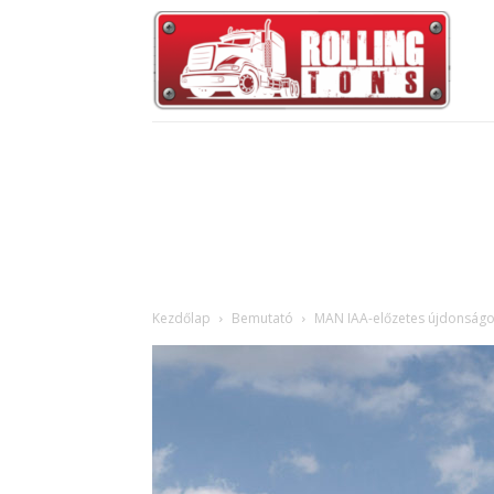
Kezdőlap
Bemutató
MAN IAA-előzetes újdonságo