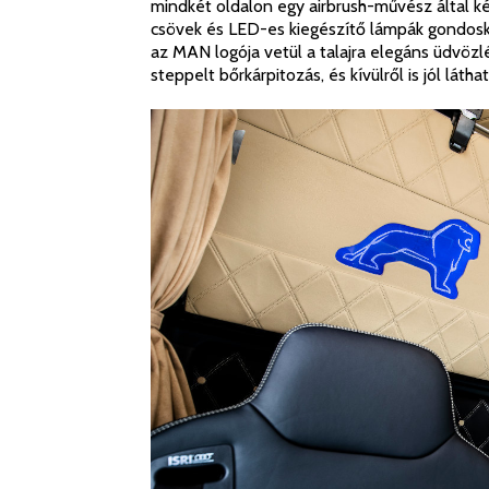
mindkét oldalon egy airbrush-művész által kés
csövek és LED-es kiegészítő lámpák gondosko
az MAN logója vetül a talajra elegáns üdvöz
steppelt bőrkárpitozás, és kívülről is jól lát