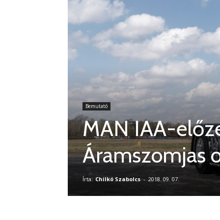
Bemutató
MAN IAA-előze
Áramszomjas o
Írta:
Chilkó Szabolcs
-
2018. 09. 07.