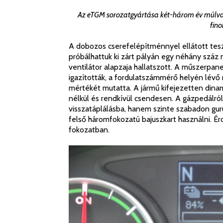
Az eTGM sorozatgyártása két-három év múlva 
fino
A dobozos cserefelépítménnyel ellátott te
próbálhattuk ki zárt pályán egy néhány száz 
ventilátor alapzaja hallatszott. A műszerp
igazították, a fordulatszámmérő helyén lévő 
mértékét mutatta. A jármű kifejezetten dina
nélkül és rendkívül csendesen. A gázpedálr
visszatáplálásba, hanem szinte szabadon gurul
felső háromfokozatú bajuszkart használni. É
fokozatban.