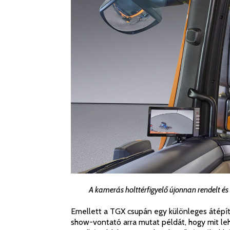
A kamerás holttérfigyelő újonnan rendelt é
Emellett a TGX csupán egy különleges átépít
show-vontató arra mutat példát, hogy mit leh