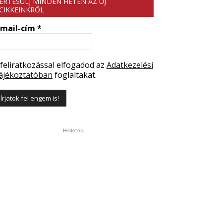
ÉRTESÜLJ MINDEN HÉTEN AZ ÚJ
CIKKEINKRŐL
-mail-cím
*
 feliratkozással elfogadod az
Adatkezelési
ájékoztatóban
foglaltakat.
Hirdetés: