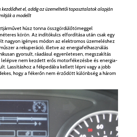
kezdődhet el, addig az üzemeltetői tapasztalatok alapján
mítják a modellt
sztjárművet húsz tonna összgördülőtömeggel
méteres körön. Az indítókulcs elfordítása után csak egy
anelt nagyon igényes módon az elektromos üzemeléshez
műszer a rekuperáció, illetve az energiafelhasználás
mikusan gyorsult, ráadásul egyenletesen, megszakítás
ól lelépve nem kezdett erős motorfékezésbe és energia-
t. Lassításhoz a fékpedálra kellett lépni vagy a jobb
rdekes, hogy a fékerőn nem érződött különbség a három