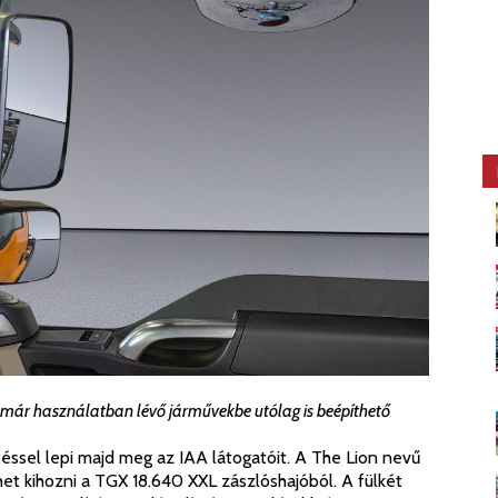
s már használatban lévő járművekbe utólag is beépíthető
éssel lepi majd meg az IAA látogatóit. A The Lion nevű
et kihozni a TGX 18.640 XXL zászlóshajóból. A fülkét