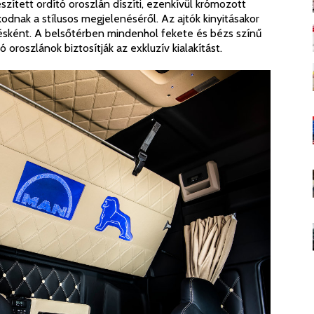
zített ordító oroszlán díszíti, ezenkívül krómozott
dnak a stílusos megjelenéséről. Az ajtók kinyitásakor
lésként. A belsőtérben mindenhol fekete és bézs színű
ható oroszlánok biztosítják az exkluzív kialakítást.