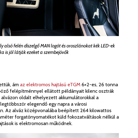
y alsó felén díszelgő MAN logót és oroszlánokat kék LED-ek
aka is jól látják ezeket a szembejövők
ettük, ám
az elektromos hajtású eTGM
6×2-es, 26 tonna
öző felépítménnyel ellátott példányait kilenc osztrák
z alvázon oldalt elhelyezett akkumulátorokkal a
i legtöbbször elegendő egy napra a városi
rán. Az alváz középvonalába beépített 264 kilowattos
nméter forgatónyomatékot küld fokozatváltások nélkül a
jtások is elektromosan működnek.