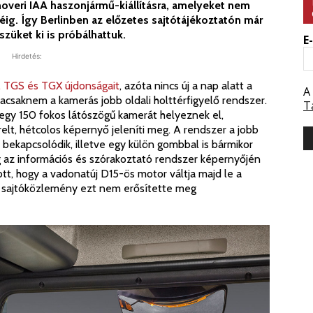
veri IAA haszonjármű-kiállításra, amelyeket nem
g. Így Berlinben az előzetes sajtótájékoztatón már
züket ki is próbálhattuk.
E
Hirdetés:
TGS és TGX újdonságait
, azóta nincs új a nap alatt a
A
acsaknem a kamerás jobb oldali holttérfigyelő rendszer.
T
egy 150 fokos látószögű kamerát helyeznek el,
elt, hétcolos képernyő jeleníti meg. A rendszer a jobb
 bekapcsolódik, illetve egy külön gombbal is bármikor
az információs és szórakoztató rendszer képernyőjén
tt, hogy a vadonatúj D15-ös motor váltja majd le a
t sajtóközlemény ezt nem erősítette meg