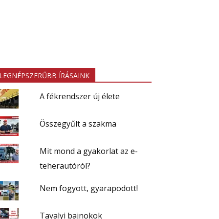
LEGNÉPSZERŰBB ÍRÁSAINK
A fékrendszer új élete
Összegyűlt a szakma
Mit mond a gyakorlat az e-
teherautóról?
Nem fogyott, gyarapodott!
Tavalyi bajnokok