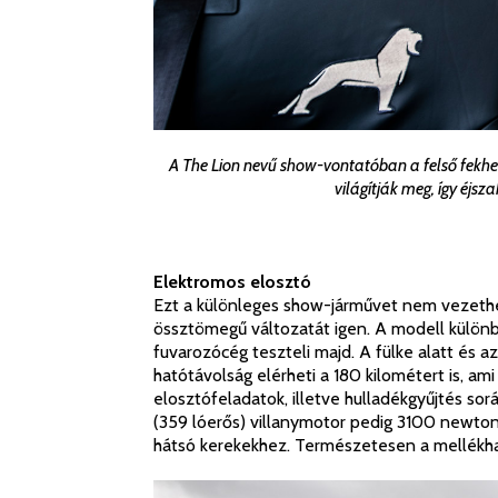
A The Lion nevű show-vontatóban a felső fekhel
világítják meg, így éjsz
Elektromos elosztó
Ezt a különleges show-járművet nem vezeth
össztömegű változatát igen. A modell különb
fuvarozócég teszteli majd. A fülke alatt és a
hatótávolság elérheti a 180 kilométert is, am
elosztófeladatok, illetve hulladékgyűjtés so
(359 lóerős) villanymotor pedig 3100 newto
hátsó kerekekhez. Természetesen a mellékha