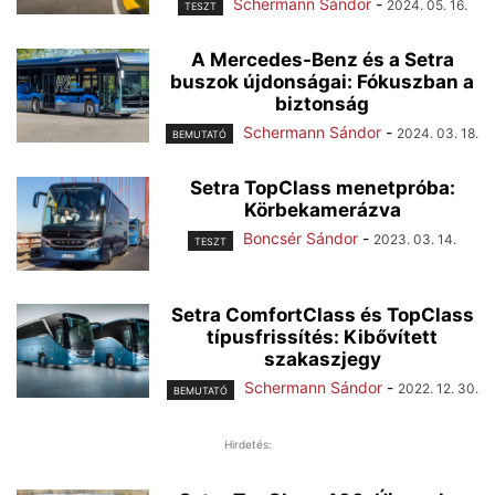
Schermann Sándor
-
2024. 05. 16.
TESZT
A Mercedes-Benz és a Setra
buszok újdonságai: Fókuszban a
biztonság
Schermann Sándor
-
2024. 03. 18.
BEMUTATÓ
Setra TopClass menetpróba:
Körbekamerázva
Boncsér Sándor
-
2023. 03. 14.
TESZT
Setra ComfortClass és TopClass
típusfrissítés: Kibővített
szakaszjegy
Schermann Sándor
-
2022. 12. 30.
BEMUTATÓ
Hirdetés: