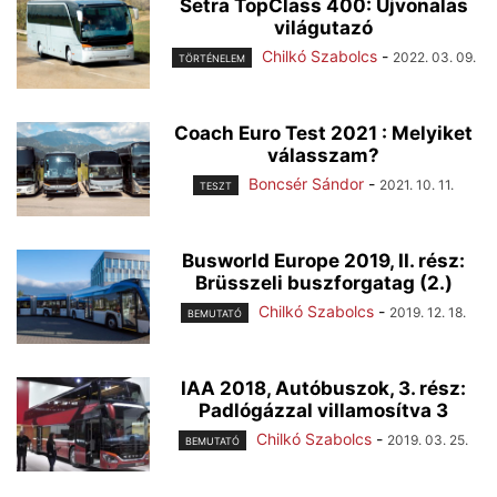
Setra TopClass 400: Újvonalas
világutazó
Chilkó Szabolcs
-
2022. 03. 09.
TÖRTÉNELEM
Coach Euro Test 2021 : Melyiket
válasszam?
Boncsér Sándor
-
2021. 10. 11.
TESZT
Busworld Europe 2019, II. rész:
Brüsszeli buszforgatag (2.)
Chilkó Szabolcs
-
2019. 12. 18.
BEMUTATÓ
IAA 2018, Autóbuszok, 3. rész:
Padlógázzal villamosítva 3
Chilkó Szabolcs
-
2019. 03. 25.
BEMUTATÓ