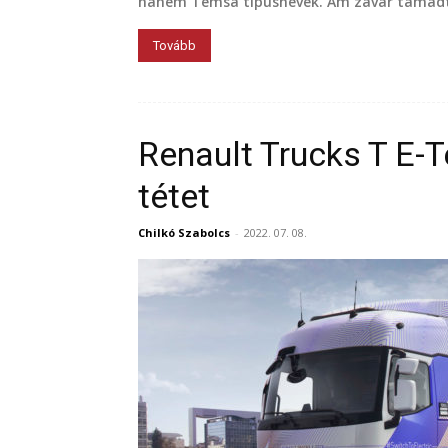
hanem Temsa típusnevek. Ám zavar támadt 
Tovább
Renault Trucks T E-T
tétet
Chilkó Szabolcs
-
2022. 07. 08.