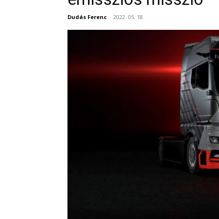
Dudás Ferenc
-
2022. 05. 18.