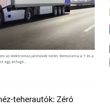
em az elektromos járművek terén. Bemutatta a T és a
tt egy átfogó...
éz-teherautók: Zéró