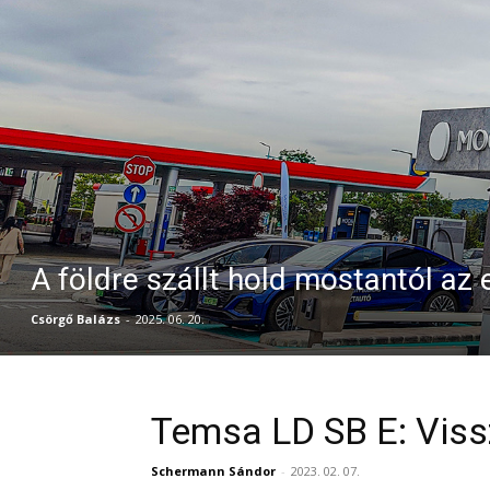
A földre szállt hold mostantól az
Csörgő Balázs
-
2025. 06. 20.
Temsa LD SB E: Vissz
Schermann Sándor
-
2023. 02. 07.