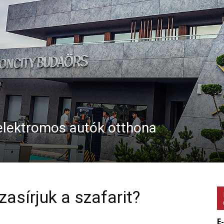
 elektromos autók otthona
asírjuk a szafarit?
E