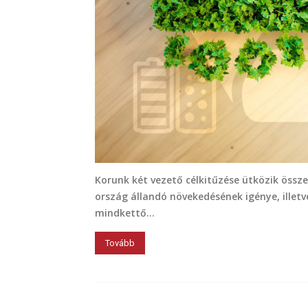
Korunk két vezető célkitűzése ütközik össz
ország állandó növekedésének igénye, illet
mindkettő...
Tovább