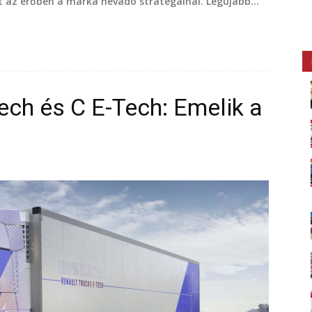
az erőben a márka névadó stratégáinál. Legújabb...
ech és C E-Tech: Emelik a