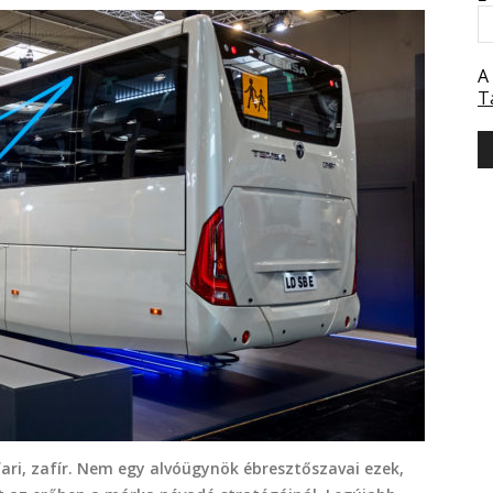
A
T
ari, zafír. Nem egy alvóügynök ébresztőszavai ezek,