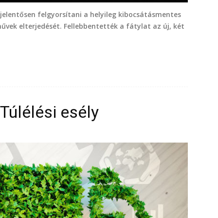
jelentősen felgyorsítani a helyileg kibocsátásmentes
ek elterjedését. Fellebbentették a fátylat az új, két
Túlélési esély