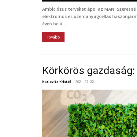
Ambiciózus terveket ápol az MAN! Szeretné 
elektromos és üzemanyagcellás haszonjárműv
éven belül...
Tovább
Körkörös gazdaság: 
Karlovitz Kristóf
-
2021. 09. 22.