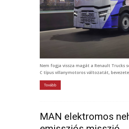
Nem fogja vissza magát a Renault Trucks s
C típus villanymotoros változatát, bevezete
Tovább
MAN elektromos neh
emissziós misszió