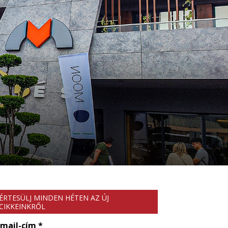
ÉRTESÜLJ MINDEN HÉTEN AZ ÚJ
CIKKEINKRŐL
-mail-cím
*