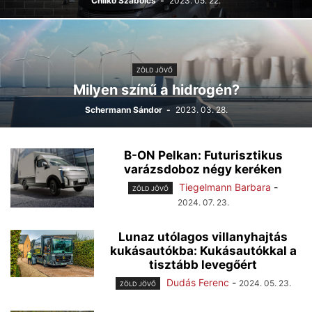
Chilkó Szabolcs
-
2023. 05. 22.
ZÖLD JÖVŐ
Milyen színű a hidrogén?
Schermann Sándor
-
2023. 03. 28.
B-ON Pelkan: Futurisztikus
varázsdoboz négy keréken
Tiegelmann Barbara
-
ZÖLD JÖVŐ
2024. 07. 23.
Lunaz utólagos villanyhajtás
kukásautókba: Kukásautókkal a
tisztább levegőért
Dudás Ferenc
-
2024. 05. 23.
ZÖLD JÖVŐ