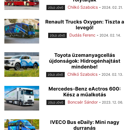
Chilkó Szabolcs
-
2024. 02. 21.
ZÖLD JÖVŐ
Renault Trucks Oxygen: Tiszta a
levegő!
Dudás Ferenc
-
2024. 02. 14.
ZÖLD JÖVŐ
Toyota üzemanyagcellás
újdonságok: Hidrogénhajtást
mindenbe!
Chilkó Szabolcs
-
2024. 02. 13.
ZÖLD JÖVŐ
Mercedes-Benz eActros 600:
Kész a műalkotás
Boncsér Sándor
-
2023. 12. 06.
ZÖLD JÖVŐ
IVECO Bus eDaily: Mini nagy
durranás