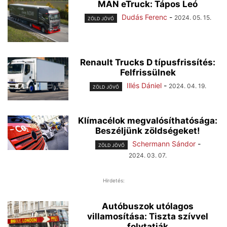
MAN eTruck: Tápos Leó
Dudás Ferenc
-
2024. 05. 15.
ZÖLD JÖVŐ
Renault Trucks D típusfrissítés:
Felfrissülnek
Illés Dániel
-
2024. 04. 19.
ZÖLD JÖVŐ
Klímacélok megvalósíthatósága:
Beszéljünk zöldségeket!
Schermann Sándor
-
ZÖLD JÖVŐ
2024. 03. 07.
Hirdetés:
Autóbuszok utólagos
villamosítása: Tiszta szívvel
folytatják