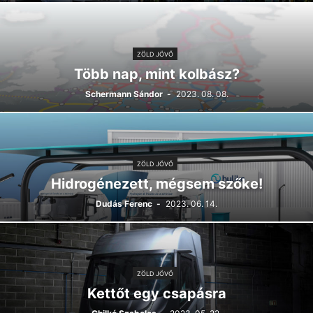
ZÖLD JÖVŐ
Több nap, mint kolbász?
Schermann Sándor
-
2023. 08. 08.
ZÖLD JÖVŐ
Hidrogénezett, mégsem szőke!
Dudás Ferenc
-
2023. 06. 14.
ZÖLD JÖVŐ
Kettőt egy csapásra