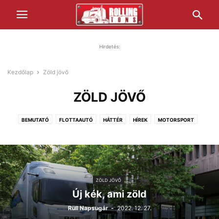
Hirdetés:
Kezdőlap
Zöld jövő
ZÖLD JÖVŐ
BEMUTATÓ
FLOTTAAUTÓ
HÁTTÉR
HÍREK
MOTORSPORT
PIHENŐIDŐ
TECHNIKA
TESZT
TÖRTÉNELEM
ZÖLD JÖVŐ
ZÖLD JÖVŐ
Új kék, ami zöld
Rüll Napsugár
-
2022. 12. 27.