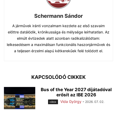
Schermann Sándor
A járművek iránti vonzalmam kezdete az első szavaim
előttre datálódik, krónikussága és mélysége leírhatatlan. Az
elmúlt évtizedek alatt azonban radikalizálódtam:
lelkesedésem a maximálisan funkcionális haszonjárművek és
a teljesen érzelmi alapú kétkerekűek felé tolódott el.
KAPCSOLÓDÓ CIKKEK
Bus of the Year 2027 díjátadóval
erősít az IBE 2026
Vida György
-
2026. 07. 02.
HÍREK