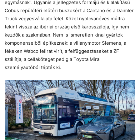
egymásnak”. Ugyanis a jellegzetes formájú és kialakítású
Cobus repülőtéri előtéri buszokért a Caetano és a Daimler
Truck vegyesvállalata felel. Közel nyolcvanéves múltra
tekint vissza az ibériai ország első karosszálója, így nem
kezdők a szakmában. Nem is ismeretlen kínai gyártók
komponenseiből építkeznek: a villanymotor Siemens, a
fékeken Wabco felirat virít, a felfüggesztéseket a ZF
szállítja, a cellaköteget pedig a Toyota Mirai
személyautóból tépték ki.