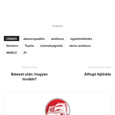
Hirdetés:
CÍMKÉK
alacsonypadlós
autóbusz
együttműködés
Siemens
Toyota
üzemanyagcella
városi autóbusz
WABCO
ZF
Előző cikk
Következő cikk
Baleset után: hogyan
Átfogó fejlődés
tovább?