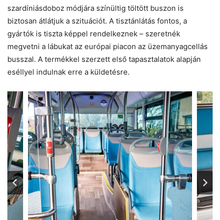
szardíniásdoboz módjára színültig töltött buszon is
biztosan átlátjuk a szituációt. A tisztánlátás fontos, a
gyártók is tiszta képpel rendelkeznek – szeretnék
megvetni a lábukat az európai piacon az üzemanyagcellás
busszal. A termékkel szerzett első tapasztalatok alapján
eséllyel indulnak erre a küldetésre.