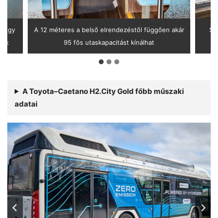
– egy
A 12 méteres a belső elrendezéstől függően akár
Szi
nak
95 fős utaskapacitást kínálhat
A Toyota–Caetano H2.City Gold főbb műszaki
adatai