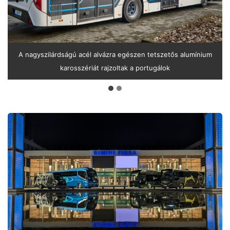
A nagyszilárdságú acél alvázra egészen tetszetős alumínium
karosszériát rajzoltak a portugálok
IBE
Intermobility
Future
Ways
2026:
Bus
of
the
Year
2027