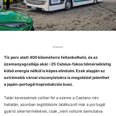
Hirdetés:
Tíz perc alatt 400 kilométerre feltankolható, és az
üzemanyagcellája akár –25 Celsius-fokos hőmérsékletig
külső energia nélkül is képes elindulni. Ezek alapján az
extrémebb városi viszonylatokra is megoldást jelenthet
a japán–portugál koprodukciós busz.
Talán keveseknek csillan fel a szeme a Caetano név
hallatán, azonban legtöbbünk találkozott már a portugál
gyártó sikertermékével, csak „nem voltunk bemutatva