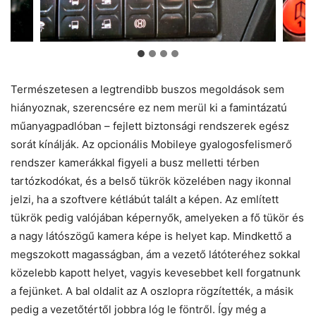
Természetesen a legtrendibb buszos megoldások sem
hiányoznak, szerencsére ez nem merül ki a famintázatú
műanyagpadlóban – fejlett biztonsági rendszerek egész
sorát kínálják. Az opcionális Mobileye gyalogosfelismerő
rendszer kamerákkal figyeli a busz melletti térben
tartózkodókat, és a belső tükrök közelében nagy ikonnal
jelzi, ha a szoftvere kétlábút talált a képen. Az említett
tükrök pedig valójában képernyők, amelyeken a fő tükör és
a nagy látószögű kamera képe is helyet kap. Mindkettő a
megszokott magasságban, ám a vezető látóteréhez sokkal
közelebb kapott helyet, vagyis kevesebbet kell forgatnunk
a fejünket. A bal oldalit az A oszlopra rögzítették, a másik
pedig a vezetőtértől jobbra lóg le föntről. Így még a