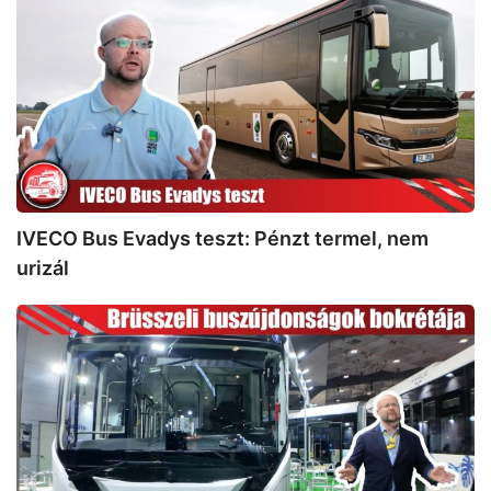
Evadys
teszt:
Pénzt
termel,
nem
urizál
IVECO Bus Evadys teszt: Pénzt termel, nem
urizál
Busworld
Europe
kiállítás:
Hogyan
lesz
instant
tésztából