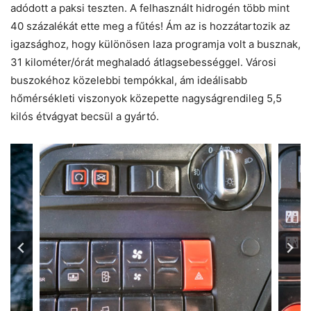
adódott a paksi teszten. A felhasznált hidrogén több mint
40 százalékát ette meg a fűtés! Ám az is hozzátartozik az
igazsághoz, hogy különösen laza programja volt a busznak,
31 kilométer/órát meghaladó átlagsebességgel. Városi
buszokéhoz közelebbi tempókkal, ám ideálisabb
hőmérsékleti viszonyok közepette nagyságrendileg 5,5
kilós étvágyat becsül a gyártó.