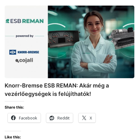
Knorr-
Bremse
ESB
REMAN:
Akár
még
a
vezérlőegységek
is
felújíthatók!
Knorr-Bremse ESB REMAN: Akár még a
vezérlőegységek is felújíthatók!
Share this:
Facebook
Reddit
X
Like this: