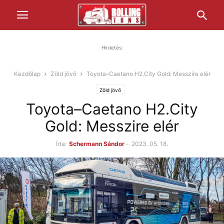
Hirdetés:
Kezdőlap
Zöld jövő
Toyota–Caetano H2.City Gold: Messzire elér
Zöld jövő
Toyota–Caetano H2.City
Gold: Messzire elér
Írta:
Schermann Sándor
-
2023. 05. 18.