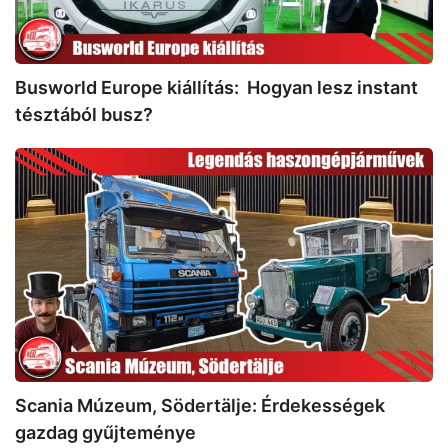
busz?
Busworld Europe kiállítás: Hogyan lesz instant
tésztából busz?
Scania
Múzeum,
Södertälje:
Érdekességek
gazdag
gyűjteménye
Scania Múzeum, Södertälje: Érdekességek
gazdag gyűjteménye