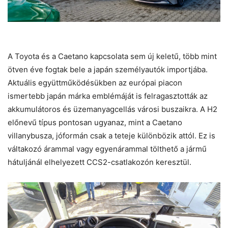
A Toyota és a Caetano kapcsolata sem új keletű, több mint
ötven éve fogtak bele a japán személyautók importjába.
Aktuális együttműködésükben az európai piacon
ismertebb japán márka emblémáját is felragasztották az
akkumulátoros és üzemanyagcellás városi buszaikra. A H2
előnevű típus pontosan ugyanaz, mint a Caetano
villanybusza, jóformán csak a teteje különbözik attól. Ez is
váltakozó árammal vagy egyenárammal tölthető a jármű
hátuljánál elhelyezett CCS2-csatlakozón keresztül.