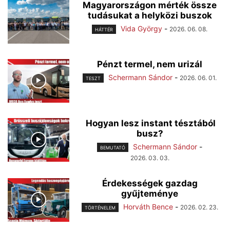
Magyarországon mérték össze
tudásukat a helyközi buszok
Vida György
-
2026. 06. 08.
HÁTTÉR
Pénzt termel, nem urizál
Schermann Sándor
-
2026. 06. 01.
TESZT
Hogyan lesz instant tésztából
busz?
Schermann Sándor
-
BEMUTATÓ
2026. 03. 03.
Érdekességek gazdag
gyűjteménye
Horváth Bence
-
2026. 02. 23.
TÖRTÉNELEM