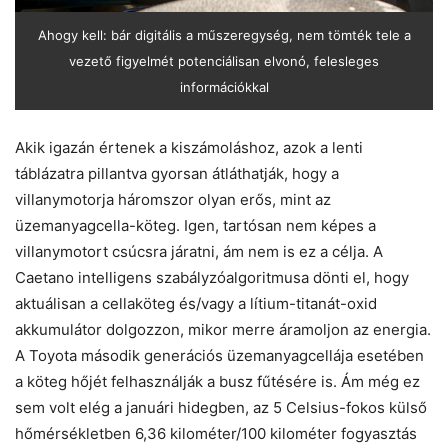
Ahogy kell: bár digitális a műszeregység, nem tömték tele a
vezető figyelmét potenciálisan elvonó, felesleges
információkkal
Akik igazán értenek a kiszámoláshoz, azok a lenti
táblázatra pillantva gyorsan átláthatják, hogy a
villanymotorja háromszor olyan erős, mint az
üzemanyagcella-köteg. Igen, tartósan nem képes a
villanymotort csúcsra járatni, ám nem is ez a célja. A
Caetano intelligens szabályzóalgoritmusa dönti el, hogy
aktuálisan a cellaköteg és/vagy a lítium-titanát-oxid
akkumulátor dolgozzon, mikor merre áramoljon az energia.
A Toyota második generációs üzemanyagcellája esetében
a köteg hőjét felhasználják a busz fűtésére is. Ám még ez
sem volt elég a januári hidegben, az 5 Celsius-fokos külső
hőmérsékletben 6,36 kilométer/100 kilométer fogyasztás