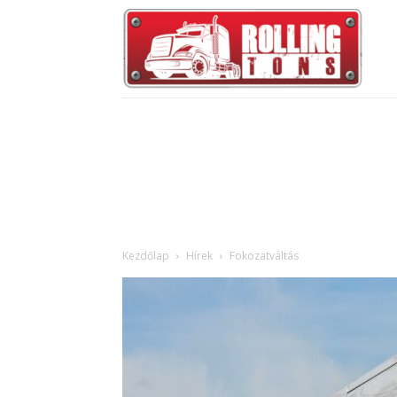
Kezdőlap
Hírek
Fokozatváltás