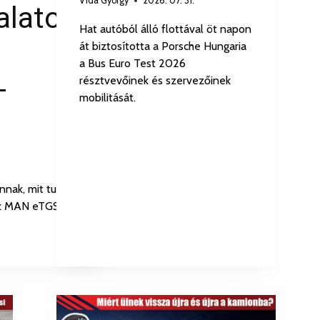
Vida György
2026. 07. 31.
alatok:
Hat autóból álló flottával öt napon
át biztosította a Porsche Hungaria
a Bus Euro Test 2026
-
résztvevőinek és szervezőinek
mobilitását.
nnak, mit tudnak
az MAN eTGS és