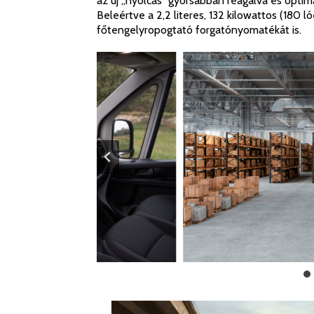
az új „nyolcas” gyorsabban reagálva és opti
Beleértve a 2,2 literes, 132 kilowattos (18
főtengelyropogtató forgatónyomatékát is.