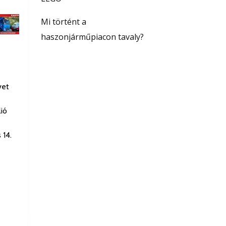
Mi történt a
haszonjárműpiacon tavaly?
vet
ió
 14.