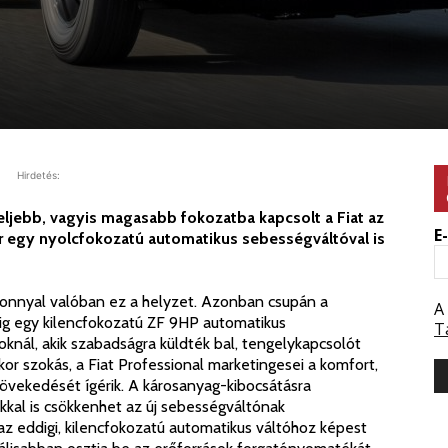
Hirdetés:
ljebb, vagyis magasabb fokozatba kapcsolt a Fiat az
E
r egy nyolcfokozatú automatikus sebességváltóval is
onnyal valóban ez a helyzet. Azonban csupán a
A
dig egy kilencfokozatú ZF 9HP automatikus
T
oknál, akik szabadságra küldték bal, tengelykapcsolót
or szokás, a Fiat Professional marketingesei a komfort,
övekedését ígérik. A károsanyag-kibocsátásra
ékkal is csökkenhet az új sebességváltónak
 az eddigi, kilencfokozatú automatikus váltóhoz képest