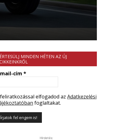
ÉRTESÜLJ MINDEN HÉTEN AZ ÚJ
CIKKEINKRŐL
-mail-cím
*
 feliratkozással elfogadod az
Adatkezelési
ájékoztatóban
foglaltakat.
Hirdetés: