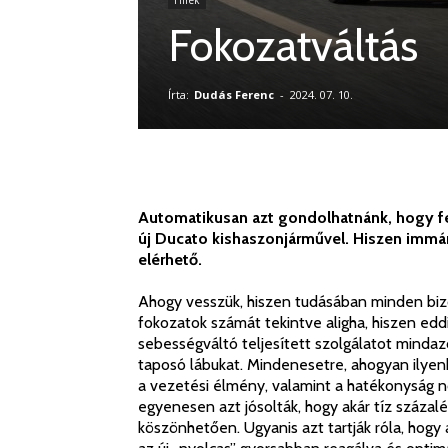
Hírek
Fokozatváltás
Írta:
Dudás Ferenc
-
2024. 07. 10.
Automatikusan azt gondolhatnánk, hogy fe
új Ducato kishaszonjárművel. Hiszen immá
elérhető.
Ahogy vesszük, hiszen tudásában minden biz
fokozatok számát tekintve aligha, hiszen ed
sebességváltó teljesített szolgálatot mindaz
taposó lábukat. Mindenesetre, ahogyan ilyenk
a vezetési élmény, valamint a hatékonyság n
egyenesen azt jósolták, hogy akár tíz százal
köszönhetően. Ugyanis azt tartják róla, hogy