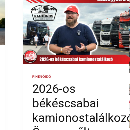
PIHENŐIDŐ
2026-os
békéscsabai
kamionostalálkoz