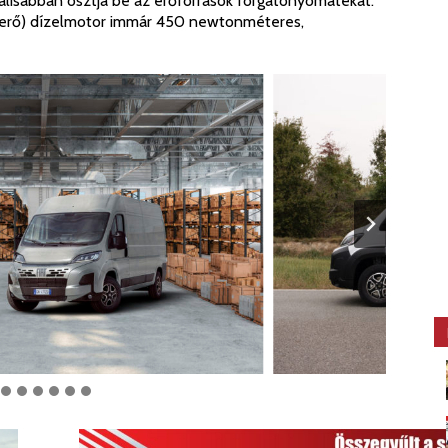
málisabban osztja be az erőforrások forgatónyomatékát.
0 lóerő) dízelmotor immár 450 newtonméteres,