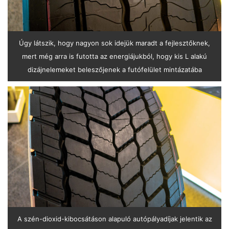
Úgy látszik, hogy nagyon sok idejük maradt a fejlesztőknek,
mert még arra is futotta az energiájukból, hogy kis L alakú
dizájnelemeket beleszőjenek a futófelület mintázatába
A szén-dioxid-kibocsátáson alapuló autópályadíjak jelentik az