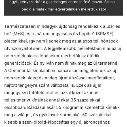
egyik kényszerítőt a gazdaságos abroncs felé mozdulásban –
pedig a matek már egyértelműen mellettük szól
Természetesen mindegyik újdonság rendelkezik a „sár és
hó” (M+S) és a „három hegycsúcs és hópihe” (3PMSF)
plecsnikkel, így nem ijednek meg az átlagos téli hónapok
útviszonyaitól sem. A legjellemzőbb méretekben már az új
nemzedék piacra lépésekor elérhetők az ötödik
generációsok. És nyilván nem állnak meg az új terméknél!
A Continental kínálatában hamarosan megjelennek az új
nemzedék hideg és meleg újrafutózással megfiatalított,
hajtott tengelyre szánt változatai is. Ezek az újjal
megegyező futófelületet és azzal közel azonos
teljesítményt kínálnak annál akár 35 százalékkal
olcsóbban. Ráadásul akár 55 kilogramm szeméttől kímélik
meg a világot, és gyártásuk során akár 50 százalékkal
kisebb a szén-dioxid-kibocsátás egy új abroncséhoz