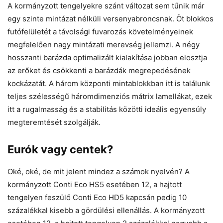
A kormányzott tengelyekre szánt változat sem tűnik már
egy szinte mintázat nélküli versenyabroncsnak. Öt blokkos
futófelületét a távolsági fuvarozás követelményeinek
megfelelően nagy mintázati merevség jellemzi. A négy
hosszanti barázda optimalizált kialakítása jobban elosztja
az erőket és csökkenti a barázdák megrepedésének
kockázatát. A három központi mintablokkban itt is találunk
teljes szélességű háromdimenziós mátrix lamellákat, ezek
itt a rugalmasság és a stabilitás közötti ideális egyensúly
megteremtését szolgálják.
Eurók vagy centek?
Oké, oké, de mit jelent mindez a számok nyelvén? A
kormányzott Conti Eco HS5 esetében 12, a hajtott
tengelyen feszülő Conti Eco HD5 kapcsán pedig 10
százalékkal kisebb a gördülési ellenállás. A kormányzott