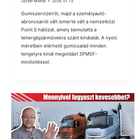
József Molnár
2026. 01. 13.
Gumiszervizeiről, majd a személyautó-
abroncsairól vált ismerté vált a nemzetközi
Point S hálózat, amely bemutatta a
tehergépjárművekre szánt kínálatát. A nyolc
méretben elérhető gumicsalád minden
tengelyre kínál megoldást 3PMSF-
minősítéssel.