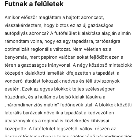
Futnak a felületek
Amikor először megláttam a hajtott abroncsot,
visszakérdeztem, hogy biztos ez az új gazdaságos
autópályás abroncs? A futófelület kialakítása alapján simán
rámondtam volna, hogy ez egy tapadásra, tartósságra
optimalizált regionális változat. Nem véletlen ez a
benyomás, mert papíron valóban sokat fejlődött ezen a
téren a gazdaságos irányvonal. A négy középső mintablokk
közepén kialakított lamellák kifejezetten a tapadást, a
vonóerő-átadást fokozzák nedves és téli útviszonyok
esetén. Ezek az egyes blokkok teljes szélességben
húzódnak, és a hullámos belső kialakításukra a
„háromdimenziós mátrix” fedőnevük utal. A blokkok közötti
laterális barázdák növelik a tapadást a kedvezőtlen
útviszonyok és a regionális közlekedés kihívásai
közepette. A futófelület legszélső, vállövi részén az
összekötőelemekben is teljes szélességű háromdimenziós