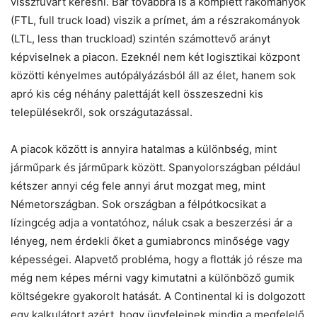
visszfuvart keresni. Bár továbbra is a komplett rakományok
(FTL, full truck load) viszik a prímet, ám a részrakományok
(LTL, less than truckload) szintén számottevő arányt
képviselnek a piacon. Ezeknél nem két logisztikai központ
közötti kényelmes autópályázásból áll az élet, hanem sok
apró kis cég néhány palettáját kell összeszedni kis
településekről, sok országutazással.
A piacok között is annyira hatalmas a különbség, mint
járműpark és járműpark között. Spanyolországban például
kétszer annyi cég fele annyi árut mozgat meg, mint
Németországban. Sok országban a félpótkocsikat a
lízingcég adja a vontatóhoz, náluk csak a beszerzési ár a
lényeg, nem érdekli őket a gumiabroncs minősége vagy
képességei. Alapvető probléma, hogy a flották jó része ma
még nem képes mérni vagy kimutatni a különböző gumik
költségekre gyakorolt hatását. A Continental ki is dolgozott
egy kalkulátort azért, hogy ügyfeleinek mindig a megfelelő