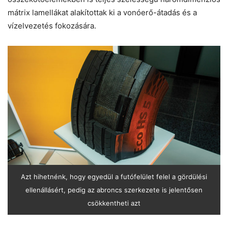
mátrix lamellákat alakítottak ki a vonóerő-átadás és a
vízelvezetés fokozására.
Azt hihetnénk, hogy egyedül a futófelület felel a gördülési
ellenállásért, pedig az abroncs szerkezete is jelentősen
csökkentheti azt