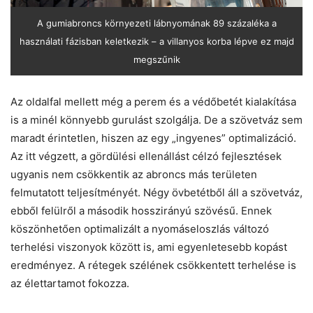
A gumiabroncs környezeti lábnyomának 89 százaléka a
használati fázisban keletkezik – a villanyos korba lépve ez majd
megszűnik
Az oldalfal mellett még a perem és a védőbetét kialakítása
is a minél könnyebb gurulást szolgálja. De a szövetváz sem
maradt érintetlen, hiszen az egy „ingyenes” optimalizáció.
Az itt végzett, a gördülési ellenállást célzó fejlesztések
ugyanis nem csökkentik az abroncs más területen
felmutatott teljesítményét. Négy övbetétből áll a szövetváz,
ebből felülről a második hosszirányú szövésű. Ennek
köszönhetően optimalizált a nyomáseloszlás változó
terhelési viszonyok között is, ami egyenletesebb kopást
eredményez. A rétegek szélének csökkentett terhelése is
az élettartamot fokozza.