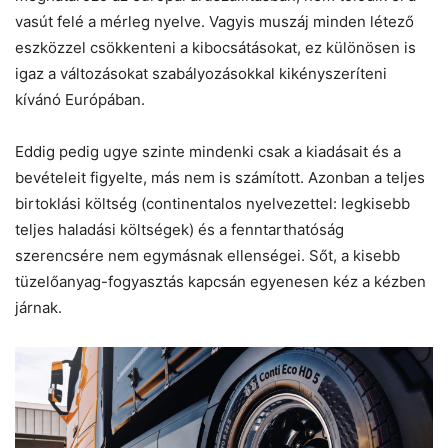
vasút felé a mérleg nyelve. Vagyis muszáj minden létező
eszközzel csökkenteni a kibocsátásokat, ez különösen is
igaz a változásokat szabályozásokkal kikényszeríteni
kívánó Európában.
Eddig pedig ugye szinte mindenki csak a kiadásait és a
bevételeit figyelte, más nem is számított. Azonban a teljes
birtoklási költség (continentalos nyelvezettel: legkisebb
teljes haladási költségek) és a fenntarthatóság
szerencsére nem egymásnak ellenségei. Sőt, a kisebb
tüzelőanyag-fogyasztás kapcsán egyenesen kéz a kézben
járnak.