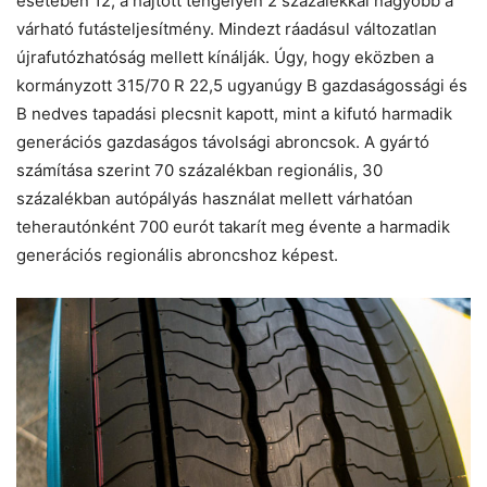
esetében 12, a hajtott tengelyen 2 százalékkal nagyobb a
várható futásteljesítmény. Mindezt ráadásul változatlan
újrafutózhatóság mellett kínálják. Úgy, hogy eközben a
kormányzott 315/70 R 22,5 ugyanúgy B gazdaságossági és
B nedves tapadási plecsnit kapott, mint a kifutó harmadik
generációs gazdaságos távolsági abroncsok. A gyártó
számítása szerint 70 százalékban regionális, 30
százalékban autópályás használat mellett várhatóan
teherautónként 700 eurót takarít meg évente a harmadik
generációs regionális abroncshoz képest.