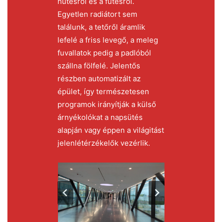
hűtésről és a fűtésről.
Egyetlen radiátort sem
találunk, a tetőről áramlik
lefelé a friss levegő, a meleg
fuvallatok pedig a padlóból
szállna fölfelé. Jelentős
részben automatizált az
épület, így természetesen
programok irányítják a külső
árnyékolókat a napsütés
alapján vagy éppen a világitást
jelenlétérzékelők vezérlik.