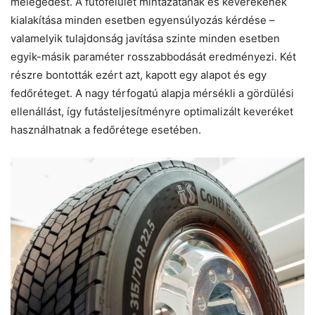
melegedést. A futófelület mintázatának és keverékének
kialakítása minden esetben egyensúlyozás kérdése –
valamelyik tulajdonság javítása szinte minden esetben
egyik-másik paraméter rosszabbodását eredményezi. Két
részre bontották ezért azt, kapott egy alapot és egy
fedőréteget. A nagy térfogatú alapja mérsékli a gördülési
ellenállást, így futásteljesítményre optimalizált keveréket
használhatnak a fedőrétege esetében.