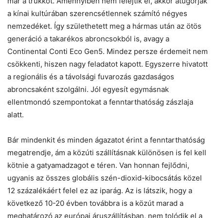
már a trükköt. Amennyiben nem felejtik el, akkor átugorják
a kínai kultúrában szerencsétlennek számító négyes
nemzedéket. Így születhetett meg a hármas után az ötös
generáció a takarékos abroncsokból is, avagy a
Continental Conti Eco Gen5. Mindez persze érdemeit nem
csökkenti, hiszen nagy feladatot kapott. Egyszerre hivatott
a regionális és a távolsági fuvarozás gazdaságos
abroncsaként szolgálni. Jól egyesít egymásnak
ellentmondó szempontokat a fenntarthatóság zászlaja
alatt.
Bár mindenkit és minden ágazatot érint a fenntarthatóság
megatrendje, ám a közúti szállításnak különösen is fel kell
kötnie a gatyamadzagot e téren. Van honnan fejlődni,
ugyanis az összes globális szén-dioxid-kibocsátás közel
12 százalékáért felel ez az iparág. Az is látszik, hogy a
következő 10-20 évben továbbra is a közút marad a
meghatározó az európai áruszállításban, nem tolódik el a