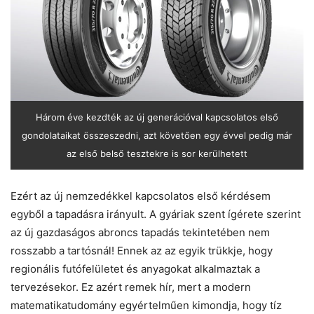
Három éve kezdték az új generációval kapcsolatos első
gondolataikat összeszedni, azt követően egy évvel pedig már
az első belső tesztekre is sor kerülhetett
Ezért az új nemzedékkel kapcsolatos első kérdésem
egyből a tapadásra irányult. A gyáriak szent ígérete szerint
az új gazdaságos abroncs tapadás tekintetében nem
rosszabb a tartósnál! Ennek az az egyik trükkje, hogy
regionális futófelületet és anyagokat alkalmaztak a
tervezésekor. Ez azért remek hír, mert a modern
matematikatudomány egyértelműen kimondja, hogy tíz