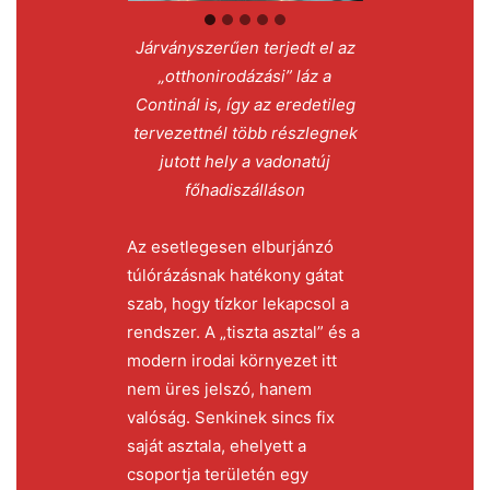
Járványszerűen terjedt el az
„otthonirodázási” láz a
Continál is, így az eredetileg
tervezettnél több részlegnek
jutott hely a vadonatúj
főhadiszálláson
Az esetlegesen elburjánzó
túlórázásnak hatékony gátat
szab, hogy tízkor lekapcsol a
rendszer. A „tiszta asztal” és a
modern irodai környezet itt
nem üres jelszó, hanem
valóság. Senkinek sincs fix
saját asztala, ehelyett a
csoportja területén egy