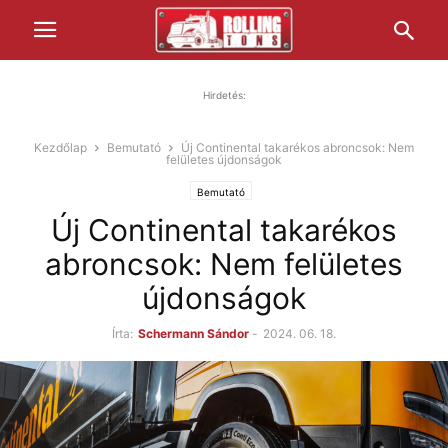
Hirdetés:
Kezdőlap
Bemutató
Új Continental takarékos abroncsok: Nem
felületes újdonságok
Bemutató
Új Continental takarékos
abroncsok: Nem felületes
újdonságok
Írta:
Schermann Sándor
-
2024. 06. 18.