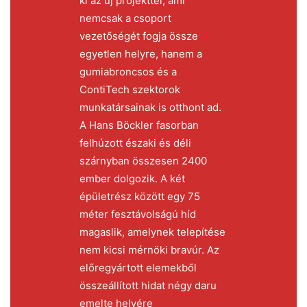
ki az új projekttel, ami
nemcsak a csoport
vezetőségét fogja össze
egyetlen helyre, hanem a
gumiabroncsos és a
ContiTech szektorok
munkatársainak is otthont ad.
A Hans Böckler fasorban
felhúzott északi és déli
szárnyban összesen 2400
ember dolgozik. A két
épületrész között egy 75
méter fesztávolságú híd
magaslik, amelynek telepítése
nem kicsi mérnöki bravúr. Az
előregyártott elemekből
összeállított hidat négy daru
emelte helyére