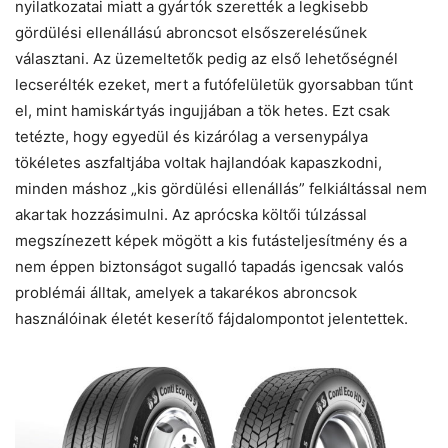
nyilatkozatai miatt a gyártók szerették a legkisebb
gördülési ellenállású abroncsot elsőszerelésűnek
választani. Az üzemeltetők pedig az első lehetőségnél
lecserélték ezeket, mert a futófelületük gyorsabban tűnt
el, mint hamiskártyás ingujjában a tök hetes. Ezt csak
tetézte, hogy egyedül és kizárólag a versenypálya
tökéletes aszfaltjába voltak hajlandóak kapaszkodni,
minden máshoz „kis gördülési ellenállás” felkiáltással nem
akartak hozzásimulni. Az aprócska költői túlzással
megszínezett képek mögött a kis futásteljesítmény és a
nem éppen biztonságot sugalló tapadás igencsak valós
problémái álltak, amelyek a takarékos abroncsok
használóinak életét keserítő fájdalompontot jelentettek.