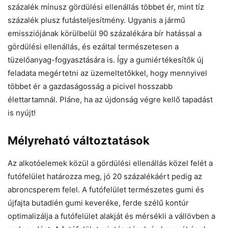
százalék mínusz gördülési ellenállás többet ér, mint tíz
százalék plusz futásteljesítmény. Ugyanis a jármű
emissziójának körülbelül 90 százalékára bír hatással a
gördülési ellenállás, és ezáltal természetesen a
tüzelőanyag-fogyasztására is. Így a gumiértékesítők új
feladata megértetni az üzemeltetőkkel, hogy mennyivel
többet ér a gazdaságosság a picivel hosszabb
élettartamnál. Pláne, ha az újdonság végre kellő tapadást
is nyújt!
Mélyreható változtatások
Az alkotóelemek közül a gördülési ellenállás közel felét a
futófelület határozza meg, jó 20 százalékáért pedig az
abroncsperem felel. A futófelület természetes gumi és
újfajta butadién gumi keveréke, ferde szélű kontúr
optimalizálja a futófelület alakját és mérsékli a vállövben a