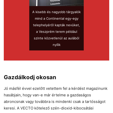
A kisebb és nagyobb tárgyalók
mind a Continental egy-egy
telephelyéről kapták nevüket,
a Veszprém terem például
szinte közvetlenül az aulából
nyílik
Gazdálkodj okosan
Jó másfél évvel ezelőtt vetettem fel a kérdést magazinunk
hasábjain, hogy van-e már értelme a gazdaságos
abroncsnak vagy továbbra is mindenki csak a tartósságot
keresi. A VECTO kötelező szén-dioxid-kibocsátási