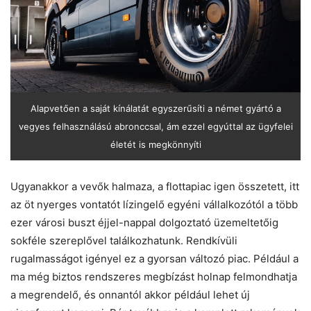
Alapvetően a saját kínálatát egyszerűsíti a német gyártó a
vegyes felhasználású abronccsal, ám ezzel egyúttal az ügyfelei
életét is megkönnyíti
Ugyanakkor a vevők halmaza, a flottapiac igen összetett, itt
az öt nyerges vontatót lízingelő egyéni vállalkozótól a több
ezer városi buszt éjjel-nappal dolgoztató üzemeltetőig
sokféle szereplővel találkozhatunk. Rendkívüli
rugalmasságot igényel ez a gyorsan változó piac. Például a
ma még biztos rendszeres megbízást holnap felmondhatja
a megrendelő, és onnantól akkor például lehet új