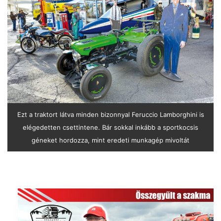
Ezt a traktort látva minden bizonnyal Feruccio Lamborghini is
elégedetten csettintene. Bár sokkal inkább a sportkocsis
géneket hordozza, mint eredeti munkagép mivoltát