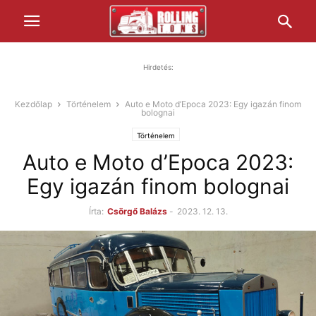
Hirdetés:
Kezdőlap
Történelem
Auto e Moto d’Epoca 2023: Egy igazán finom
bolognai
Történelem
Auto e Moto d’Epoca 2023:
Egy igazán finom bolognai
Írta:
Csörgő Balázs
-
2023. 12. 13.