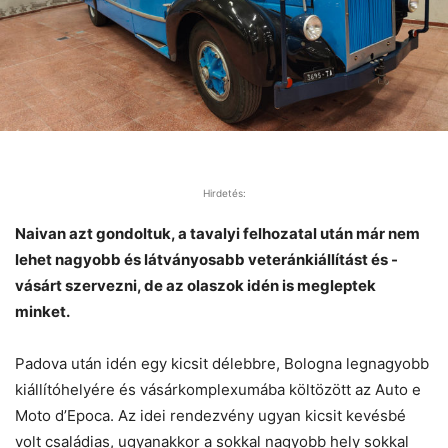
Hirdetés:
Naivan azt gondoltuk, a tavalyi felhozatal után már nem
lehet nagyobb és látványosabb veteránkiállítást és -
vásárt szervezni, de az olaszok idén is megleptek
minket.
Padova után idén egy kicsit délebbre, Bologna legnagyobb
kiállítóhelyére és vásárkomplexumába költözött az Auto e
Moto d’Epoca. Az idei rendezvény ugyan kicsit kevésbé
volt családias, ugyanakkor a sokkal nagyobb hely sokkal