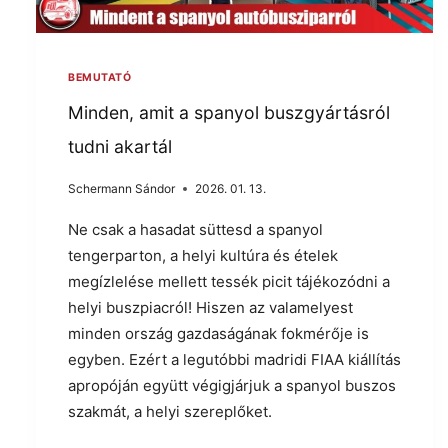
BEMUTATÓ
Minden, amit a spanyol buszgyártásról
tudni akartál
Schermann Sándor
2026. 01. 13.
Ne csak a hasadat süttesd a spanyol
tengerparton, a helyi kultúra és ételek
megízlelése mellett tessék picit tájékozódni a
helyi buszpiacról! Hiszen az valamelyest
minden ország gazdaságának fokmérője is
egyben. Ezért a legutóbbi madridi FIAA kiállítás
apropóján együtt végigjárjuk a spanyol buszos
szakmát, a helyi szereplőket.