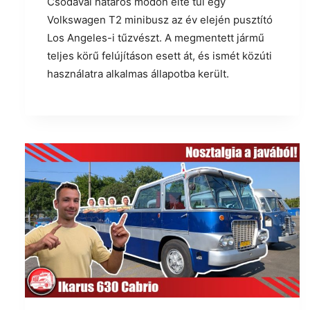
Csodával határos módon élte túl egy
Volkswagen T2 minibusz az év elején pusztító
Los Angeles-i tűzvészt. A megmentett jármű
teljes körű felújításon esett át, és ismét közúti
használatra alkalmas állapotba került.