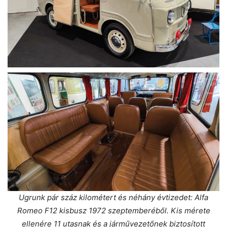
Ugrunk pár száz kilométert és néhány évtizedet: Alfa
Romeo F12 kisbusz 1972 szeptemberéből. Kis mérete
ellenére 11 utasnak és a járművezetőnek biztosított