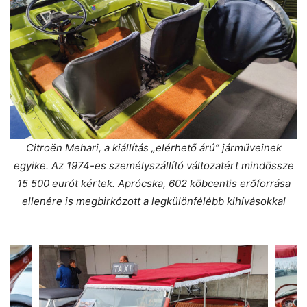
Citroën Mehari, a kiállítás „elérhető árú” járműveinek
egyike. Az 1974-es személyszállító változatért mindössze
15 500 eurót kértek. Aprócska, 602 köbcentis erőforrása
ellenére is megbirkózott a legkülönfélébb kihívásokkal