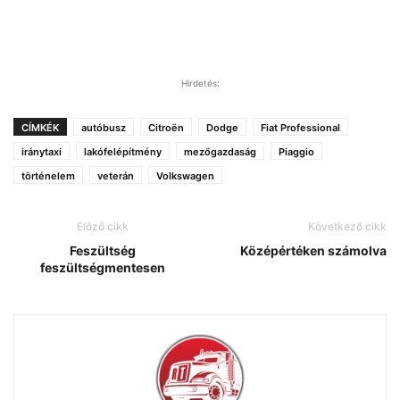
Hirdetés:
CÍMKÉK
autóbusz
Citroën
Dodge
Fiat Professional
iránytaxi
lakófelépítmény
mezőgazdaság
Piaggio
történelem
veterán
Volkswagen
Előző cikk
Következő cikk
Feszültség
Középértéken számolva
feszültségmentesen