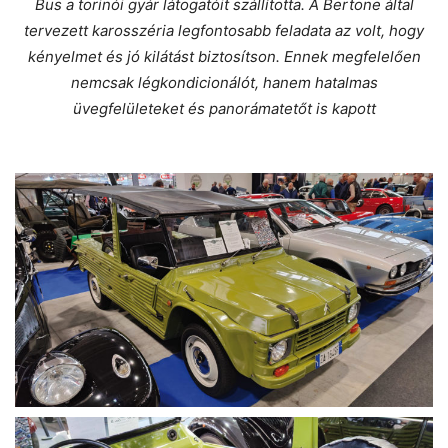
Bus a torinói gyár látogatóit szállította. A Bertone által
tervezett karosszéria legfontosabb feladata az volt, hogy
kényelmet és jó kilátást biztosítson. Ennek megfelelően
nemcsak légkondicionálót, hanem hatalmas
üvegfelületeket és panorámatetőt is kapott