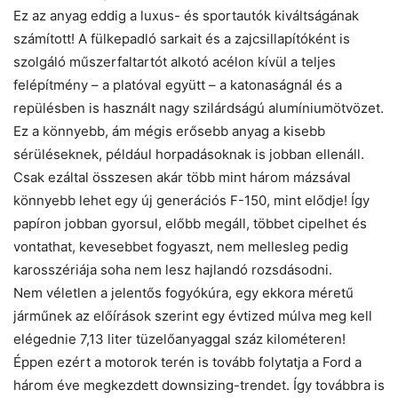
Ez az anyag eddig a luxus- és sportautók kiváltságának
számított! A fülkepadló sarkait és a zajcsillapítóként is
szolgáló műszerfaltartót alkotó acélon kívül a teljes
felépítmény – a platóval együtt – a katonaságnál és a
repülésben is használt nagy szilárdságú alumíniumötvözet.
Ez a könnyebb, ám mégis erősebb anyag a kisebb
sérüléseknek, például horpadásoknak is jobban ellenáll.
Csak ezáltal összesen akár több mint három mázsával
könnyebb lehet egy új generációs F-150, mint elődje! Így
papíron jobban gyorsul, előbb megáll, többet cipelhet és
vontathat, kevesebbet fogyaszt, nem mellesleg pedig
karosszériája soha nem lesz hajlandó rozsdásodni.
Nem véletlen a jelentős fogyókúra, egy ekkora méretű
járműnek az előírások szerint egy évtized múlva meg kell
elégednie 7,13 liter tüzelőanyaggal száz kilométeren!
Éppen ezért a motorok terén is tovább folytatja a Ford a
három éve megkezdett downsizing-trendet. Így továbbra is