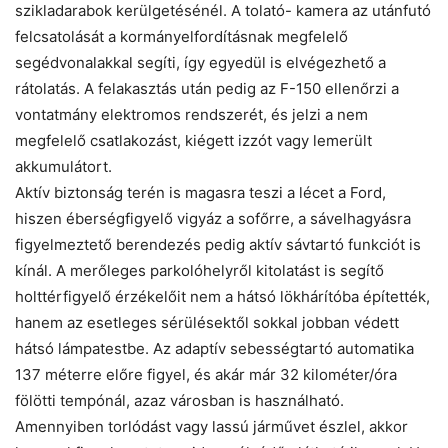
szikladarabok kerülgetésénél. A tolató- kamera az utánfutó
felcsatolását a kormányelfordításnak megfelelő
segédvonalakkal segíti, így egyedül is elvégezhető a
rátolatás. A felakasztás után pedig az F-150 ellenőrzi a
vontatmány elektromos rendszerét, és jelzi a nem
megfelelő csatlakozást, kiégett izzót vagy lemerült
akkumulátort.
Aktív biztonság terén is magasra teszi a lécet a Ford,
hiszen éberségfigyelő vigyáz a sofőrre, a sávelhagyásra
figyelmeztető berendezés pedig aktív sávtartó funkciót is
kínál. A merőleges parkolóhelyről kitolatást is segítő
holttérfigyelő érzékelőit nem a hátsó lökhárítóba építették,
hanem az esetleges sérülésektől sokkal jobban védett
hátsó lámpatestbe. Az adaptív sebességtartó automatika
137 méterre előre figyel, és akár már 32 kilométer/óra
fölötti tempónál, azaz városban is használható.
Amennyiben torlódást vagy lassú járművet észlel, akkor