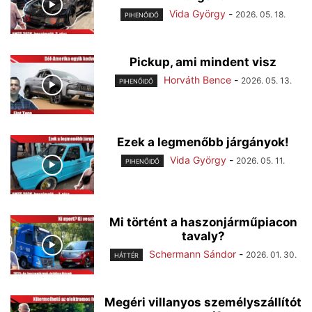
Vida György
-
2026. 05. 18.
PIHENŐIDŐ
Pickup, ami mindent visz
Horváth Bence
-
2026. 05. 13.
PIHENŐIDŐ
Ezek a legmenőbb járgányok!
Vida György
-
2026. 05. 11.
PIHENŐIDŐ
Mi történt a haszonjárműpiacon
tavaly?
Schermann Sándor
-
2026. 01. 30.
HÁTTÉR
Megéri villanyos személyszállítót