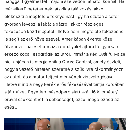
hanggal figyelmeztet, majd a szélvédőn látható ikonnal. Ha
már elkerülhetetlennek látszik a találkozás, akkor
előkészíti a megfelelő féknyomást, így ha ezután a sofőr
gyorsan leveszi a lábát a gázról, akkor részleges
fékezésbe kezd magától, illetve nem megfelelő fékezésnél
is segít az erő növelésével. Amerikában évente közel
ötvenezer balesetben az autópályalehajtóra túl gyorsan
érkező kocsi lesodródik az útról. Immár a Kék Ovál full-size
pickupjában is megjelenik a Curve Control, amely észleli,
hogy a vezető hirtelen szeretné a szűk ívre rákormányozni
az autót, és a motor teljesítményének visszafogásával,
illetve mind a négy kerék erős fékezésével tartja kordában
a járművet. Egyetlen másodperc alatt akár 16 kilométer/
órával csökkentheti a sebességet, ezzel megelőzheti az
esést.