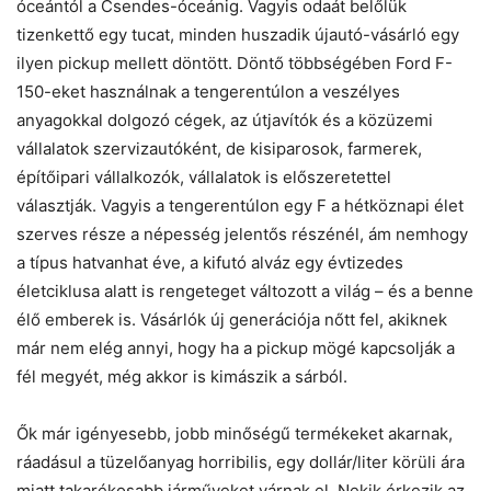
óceántól a Csendes-óceánig. Vagyis odaát belőlük
tizenkettő egy tucat, minden huszadik újautó-vásárló egy
ilyen pickup mellett döntött. Döntő többségében Ford F-
150-eket használnak a tengerentúlon a veszélyes
anyagokkal dolgozó cégek, az útjavítók és a közüzemi
vállalatok szervizautóként, de kisiparosok, farmerek,
építőipari vállalkozók, vállalatok is előszeretettel
választják. Vagyis a tengerentúlon egy F a hétköznapi élet
szerves része a népesség jelentős részénél, ám nemhogy
a típus hatvanhat éve, a kifutó alváz egy évtizedes
életciklusa alatt is rengeteget változott a világ – és a benne
élő emberek is. Vásárlók új generációja nőtt fel, akiknek
már nem elég annyi, hogy ha a pickup mögé kapcsolják a
fél megyét, még akkor is kimászik a sárból.
Ők már igényesebb, jobb minőségű termékeket akarnak,
ráadásul a tüzelőanyag horribilis, egy dollár/liter körüli ára
miatt takarékosabb járműveket várnak el. Nekik érkezik az