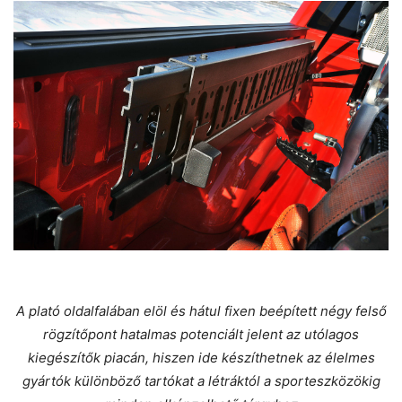
A plató oldalfalában elöl és hátul fixen beépített négy felső
rögzítőpont hatalmas potenciált jelent az utólagos
kiegészítők piacán, hiszen ide készíthetnek az élelmes
gyártók különböző tartókat a létráktól a sporteszközökig