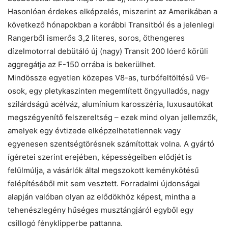
Hasonlóan érdekes elképzelés, miszerint az Amerikában a
következő hónapokban a korábbi Transitból és a jelenlegi
Rangerből ismerős 3,2 literes, soros, öthengeres
dízelmotorral debütáló új (nagy) Transit 200 lóerő körüli
aggregátja az F-150 orrába is bekerülhet.
Mindössze egyetlen közepes V8-as, turbófeltöltésű V6-
osok, egy pletykaszinten megemlített öngyulladós, nagy
szilárdságú acélváz, alumínium karosszéria, luxusautókat
megszégyenítő felszereltség – ezek mind olyan jellemzők,
amelyek egy évtizede elképzelhetetlennek vagy
egyenesen szentségtörésnek számítottak volna. A gyártó
ígéretei szerint erejében, képességeiben elődjét is
felülmúlja, a vásárlók által megszokott keménykötésű
felépítéséből mit sem vesztett. Forradalmi újdonságai
alapján valóban olyan az elődökhöz képest, mintha a
tehenészlegény hűséges musztángjáról egyből egy
csillogó fényklipperbe pattanna.