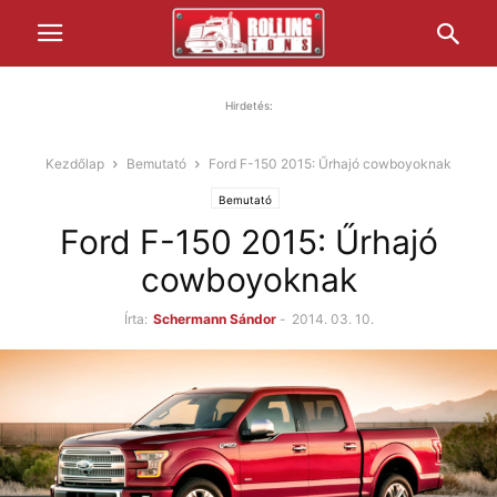
Hirdetés:
Kezdőlap
Bemutató
Ford F-150 2015: Űrhajó cowboyoknak
Bemutató
Ford F-150 2015: Űrhajó
cowboyoknak
Írta:
Schermann Sándor
-
2014. 03. 10.