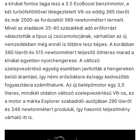
a kínálat fontos tagja lesz a 3.5 EcoBoost benzinmotor, a
két turbófeltöltővel lélegeztetett V6-os eddig 365 lóerőt
és már 2500-as fordulattól 569 newtonmétert termelt.
Mivel az eladások 35-40 százalékát adó erőforrást
választották a típus új csúcsmotorjának, várhatóan az új
nemzedékben még ennél is többre lesz képes. A korábban
360 lóerőt és 515 newtonmétert teljesítő ötliteres marad a
kínálat egyetlen nyolchengerese. A változó
szelepvezérlésű egység esetében javították a hengereken
belüli áramlást, így némi erősödésre és/vagy kedvezőbb
fogyasztásra számíthatunk. Az új belépőmotor egy 3,5
literes, mindkét oldalon változó szelepvezérlésű V6-os, ez
a motor a márka Explorer szabadidő-autójában 290 lóerőt
és 346 newtonmétert produkál, így hasonló teljesítmény
várható itt is.