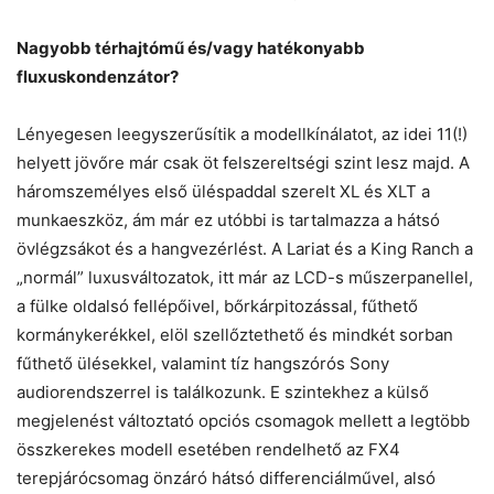
Nagyobb térhajtómű és/vagy hatékonyabb
fluxuskondenzátor?
Lényegesen leegyszerűsítik a modellkínálatot, az idei 11(!)
helyett jövőre már csak öt felszereltségi szint lesz majd. A
háromszemélyes első üléspaddal szerelt XL és XLT a
munkaeszköz, ám már ez utóbbi is tartalmazza a hátsó
övlégzsákot és a hangvezérlést. A Lariat és a King Ranch a
„normál” luxusváltozatok, itt már az LCD-s műszerpanellel,
a fülke oldalsó fellépőivel, bőrkárpitozással, fűthető
kormánykerékkel, elöl szellőztethető és mindkét sorban
fűthető ülésekkel, valamint tíz hangszórós Sony
audiorendszerrel is találkozunk. E szintekhez a külső
megjelenést változtató opciós csomagok mellett a legtöbb
összkerekes modell esetében rendelhető az FX4
terepjárócsomag önzáró hátsó differenciálművel, alsó