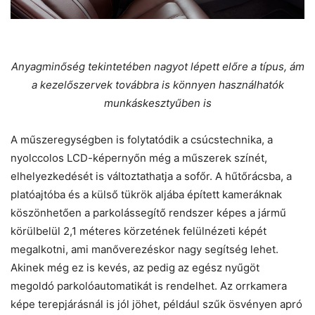
Anyagminőség tekintetében nagyot lépett előre a típus, ám
a kezelőszervek továbbra is könnyen használhatók
munkáskesztyűben is
A műszeregységben is folytatódik a csúcstechnika, a
nyolccolos LCD-képernyőn még a műszerek színét,
elhelyezkedését is változtathatja a sofőr. A hűtőrácsba, a
platóajtóba és a külső tükrök aljába épített kameráknak
köszönhetően a parkolássegítő rendszer képes a jármű
körülbelül 2,1 méteres körzetének felülnézeti képét
megalkotni, ami manőverezéskor nagy segítség lehet.
Akinek még ez is kevés, az pedig az egész nyűgöt
megoldó parkolóautomatikát is rendelhet. Az orrkamera
képe terepjárásnál is jól jöhet, például szűk ösvényen apró