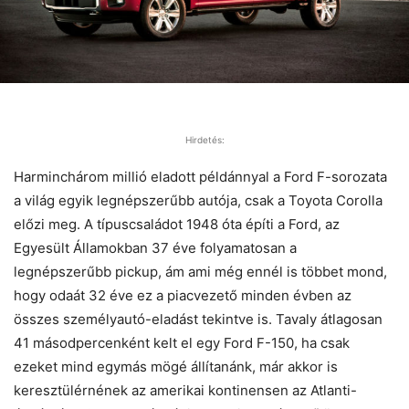
Hirdetés:
Harminchárom millió eladott példánnyal a Ford F-sorozata
a világ egyik legnépszerűbb autója, csak a Toyota Corolla
előzi meg. A típuscsaládot 1948 óta építi a Ford, az
Egyesült Államokban 37 éve folyamatosan a
legnépszerűbb pickup, ám ami még ennél is többet mond,
hogy odaát 32 éve ez a piacvezető minden évben az
összes személyautó-eladást tekintve is. Tavaly átlagosan
41 másodpercenként kelt el egy Ford F-150, ha csak
ezeket mind egymás mögé állítanánk, már akkor is
keresztülérnének az amerikai kontinensen az Atlanti-