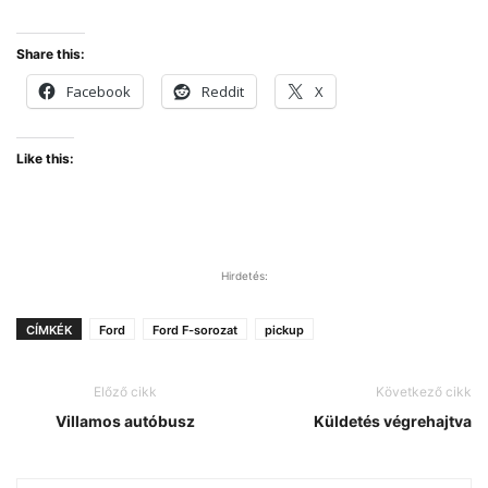
Share this:
Facebook
Reddit
X
Like this:
Hirdetés:
CÍMKÉK
Ford
Ford F-sorozat
pickup
Előző cikk
Következő cikk
Villamos autóbusz
Küldetés végrehajtva