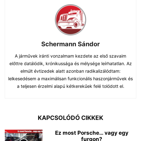
Schermann Sándor
A járművek iránti vonzalmam kezdete az első szavaim
előttre datálódik, krónikussága és mélysége leírhatatlan. Az
elmúlt évtizedek alatt azonban radikalizálódtam:
lelkesedésem a maximálisan funkcionális haszonjárművek és
a teljesen érzelmi alapú kétkerekűek felé tolódott el.
KAPCSOLÓDÓ CIKKEK
Ez most Porsche… vagy egy
furgon?