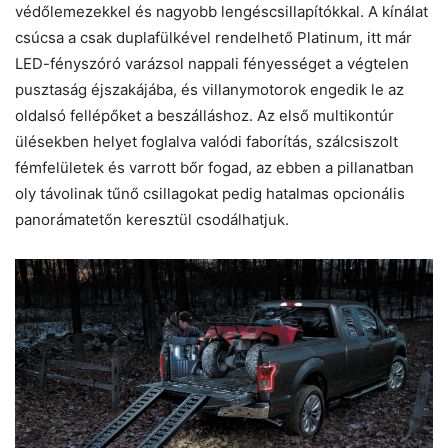
védőlemezekkel és nagyobb lengéscsillapítókkal. A kínálat
csúcsa a csak duplafülkével rendelhető Platinum, itt már
LED-fényszóró varázsol nappali fényességet a végtelen
pusztaság éjszakájába, és villanymotorok engedik le az
oldalsó fellépőket a beszálláshoz. Az első multikontúr
ülésekben helyet foglalva valódi faborítás, szálcsiszolt
fémfelületek és varrott bőr fogad, az ebben a pillanatban
oly távolinak tűnő csillagokat pedig hatalmas opcionális
panorámatetőn keresztül csodálhatjuk.