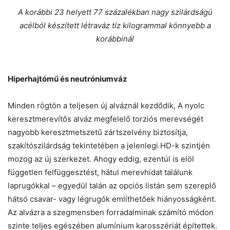
A korábbi 23 helyett 77 százalékban nagy szilárdságú
acélból készített létraváz tíz kilogrammal könnyebb a
korábbinál
Hiperhajtómű és neutróniumváz
Minden rögtön a teljesen új alváznál kezdődik, A nyolc
keresztmerevítős alváz megfelelő torziós merevségét
nagyobb keresztmetszetű zártszelvény biztosítja,
szakítószilárdság tekintetében a jelenlegi HD-k szintjén
mozog az új szerkezet. Ahogy eddig, ezentúl is elöl
független felfüggesztést, hátul merevhidat találunk
laprugókkal – egyedül talán az opciós listán sem szereplő
hátsó csavar- vagy légrugók említhetőek hiányosságként.
Az alvázra a szegmensben forradalminak számító módon
szinte teljes egészében alumínium karosszériát építettek.