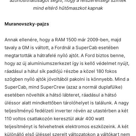
azonosíthatóságot segíti, hogy a felszereltségi szintek
mind eltérő hűtőmaszkot kapnak
Muranovszky-pajzs
Annak ellenére, hogy a RAM 1500 már 2009-ben, majd
tavaly a GM is váltott, a Fordnál a SuperCab esetében
megtartották a hátrafelé nyíló ajtót. A Ford biztos benne,
hogy az új alumíniumszerkezet így is kellő védelmet nyújt,
ráadásul a hátul sík padlójú részbe a közel 180 fokos
szögben nyíló ajtók jóvoltából pakolni is könnyebb. Mind a
SuperCab, mind SuperCrew (azaz a normál duplafülke)
esetében növelték a hátsó lábteret, ráadásul a hátsó
üléssor alatt mindkettőben tárolóhelyet is találunk. A nagy
teljesítményű fedélzeti inverter révén az utastérben a két
110 voltos csatlakozón keresztül akár 400 watt
teljesítményt is felvehetnek elektromos eszközeink. A két
különálló első üléssel szerelt változatokon a váltókart nem