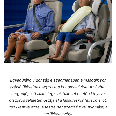
Egyedülálló újdonság e szegmensben a második sor
szélső üléseinek légzsákos biztonsági öve. Az övben
megbújó, cső alakú légzsák baleset esetén kinyílva
ötszörös felületen osztja el a lassuláskor fellépő erőt,
csökkentve ezzel a testre nehezedő fizikai nyomást, a
sérülésveszélyt