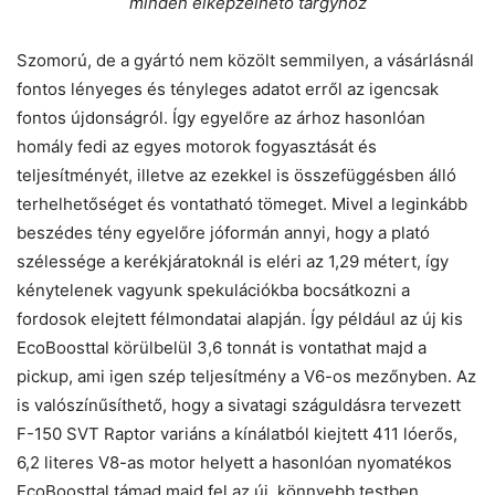
minden elképzelhető tárgyhoz
Szomorú, de a gyártó nem közölt semmilyen, a vásárlásnál
fontos lényeges és tényleges adatot erről az igencsak
fontos újdonságról. Így egyelőre az árhoz hasonlóan
homály fedi az egyes motorok fogyasztását és
teljesítményét, illetve az ezekkel is összefüggésben álló
terhelhetőséget és vontatható tömeget. Mivel a leginkább
beszédes tény egyelőre jóformán annyi, hogy a plató
szélessége a kerékjáratoknál is eléri az 1,29 métert, így
kénytelenek vagyunk spekulációkba bocsátkozni a
fordosok elejtett félmondatai alapján. Így például az új kis
EcoBoosttal körülbelül 3,6 tonnát is vontathat majd a
pickup, ami igen szép teljesítmény a V6-os mezőnyben. Az
is valószínűsíthető, hogy a sivatagi száguldásra tervezett
F-150 SVT Raptor variáns a kínálatból kiejtett 411 lóerős,
6,2 literes V8-as motor helyett a hasonlóan nyomatékos
EcoBoosttal támad majd fel az új, könnyebb testben.