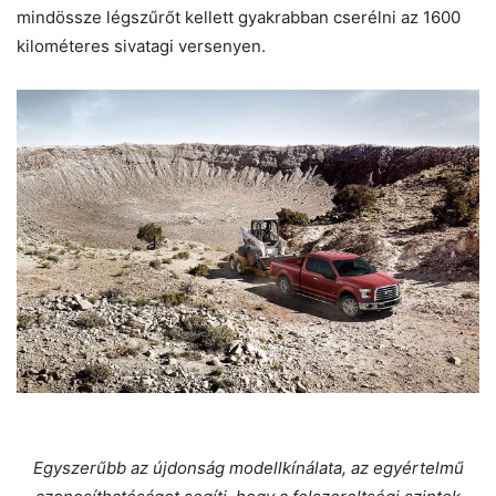
mindössze légszűrőt kellett gyakrabban cserélni az 1600
kilométeres sivatagi versenyen.
Egyszerűbb az újdonság modellkínálata, az egyértelmű