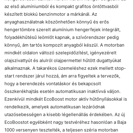
az első alumíniumból és kompakt grafitos öntöttvasból
készített blokkú benzinmotor a márkánál. Az
anyaghasználatnak köszönhetően könnyű és erős
hengertömbre szerelt alumínium hengerfejek integrált,
folyadékhűtésű leömlőt kapnak, a szívórendszer pedig
könnyű, ám tartós kompozit anyagból készül. A motorban
mindkét oldalon változó szelepidőzítést, igényezérelt
olajszivattyút és alulról olajpermettel hűtött dugattyúkat
alkalmaznak. A takarékos üzemeléshez ezek mellett stop-
start rendszer járul hozzá, ám arra figyeltek a tervezők,
hogy a berendezés vontatáskor és bekapcsolt
összkerékhajtás esetén automatikusan inaktívvá váljon.
Ezenkívül mindkét EcoBoost motor aktív hűtőnyílásokkal is
rendelkezik, amelyek automatikusan lezáródnak
utazósebességen a kisebb légellenállás érdekében. Az új
EcoBoostot egyébként nagy testvéréhez hasonlóan a Baja
1000 versenyen tesztelték, a teljesen széria motorban