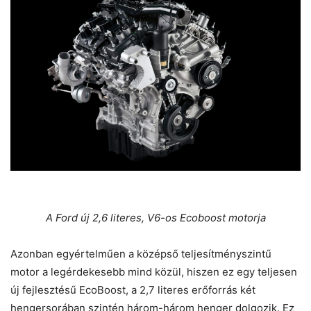
A Ford új 2,6 literes, V6-os Ecoboost motorja
Azonban egyértelműen a középső teljesítményszintű
motor a legérdekesebb mind közül, hiszen ez egy teljesen
új fejlesztésű EcoBoost, a 2,7 literes erőforrás két
hengersorában szintén három-három henger dolgozik. Ez