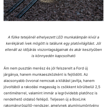
A fülke tetejénél elhelyezett LED munkalámpán kívül a
kerékjárati ívek mögött is találunk egy platóvilágítást. Jól
ellenáll az időjárás viszontagságainak és akár kesztyűben
is könnyedén kapcsolható
Ám nem pusztán merész és jól felszerelt a Ford új
járgánya, hanem munkaeszközként is fejlődött. Az
alacsonyabb övvonal nemcsak a kilátást javítja, hanem
jóvoltából a rakodási magasság is csökkent körülbelül 2,5
centiméterrel, valamint immár a legrövidebb platóhoz is
rendelhető oldalsó fellépő. Teljesen új a BoxLink
rakományrögzítő-rendszer, amelynek alumíniumöntvény