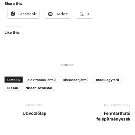
Share this:
Facebook
Reddit
X
Like this:
Hirdetés:
CÍMKÉK
elektromos jármű
kishaszonjármű
modulegyterű
Nissan
Nissan Townstar
Előző cikk
Következő cikk
UDvözlőlap
Fenntartható
felépítményesek