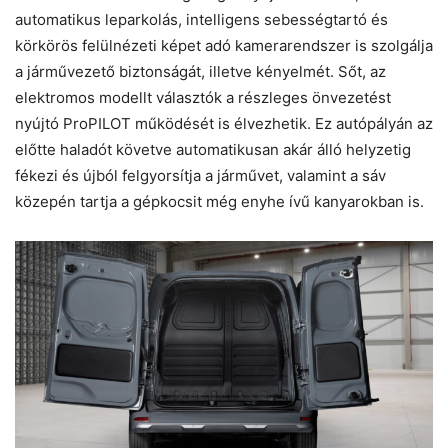
automatikus leparkolás, intelligens sebességtartó és
körkörös felülnézeti képet adó kamerarendszer is szolgálja
a járművezető biztonságát, illetve kényelmét. Sőt, az
elektromos modellt választók a részleges önvezetést
nyújtó ProPILOT működését is élvezhetik. Ez autópályán az
előtte haladót követve automatikusan akár álló helyzetig
fékezi és újból felgyorsítja a járművet, valamint a sáv
közepén tartja a gépkocsit még enyhe ívű kanyarokban is.