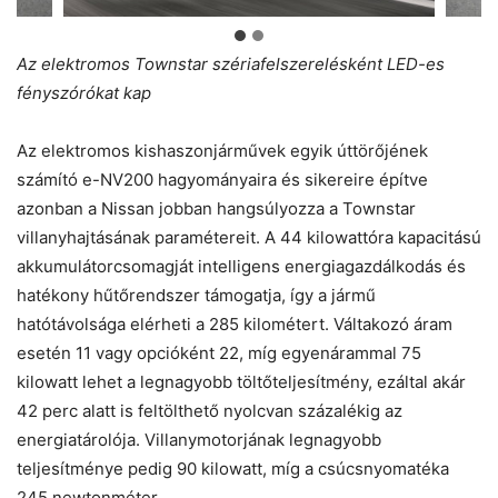
Az elektromos Townstar szériafelszerelésként LED-es
fényszórókat kap
Az elektromos kishaszonjárművek egyik úttörőjének
számító e-NV200 hagyományaira és sikereire építve
azonban a Nissan jobban hangsúlyozza a Townstar
villanyhajtásának paramétereit. A 44 kilowattóra kapacitású
akkumulátorcsomagját intelligens energiagazdálkodás és
hatékony hűtőrendszer támogatja, így a jármű
hatótávolsága elérheti a 285 kilométert. Váltakozó áram
esetén 11 vagy opcióként 22, míg egyenárammal 75
kilowatt lehet a legnagyobb töltőteljesítmény, ezáltal akár
42 perc alatt is feltölthető nyolcvan százalékig az
energiatárolója. Villanymotorjának legnagyobb
teljesítménye pedig 90 kilowatt, míg a csúcsnyomatéka
245 newtonméter.