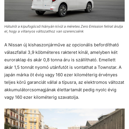
Hátulról a kipufogócső hiányán kívül a méretes Zero Emission felirat árulja
el, hogy a villanyos változathoz van szerencsénk
A Nissan új kishaszonjárműve az opcionális befordítható
válaszfallal 3,9 köbméteres rakteret kínál, amelyben két
euroraklap és akár 0,8 tonna áru is szállítható. Emellett
akár 1,5 tonnát nyomó utánfutót is vontathat a Townstar. A
japán márka öt évig vagy 160 ezer kilométerig érvényes
teljes körű garanciát vállal a típusra, az elektromos változat
akkumulátorcsomagjának élettartamát pedig nyolc évig
vagy 160 ezer kilométerig szavatolja.