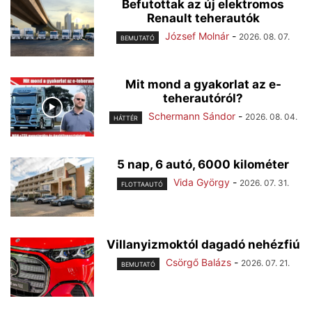
Befutottak az új elektromos
Renault teherautók
József Molnár
-
2026. 08. 07.
BEMUTATÓ
Mit mond a gyakorlat az e-
teherautóról?
Schermann Sándor
-
2026. 08. 04.
HÁTTÉR
5 nap, 6 autó, 6000 kilométer
Vida György
-
2026. 07. 31.
FLOTTAAUTÓ
Villanyizmoktól dagadó nehézfiú
Csörgő Balázs
-
2026. 07. 21.
BEMUTATÓ