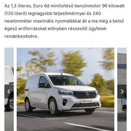
Az 1,3 literes, Euro 6d minősítésű benzinmotor 96 kilowatt
(130 lóerő) legnagyobb teljesítménnyel és 240
newtonméter maximális nyomatékkal áll a ma még a belső
égésű erőforrásokat előnyben részesítő ügyfelek
rendelkezésére.