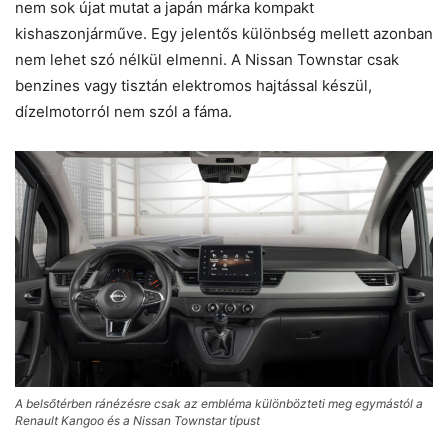
nem sok újat mutat a japán márka kompakt
kishaszonjárműve. Egy jelentős különbség mellett azonban
nem lehet szó nélkül elmenni. A Nissan Townstar csak
benzines vagy tisztán elektromos hajtással készül,
dízelmotorról nem szól a fáma.
A belsőtérben ránézésre csak az embléma különbözteti meg egymástól a
Renault Kangoo és a Nissan Townstar típust