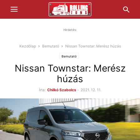
Hirdetés:
Kezdőlap
Bemutató
Nissan Townstar: Merész húzás
Bemutató
Nissan Townstar: Merész
húzás
Írta:
Chilkó Szabolcs
-
2021. 12. 11.