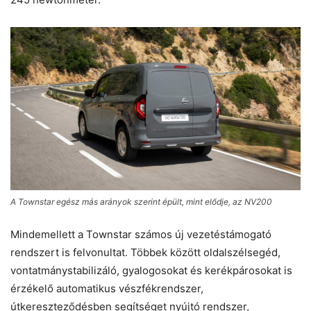
A Townstar egész más arányok szerint épült, mint elődje, az NV200
Mindemellett a Townstar számos új vezetéstámogató
rendszert is felvonultat. Többek között oldalszélsegéd,
vontatmánystabilizáló, gyalogosokat és kerékpárosokat is
érzékelő automatikus vészfékrendszer,
útkereszteződésben segítséget nyújtó rendszer,