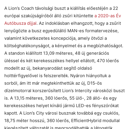
A Lion’s Coach távolsági buszt a kiállítás előestéjén a 22
európai szakújságíróból álló zsűri kitüntette
a 2020-as Év
Autóbusza díjjal
. Az indoklásban elhangzott, hogy a zsűrit
lenyűgözte a busz egyedülálló MAN-es formatervezése,
valamint következetes koncepciója, amely ötvözi a
költséghatékonyságot, a kényelmet és a megbízhatóságot.
A standon kiállított 13,09 méteres, 48 új generációs
üléssel és két kerekesszékes hellyel ellátott, 470 lóerős
modellt az új, bekanyarodást segítő oldalsó
holttérfigyelővel is felszerelték. Nyáron hiányoltuk a
sorból, ám itt már megtekinthettük az új, D15-ös
dízelmotorral korszerűsített Lion’s Intercity városközi buszt
is. A 13,15 méteres, 360 lóerős, 55 ülő-, 28 álló- és egy
kerekesszékes helyet kínáló jármű LED-es fényszórókat
kapott. A Lion’s City városi busznak továbbá egy csuklós,
18,75 méter hosszú, 360 lóerős, EfficientHybrid modullal
kiegészített változatát is megcsodálhatták a látogatók.