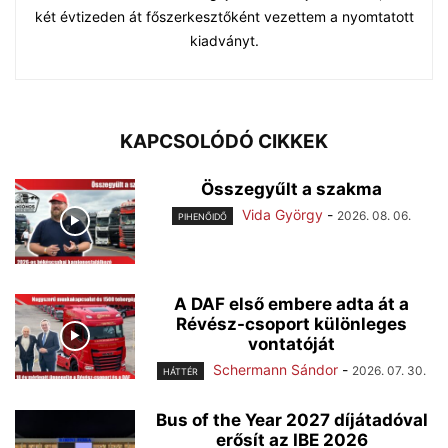
két évtizeden át főszerkesztőként vezettem a nyomtatott
kiadványt.
KAPCSOLÓDÓ CIKKEK
Összegyűlt a szakma
Vida György
-
2026. 08. 06.
PIHENŐIDŐ
A DAF első embere adta át a
Révész-csoport különleges
vontatóját
Schermann Sándor
-
2026. 07. 30.
HÁTTÉR
Bus of the Year 2027 díjátadóval
erősít az IBE 2026