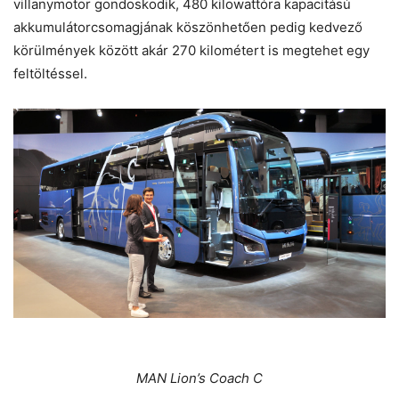
villanymotor gondoskodik, 480 kilowattóra kapacitású
akkumulátorcsomagjának köszönhetően pedig kedvező
körülmények között akár 270 kilométert is megtehet egy
feltöltéssel.
MAN Lion’s Coach C