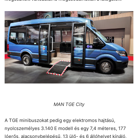
MAN TGE City
A TGE minibuszokat pedig egy elektromos hajtású,
nyolcszemélyes 3.140 E modell és egy 7,4 méteres, 177
lóerős, alacsonybelépésű, 13 ülő- és 6 állóhelyet kínáló,