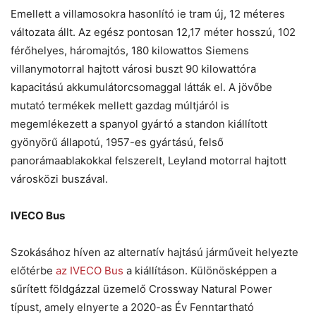
Emellett a villamosokra hasonlító ie tram új, 12 méteres
változata állt. Az egész pontosan 12,17 méter hosszú, 102
férőhelyes, háromajtós, 180 kilowattos Siemens
villanymotorral hajtott városi buszt 90 kilowattóra
kapacitású akkumulátorcsomaggal látták el. A jövőbe
mutató termékek mellett gazdag múltjáról is
megemlékezett a spanyol gyártó a standon kiállított
gyönyörű állapotú, 1957-es gyártású, felső
panorámaablakokkal felszerelt, Leyland motorral hajtott
városközi buszával.
IVECO Bus
Szokásához híven az alternatív hajtású járműveit helyezte
előtérbe
az IVECO Bus
a kiállításon. Különösképpen a
sűrített földgázzal üzemelő Crossway Natural Power
típust, amely elnyerte a 2020-as Év Fenntartható