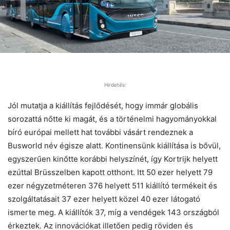
Hirdetés:
Jól mutatja a kiállítás fejlődését, hogy immár globális
sorozattá nőtte ki magát, és a történelmi hagyományokkal
bíró európai mellett hat további vásárt rendeznek a
Busworld név égisze alatt. Kontinensünk kiállítása is bővül,
egyszerűen kinőtte korábbi helyszínét, így Kortrijk helyett
ezúttal Brüsszelben kapott otthont. Itt 50 ezer helyett 79
ezer négyzetméteren 376 helyett 511 kiállító termékeit és
szolgáltatásait 37 ezer helyett közel 40 ezer látogató
ismerte meg. A kiállítók 37, míg a vendégek 143 országból
érkeztek. Az innovációkat illetően pedig röviden és