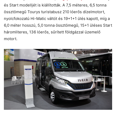
és Start modelljét is kiállították. A 7,5 méteres, 6,5 tonna
össztömegű Tourys turistabusz 210 lóerős dízelmotort,
nyolcfokozatú Hi-Matic váltót és 19+1+1 ülés kapott, míg a
6,0 méter hosszú, 5,0 tonna össztömegű, 15+1 üléses Start
háromliteres, 136 lóerős, sűrített földgázzal üzemelő
motort.