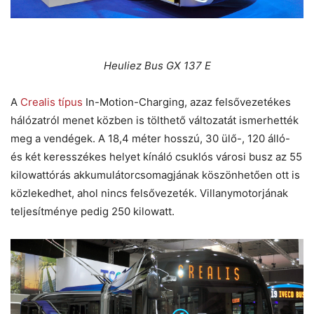
Heuliez Bus GX 137 E
A
Crealis típus
In-Motion-Charging, azaz felsővezetékes
hálózatról menet közben is tölthető változatát ismerhették
meg a vendégek. A 18,4 méter hosszú, 30 ülő-, 120 álló-
és két keresszékes helyet kínáló csuklós városi busz az 55
kilowattórás akkumulátorcsomagjának köszönhetően ott is
közlekedhet, ahol nincs felsővezeték. Villanymotorjának
teljesítménye pedig 250 kilowatt.