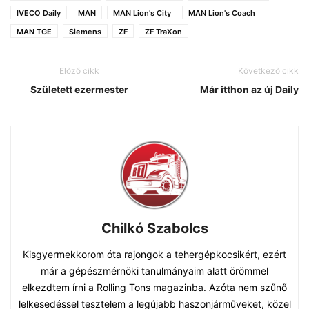
IVECO Daily
MAN
MAN Lion's City
MAN Lion's Coach
MAN TGE
Siemens
ZF
ZF TraXon
Előző cikk
Következő cikk
Született ezermester
Már itthon az új Daily
Chilkó Szabolcs
Kisgyermekkorom óta rajongok a tehergépkocsikért, ezért
már a gépészmérnöki tanulmányaim alatt örömmel
elkezdtem írni a Rolling Tons magazinba. Azóta nem szűnő
lelkesedéssel tesztelem a legújabb haszonjárműveket, közel