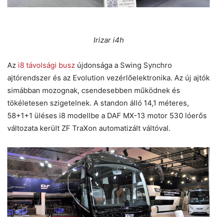
Irizar i4h
Az
i8 távolsági busz
újdonsága a Swing Synchro
ajtórendszer és az Evolution vezérlőelektronika. Az új ajtók
simábban mozognak, csendesebben működnek és
tökéletesen szigetelnek. A standon álló 14,1 méteres,
58+1+1 üléses i8 modellbe a DAF MX-13 motor 530 lóerős
változata került ZF TraXon automatizált váltóval.