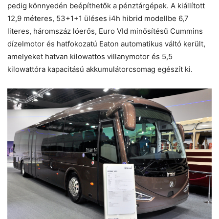
pedig könnyedén beépíthetők a pénztárgépek. A kiállított
12,9 méteres, 53+1+1 üléses i4h hibrid modellbe 6,7
literes, háromszáz lóerős, Euro VId minősítésű Cummins
dízelmotor és hatfokozatú Eaton automatikus váltó került,
amelyeket hatvan kilowattos villanymotor és 5,5
kilowattóra kapacitású akkumulátorcsomag egészít ki.