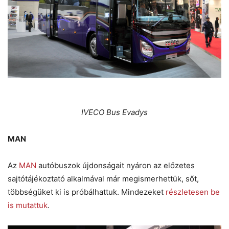
IVECO Bus Evadys
MAN
Az
MAN
autóbuszok újdonságait nyáron az előzetes
sajtótájékoztató alkalmával már megismerhettük, sőt,
többségüket ki is próbálhattuk. Mindezeket
részletesen be
is mutattuk
.