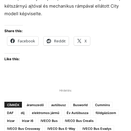
kétszárnyú ajtóval és mechanikus rámpával ellátott City
modell képviselte.
Share this:
Facebook
Reddit
X
Like this:
Hirdetés:
CÍMKÉK
áramszedő
autóbusz
Busworld
Cummins
DAF
díj
elektromos jármű
Év Autóbusza
földgázüzem
Irizar
Irizar i6
IVECO Bus
IVECO Bus Crealis
IVECO Bus Crossway
IVECO Bus E-Way
IVECO Bus Evadys