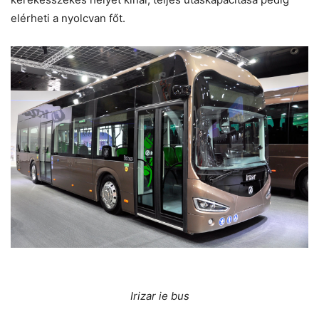
elérheti a nyolcvan főt.
Irizar ie bus