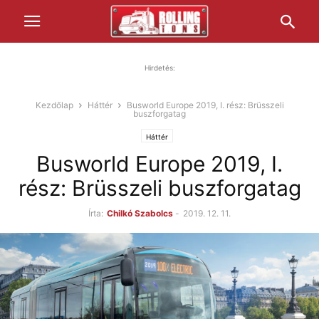
Hirdetés:
Kezdőlap
Háttér
Busworld Europe 2019, I. rész: Brüsszeli
buszforgatag
Háttér
Busworld Europe 2019, I.
rész: Brüsszeli buszforgatag
Írta:
Chilkó Szabolcs
-
2019. 12. 11.