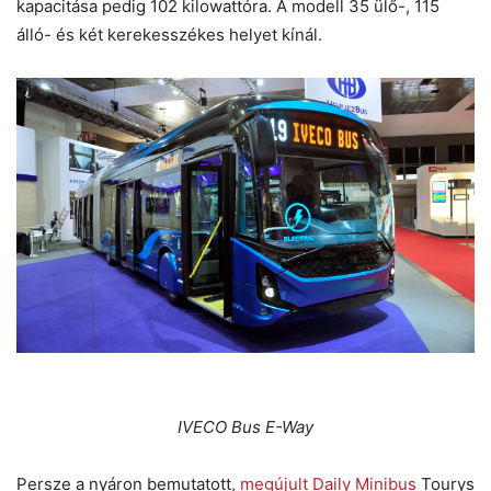
kapacitása pedig 102 kilowattóra. A modell 35 ülő-, 115
álló- és két kerekesszékes helyet kínál.
IVECO Bus E-Way
Persze a nyáron bemutatott,
megújult Daily Minibus
Tourys