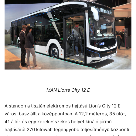
MAN Lion’s City 12 E
A standon a tisztán elektromos hajtású Lion’s City 12 E
városi busz állt a középpontban. A 12,2 méteres, 35 ülő-,
41 álló- és egy kerekesszékes helyet kínáló jármű
hajtásáról 270 kilowatt legnagyobb teljesítményű központi