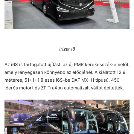
Irizar i8
Az i6S is tartogatott újítást, az új PMR kerekesszék-emelőt,
amely lényegesen könnyebb az elődjénél. A kiállított 12,9
méteres, 51+1+1 üléses i6S-be DAF MX-11 típusú, 450
lóerős motort és ZF TraXon automatizált váltót építettek.