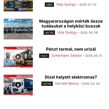
Vida György
-
2026. 07. 02.
HÍREK
Magyarországon mérték össze
tudásukat a helyközi buszok
Vida György
-
2026. 06. 08.
HÁTTÉR
Pénzt termel, nem urizál
Schermann Sándor
-
2026. 06. 01.
TESZT
Dízel helyett elektromos?
Horváth Bence
-
2026. 03. 04.
HÁTTÉR