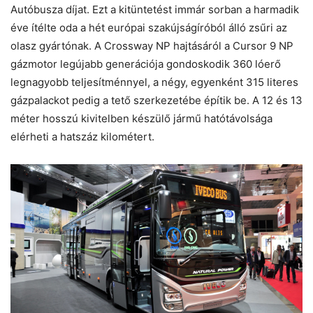
Autóbusza díjat. Ezt a kitüntetést immár sorban a harmadik
éve ítélte oda a hét európai szakújságíróból álló zsűri az
olasz gyártónak. A Crossway NP hajtásáról a Cursor 9 NP
gázmotor legújabb generációja gondoskodik 360 lóerő
legnagyobb teljesítménnyel, a négy, egyenként 315 literes
gázpalackot pedig a tető szerkezetébe építik be. A 12 és 13
méter hosszú kivitelben készülő jármű hatótávolsága
elérheti a hatszáz kilométert.