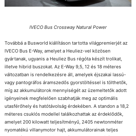
IVECO Bus Crossway Natural Power
Továbbá a Busworld kiállításon tartotta világpremierjét az
IVECO Bus E-Way, amelyet a Heuliez-vel közösen
gyártanak, ugyanis a Heuliez Bus régóta készít trolikat,
illetve hibrid buszokat. Az E-Way 9,5, 12 és 18 méteres
változatban is rendelkezésre áll, amelyek éjszakai lassú-
vagy pantográfos áramszedős gyorstöltéssel is tölthetők,
míg az akkumulátorok mennyiségét az üzemeltetők adott
igényeinek megfelelően szabhatják meg az optimális
utasférőhely és hatótávolság érdekében. A standon a 18,2
méteres csuklós modellel találkozhattak az érdeklődők,
amelyet 200 kilowatt teljesítményű, 2405 newtonméter
nyomatékú villanymotor hajt, akkumulátorainak teljes