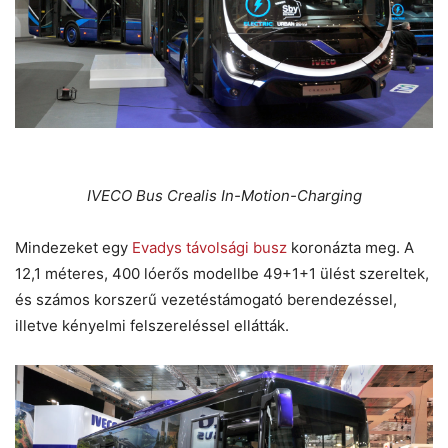
IVECO Bus Crealis In-Motion-Charging
Mindezeket egy
Evadys távolsági busz
koronázta meg. A
12,1 méteres, 400 lóerős modellbe 49+1+1 ülést szereltek,
és számos korszerű vezetéstámogató berendezéssel,
illetve kényelmi felszereléssel ellátták.