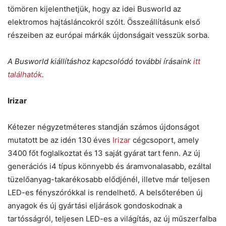
tömören kijelenthetjük, hogy az idei Busworld az
elektromos hajtásláncokról szólt. Összeállításunk első
részeiben az európai márkák újdonságait vesszük sorba.
A Busworld kiállításhoz kapcsolódó további írásaink
itt
találhatók
.
Irizar
Kétezer négyzetméteres standján számos újdonságot
mutatott be az idén 130 éves
Irizar
cégcsoport, amely
3400 főt foglalkoztat és 13 saját gyárat tart fenn. Az új
generációs i4 típus könnyebb és áramvonalasabb, ezáltal
tüzelőanyag-takarékosabb elődjénél, illetve már teljesen
LED-es fényszórókkal is rendelhető. A belsőterében új
anyagok és új gyártási eljárások gondoskodnak a
tartósságról, teljesen LED-es a világítás, az új műszerfalba