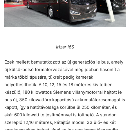
Irizar i6S
Ezek mellett bemutatkozott az új generációs ie bus, amely
új külső-belső formatervezésével még jobban hasonlít a
márka többi típusára, tükreit pedig kamerák
helyettesíthetik. A 10, 12, 15 és 18 méteres kivitelben
készülő, 180 kilowattos Siemens villanymotorral hajtott ie
bus új, 350 kilowattóra kapacitású akkumulátorcsomagot is
kapott, így a hatótávolsága körülbelül 250 kilométer, és
akár 600 kilowatt teljesítménnyel is tölthető. A standon
szereplő 12,16 méteres, kétajtós modell 33 ülő- és két
kerekesszékes helyet kínál, teljes utaskapacitása pedig