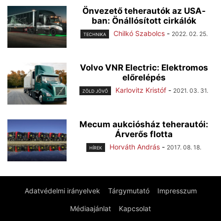
Önvezető teherautók az USA-
ban: Önállósított cirkálók
Chilkó Szabolcs
-
2022. 02. 25.
TECHNIKA
Volvo VNR Electric: Elektromos
előrelépés
Karlovitz Kristóf
-
2021. 03. 31.
ZÖLD JÖVŐ
Mecum aukciósház teherautói:
Árverős flotta
Horváth András
-
2017. 08. 18.
HÍREK
Adatvédelmi irányelvek
Tárgymutató
Impresszum
Médiaajánlat
Kapcsolat