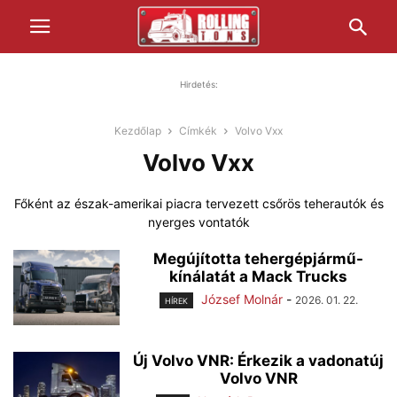
Hirdetés:
Kezdőlap
Címkék
Volvo Vxx
Volvo Vxx
Főként az észak-amerikai piacra tervezett csőrös teherautók és
nyerges vontatók
Megújította tehergépjármű-
kínálatát a Mack Trucks
József Molnár
-
2026. 01. 22.
HÍREK
Új Volvo VNR: Érkezik a vadonatúj
Volvo VNR