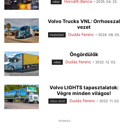
Horváth Bence
-
2025. 04. 22.
HÍREK
Volvo Trucks VNL: Orrhosszal
vezet
Dudás Ferenc
-
2024. 08. 05.
PIHENŐIDŐ
Öngördülők
Dudás Ferenc
-
2022. 12. 02.
HÍREK
Volvo LIGHTS tapasztalatok:
Végre minden világos!
Dudás Ferenc
-
2022. 11. 02.
ZÖLD JÖVŐ
Hirdetés: