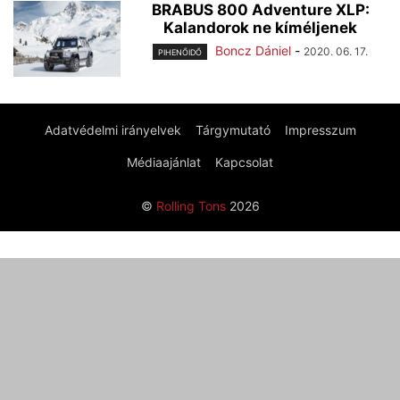
BRABUS 800 Adventure XLP:
Kalandorok ne kíméljenek
Boncz Dániel
-
2020. 06. 17.
PIHENŐIDŐ
Adatvédelmi irányelvek
Tárgymutató
Impresszum
Médiaajánlat
Kapcsolat
©
Rolling Tons
2026