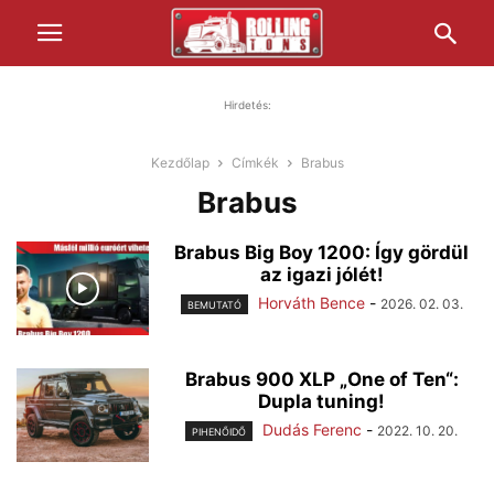
Hirdetés:
Kezdőlap
Címkék
Brabus
Brabus
Brabus Big Boy 1200: Így gördül
az igazi jólét!
Horváth Bence
-
2026. 02. 03.
BEMUTATÓ
Brabus 900 XLP „One of Ten“:
Dupla tuning!
Dudás Ferenc
-
2022. 10. 20.
PIHENŐIDŐ