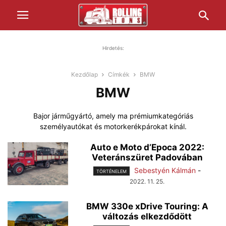
Hirdetés:
Kezdőlap
Címkék
BMW
BMW
Bajor járműgyártó, amely ma prémiumkategóriás
személyautókat és motorkerékpárokat kínál.
Auto e Moto d’Epoca 2022:
Veteránszüret Padovában
Sebestyén Kálmán
-
TÖRTÉNELEM
2022. 11. 25.
BMW 330e xDrive Touring: A
változás elkezdődött