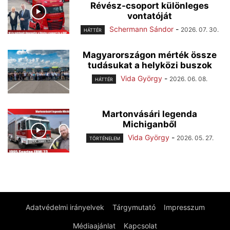
Révész-csoport különleges
vontatóját
Schermann Sándor
-
2026. 07. 30.
HÁTTÉR
Magyarországon mérték össze
tudásukat a helyközi buszok
Vida György
-
2026. 06. 08.
HÁTTÉR
Martonvásári legenda
Michiganből
Vida György
-
2026. 05. 27.
TÖRTÉNELEM
Adatvédelmi irányelvek
Tárgymutató
Impresszum
Médiaajánlat
Kapcsolat