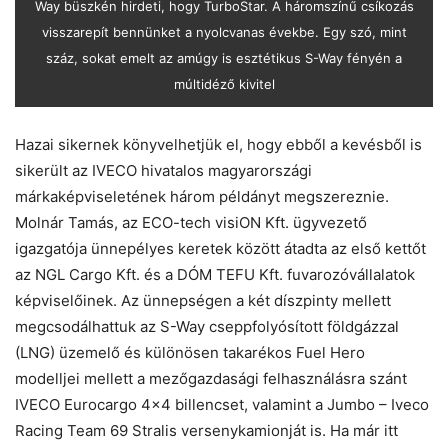
Way büszkén hirdeti, hogy TurboStar. A háromszínű csíkozás
visszarepít bennünket a nyolcvanas évekbe. Egy szó, mint
száz, sokat emelt az amúgy is esztétikus S-Way fényén a
múltidéző kivitel
Hazai sikernek könyvelhetjük el, hogy ebből a kevésből is
sikerült az IVECO hivatalos magyarországi
márkaképviseletének három példányt megszereznie.
Molnár Tamás, az ECO-tech visiON Kft. ügyvezető
igazgatója ünnepélyes keretek között átadta az első kettőt
az NGL Cargo Kft. és a DÓM TEFU Kft. fuvarozóvállalatok
képviselőinek. Az ünnepségen a két díszpinty mellett
megcsodálhattuk az S-Way cseppfolyósított földgázzal
(LNG) üzemelő és különösen takarékos Fuel Hero
modelljei mellett a mezőgazdasági felhasználásra szánt
IVECO Eurocargo 4×4 billencset, valamint a Jumbo – Iveco
Racing Team 69 Stralis versenykamionját is. Ha már itt