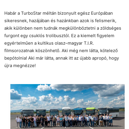
Habár a TurboStar méltán bizonyult egész Európában
sikeresnek, hazájában és hazánkban azok is felismerik,
akik különben nem tudnák megkülönböztetni a zöldséges
furgont egy csuklós trolibusztól. Ez a kiemelt figyelem
egyértelműen a kultikus olasz–magyar T.I.R.
filmsorozatnak köszönhető. Aki még nem látta, kötelező
bepótolnia! Aki már látta, annak itt az újabb apropó, hogy
újra megnézze!