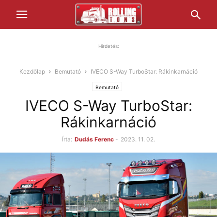
Hirdetés:
Kezdőlap
Bemutató
IVECO S-Way TurboStar: Rákinkarnáció
Bemutató
IVECO S-Way TurboStar:
Rákinkarnáció
Írta:
Dudás Ferenc
-
2023. 11. 02.