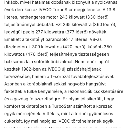
inkább, mivel hatalmas dobásnak bizonyult a nyolcvanas
évek derekán az IVECO TurboStar megjelenése. A 13,8
literes, hathengeres motor 243 kilowatt (330 lóerő)
teljesítménnyel debütált. Ezt 265 kilowattra (360 lóerő),
legvégül pedig 277 kilowattra (377 lóerő) növelték.
Emellett a tekintélyt parancsoló 17 literes, V8-as
dízelmotorok 309 kilowattos (420 lóerő), később 350
kilowattos (476 lóerő) teljesítménye tisztességesen
balzsamozta a sofőrök önbizalmát. Nem fehér lapról
kezdtek 1982-ben az IVECO új zászlóshajójának
tervezésébe, hanem a T-sorozat továbbfejlesztésével.
Azonban a korábbiaknál sokkal nagyobb hangsúlyt
fektettek a fülke kényelmére, a rezonanciák csökkentésére
és a gazdag felszereltségre. Ez olyan jól sikerült, hogy
komfort tekintetében a TurboStar számított a korszak
egyik mércéjének. Vitték is, mint a torinói gyümölcsös
cukorkát, így mai napig az IVECO történelmének egyik