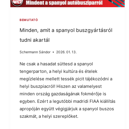
BEMUTATÓ
Minden, amit a spanyol buszgyártásról
tudni akartál
Schermann Sándor
2026. 01. 13.
Ne csak a hasadat süttesd a spanyol
tengerparton, a helyi kultúra és ételek
megízlelése mellett tessék picit tájékozódni a
helyi buszpiacról! Hiszen az valamelyest
minden ország gazdaságának fokmérője is
egyben. Ezért a legutóbbi madridi FIAA kiállítás
apropóján együtt végigjárjuk a spanyol buszos
szakmát, a helyi szereplőket.