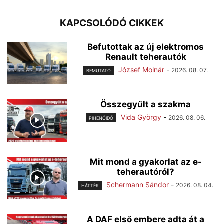
KAPCSOLÓDÓ CIKKEK
Befutottak az új elektromos
Renault teherautók
József Molnár
-
2026. 08. 07.
BEMUTATÓ
Összegyűlt a szakma
Vida György
-
2026. 08. 06.
PIHENŐIDŐ
Mit mond a gyakorlat az e-
teherautóról?
Schermann Sándor
-
2026. 08. 04.
HÁTTÉR
A DAF első embere adta át a