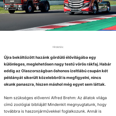
Hirdetés:
Újra beköltözött hazánk gördülő élővilágába egy
különleges, meglehetősen nagy testű vörös rákfaj. Habár
eddig az Olaszországban őshonos ízeltlábú csupán két
példányát sikerült közelebbről is megfigyelni, nincs
okunk panaszra, hiszen máshol még egyet sem láttak.
Nem szükséges elővenni Alfred Brehm: Az állatok világa
című zoológiai bibliáját! Mindenkit megnyugtatunk, hogy
továbbra is haszonjárművekkel foglalkozunk. Annál is