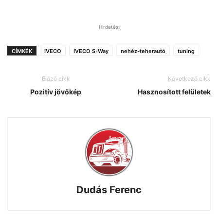
Hirdetés:
CÍMKÉK
IVECO
IVECO S-Way
nehéz-teherautó
tuning
Előző cikk
Következő cikk
Pozitív jövőkép
Hasznosított felületek
Dudás Ferenc