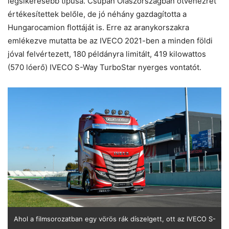
legsikeresebb típusa. Csupán Olaszországban ötvenezret
értékesítettek belőle, de jó néhány gazdagította a
Hungarocamion flottáját is. Erre az aranykorszakra
emlékezve mutatta be az IVECO 2021-ben a minden földi
jóval felvértezett, 180 példányra limitált, 419 kilowattos
(570 lóerő) IVECO S-Way TurboStar nyerges vontatót.
Ahol a filmsorozatban egy vörös rák díszelgett, ott az IVECO S-