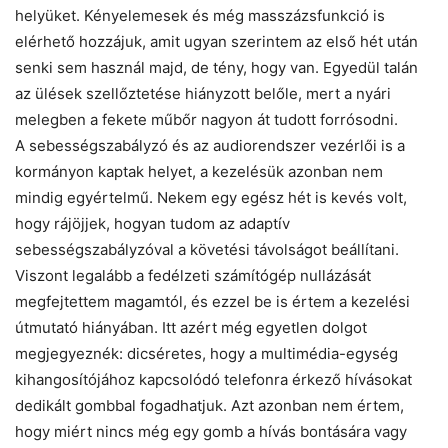
helyüket. Kényelemesek és még masszázsfunkció is
elérhető hozzájuk, amit ugyan szerintem az első hét után
senki sem használ majd, de tény, hogy van. Egyedül talán
az ülések szellőztetése hiányzott belőle, mert a nyári
melegben a fekete műbőr nagyon át tudott forrósodni.
A sebességszabályzó és az audiorendszer vezérlői is a
kormányon kaptak helyet, a kezelésük azonban nem
mindig egyértelmű. Nekem egy egész hét is kevés volt,
hogy rájöjjek, hogyan tudom az adaptív
sebességszabályzóval a követési távolságot beállítani.
Viszont legalább a fedélzeti számítógép nullázását
megfejtettem magamtól, és ezzel be is értem a kezelési
útmutató hiányában. Itt azért még egyetlen dolgot
megjegyeznék: dicséretes, hogy a multimédia-egység
kihangosítójához kapcsolódó telefonra érkező hívásokat
dedikált gombbal fogadhatjuk. Azt azonban nem értem,
hogy miért nincs még egy gomb a hívás bontására vagy