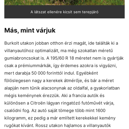
A látszat ellenére kicsit sem terepjáró
Más, mint várjuk
Burkolt utakon jobban otthon érzi magát, ide találták ki a
villanyautóhoz optimalizált, ma még szokatlan méretű
gumiabroncsokat is. A 195/60 R 18 méretet nem is gyártják
csak a prémiummárkák, így érdemes azokra is vigyázni,
mert darabja 50 000 forinttól indul. Egyébként
fölöslegesen nagy a kerekek átmérője, és bár a méret
alapján nem tűnik alacsonynak az oldalfal, a gyakorlatban
mégis keménynek érezzük. Aki a francia autók és
különösen a Citroën lágyan ringatózó futóművét várja,
csalódni fog. Az autó saját tömege több mint 1600
kilogramm, ez pedig a már említett kerekekkel kemény
rugókat kívánt. Rossz utakon hajlamos a villanyautók