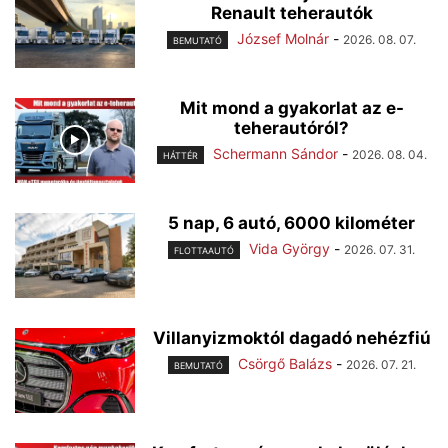
Renault teherautók
József Molnár
-
2026. 08. 07.
BEMUTATÓ
Mit mond a gyakorlat az e-
teherautóról?
Schermann Sándor
-
2026. 08. 04.
HÁTTÉR
5 nap, 6 autó, 6000 kilométer
Vida György
-
2026. 07. 31.
FLOTTAAUTÓ
Villanyizmoktól dagadó nehézfiú
Csörgő Balázs
-
2026. 07. 21.
BEMUTATÓ