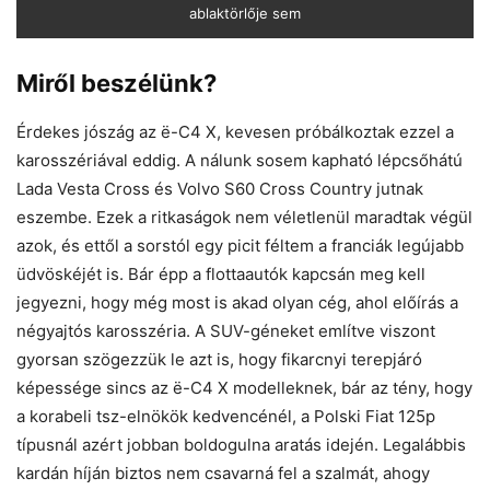
ablaktörlője sem
Miről beszélünk?
Érdekes jószág az ë-C4 X, kevesen próbálkoztak ezzel a
karosszériával eddig. A nálunk sosem kapható lépcsőhátú
Lada Vesta Cross és Volvo S60 Cross Country jutnak
eszembe. Ezek a ritkaságok nem véletlenül maradtak végül
azok, és ettől a sorstól egy picit féltem a franciák legújabb
üdvöskéjét is. Bár épp a flottaautók kapcsán meg kell
jegyezni, hogy még most is akad olyan cég, ahol előírás a
négyajtós karosszéria. A SUV-géneket említve viszont
gyorsan szögezzük le azt is, hogy fikarcnyi terepjáró
képessége sincs az ë-C4 X modelleknek, bár az tény, hogy
a korabeli tsz-elnökök kedvencénél, a Polski Fiat 125p
típusnál azért jobban boldogulna aratás idején. Legalábbis
kardán híján biztos nem csavarná fel a szalmát, ahogy