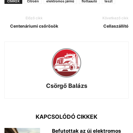
CÍMKÉK
Citroën
elektromos jármű
flottaautó
teszt
Előző cikk
Következő cikk
Centenáriumi csőrösök
Cellaszállító
Csörgő Balázs
KAPCSOLÓDÓ CIKKEK
Befutottak az új elektromos