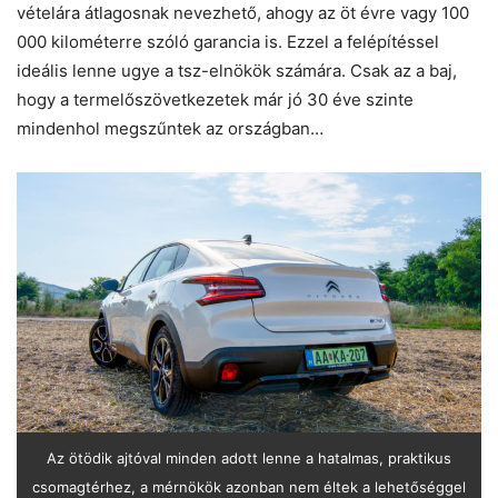
vételára átlagosnak nevezhető, ahogy az öt évre vagy 100
000 kilométerre szóló garancia is. Ezzel a felépítéssel
ideális lenne ugye a tsz-elnökök számára. Csak az a baj,
hogy a termelőszövetkezetek már jó 30 éve szinte
mindenhol megszűntek az országban…
Az ötödik ajtóval minden adott lenne a hatalmas, praktikus
csomagtérhez, a mérnökök azonban nem éltek a lehetőséggel