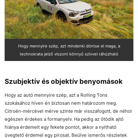
Hogy mennyire szép, azt mindenki döntse el maga, a
technokrata jelző viszont könnyű szívvel ráhúzható
Szubjektív és objektív benyomások
Hogy az autó mennyire szép, azt a Rolling Tons
szokásához híven én biztosan nem határozom meg.
Citroën-mércével mérve szinte már visszafogott, de néhol
egészen érdekes a formanyelv. Ha pedig az ötödik ajtó
hiánya érdemelt egy fekete pontot, akkor a nyitható
üvegtető érdemel egy pirosat. Beülve ismerős részletek