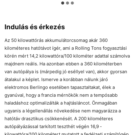
Indulás és érkezés
Az 50 kilowattórás akkumulátorcsomag akár 360
kilométeres hatótávot ígér, ami a Rolling Tons fogyasztási
körén mért 14,2 kilowattóra/100 kilométer adattal számolva
majdnem reális. Ha azonban ebben a 360 kilométerben
van autópálya is (márpedig jó eséllyel van), akkor gyorsan
átalakul a képlet. Ismerve a ­korábban nálunk járó
elektromos Berlingo esetében tapasztaltakat, élek a
gyanúval, hogy a francia mérnökök nem a tempósabb
haladáshoz optimalizálták a hajtásláncot. Önmagában
ugyanis a ­légellenállás növekedése nem magyarázza a
hatótáv drasztikus csökkenését. A 200 kilométeres
autópályázással tarkított teszthét végén 16,9 ­
kilowattóra/100 kilométert mutatott a fedélzeti számítógép,