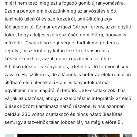
miért nem teszi meg ezt a fogadó gomb újranyomására.
Ezen a ponton emlékezzünk meg az anyósülés előtt
található tálcáról és szerkezetről, ami állítólag egy
táblagéptartó. Ez már egy igazi ­Citroën-erény, azzal együtt
főleg, hogy a teljes szerkesztőség nem jött rá, hogyan is
működik. Csak külső segítséggel tudtuk megfejteni a
rejtélyt, miszerint egy külön tokot kell vásárolni a
készülékünkhöz, azzal tudjuk rögzíteni a tartóhoz.
A hátsó üléssor is kényelmes, a lefelé tartó tetővonal sem
zavaró. Ha szűken is, de a lábunk is befér az elektromosan
állítható első ülések alá – ami villanyautóknál már
egyáltalán nem magától értetődő. USB-csatlakozók itt is
várják az utazókat, ahogy a szellőzést is integrálták az első
ülések közötti kartámasz hátsó részébe. Nincs azonban
például 230 voltos csatlakozó és nincs hátsó ülésfűtés
sem, így a tsz-elnök talán jobban jár, ha mégis előre ül.