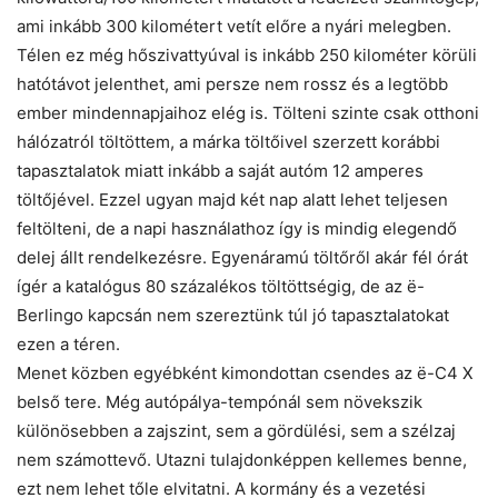
ami inkább 300 kilométert vetít előre a nyári melegben.
Télen ez még hőszivattyúval is inkább 250 kilométer körüli
hatótávot jelenthet, ami persze nem rossz és a legtöbb
ember mindennapjaihoz elég is. Tölteni szinte csak otthoni
hálózatról töltöttem, a márka töltőivel szerzett korábbi
tapasztalatok miatt inkább a saját autóm 12 amperes
töltőjével. Ezzel ugyan majd két nap alatt lehet teljesen
feltölteni, de a napi használathoz így is mindig elegendő
delej állt rendelkezésre. Egyenáramú töltőről akár fél órát
ígér a katalógus 80 százalékos töltöttségig, de az ë-
Berlingo kapcsán nem szereztünk túl jó tapasztalatokat
ezen a téren.
Menet közben egyébként kimondottan csendes az ë-C4 X
belső tere. Még autópálya-tempónál sem növekszik
különösebben a zajszint, sem a gördülési, sem a szélzaj
nem számottevő. Utazni tulajdonképpen kellemes benne,
ezt nem lehet tőle elvitatni. A kormány és a vezetési