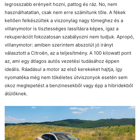
legrosszabb erényeit hozni, pattog és ráz. No, nem
használhatatlan, csak nem erre számítunk tőle. A fékek
kellően felkészültek a viszonylag nagy tömeghez és a
villanymotor is tisztességes lassításra képes, igaz a
rekuperációt fokozatosan szabályozni nem tudjuk. Apropó,
villanymotor: amiben szerintem abszolút jó irányt
választott a Citroën, az a teljesítmény. A 100 kilowatt pont
az, ami egy átlagos autós vezetési tudásához éppen
ideális. Ráadásul a motor az első kerekeket hajtja, így
nyomatéka még nem tökéletes útviszonyok esetén sem
okoz meglepetést a benzinesekből vagy épp a hibridekből
átülőknek.