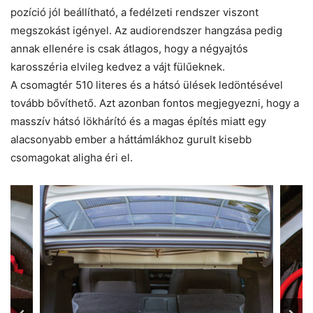
pozíció jól beállítható, a fedélzeti rendszer viszont
megszokást igényel. Az audiorendszer hangzása pedig
annak ellenére is csak átlagos, hogy a négyajtós
karosszéria elvileg kedvez a vájt fülűeknek.
A csomagtér 510 literes és a hátsó ülések ledöntésével
tovább bővíthető. Azt azonban fontos megjegyezni, hogy a
masszív hátsó lökhárító és a magas építés miatt egy
alacsonyabb ember a háttámlákhoz gurult kisebb
csomagokat aligha éri el.