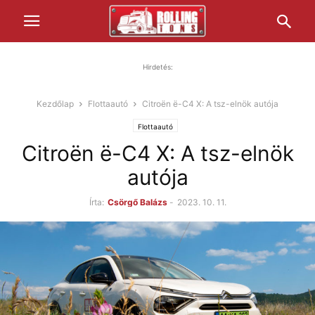
Hirdetés:
Kezdőlap
Flottaautó
Citroën ë-C4 X: A tsz-elnök autója
Flottaautó
Citroën ë-C4 X: A tsz-elnök
autója
Írta:
Csörgő Balázs
-
2023. 10. 11.