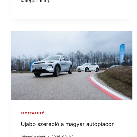
kategóriát lép.
FLOTTAAUTÓ
Újabb szereplő a magyar autópiacon
József Molnár
2026. 03. 02.