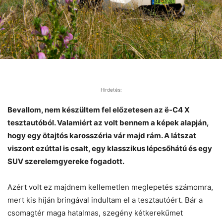
Hirdetés:
Bevallom, nem készültem fel előzetesen az ë-C4 X
tesztautóból. Valamiért az volt bennem a képek alapján,
hogy egy ötajtós karosszéria vár majd rám. A látszat
viszont ezúttal is csalt, egy klasszikus lépcsőhátú és egy
SUV szerelemgyereke fogadott.
Azért volt ez majdnem kellemetlen meglepetés számomra,
mert kis híján bringával indultam el a tesztautóért. Bár a
csomagtér maga hatalmas, szegény kétkerekűmet