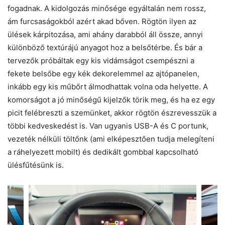
fogadnak. A kidolgozás minősége egyáltalán nem rossz,
ám furcsaságokból azért akad bőven. Rögtön ilyen az
ülések kárpitozása, ami ahány darabból áll össze, annyi
különböző textúrájú anyagot hoz a belsőtérbe. És bár a
tervezők próbáltak egy kis vidámságot csempészni a
fekete belsőbe egy kék dekorelemmel az ajtópanelen,
inkább egy kis műbőrt álmodhattak volna oda helyette. A
komorságot a jó minőségű kijelzők törik meg, és ha ez egy
picit felébreszti a szemünket, akkor rögtön észrevesszük a
többi kedveskedést is. Van ugyanis USB-A és C portunk,
vezeték nélküli töltőnk (ami elképesztően tudja melegíteni
a ráhelyezett mobilt) és dedikált gombbal kapcsolható
ülésfűtésünk is.