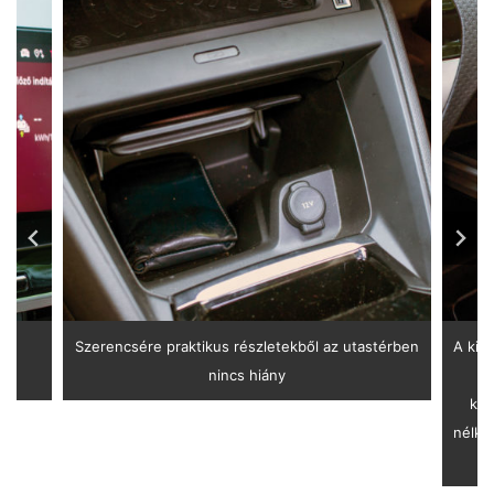
 a
Szerencsére praktikus részletekből az utastérben
A kih
nincs hiány
kön
nélkü