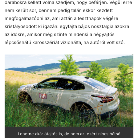
darabokra kellett volna szedjem, hogy beférjen. Végül erre
nem került sor, bennem pedig talán ekkor kezdett
megfogalmazódni az, ami aztán a tesztnapok végére
kristályosodott ki igazán: egyfajta bájos nosztalgia azokra
az időkre, amikor még szinte mindenki a négyajtós
lépcsőshátú karosszériát vizionálta, ha autóról volt szó.
Lehetne akár ötajtós is, de nem az, ezért nincs hátsó