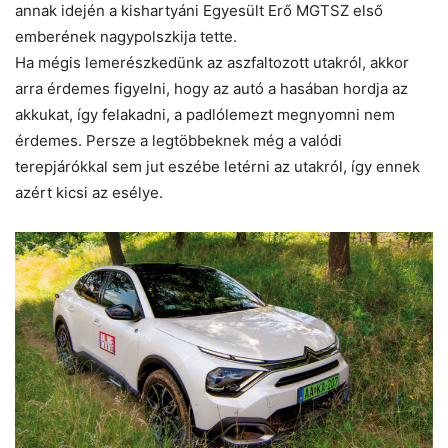
annak idején a kishartyáni Egyesült Erő MGTSZ első
emberének nagypolszkija tette.
Ha mégis lemerészkedünk az ­aszfaltozott utakról, akkor
arra érdemes figyelni, hogy az autó a ­hasában hordja az
akkukat, így felakadni, a padlólemezt megnyomni nem
érdemes. Persze a legtöbbeknek még a valódi
terepjárókkal sem jut eszébe letérni az utakról, így ennek
azért kicsi az esélye.