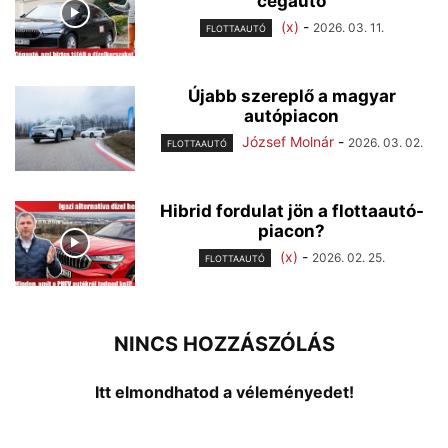
cégautó
(x)
-
2026. 03. 11.
FLOTTAAUTÓ
Újabb szereplő a magyar
autópiacon
József Molnár
-
2026. 03. 02.
FLOTTAAUTÓ
Hibrid fordulat jön a flottaautó-
piacon?
(x)
-
2026. 02. 25.
FLOTTAAUTÓ
NINCS HOZZÁSZÓLÁS
Itt elmondhatod a véleményedet!