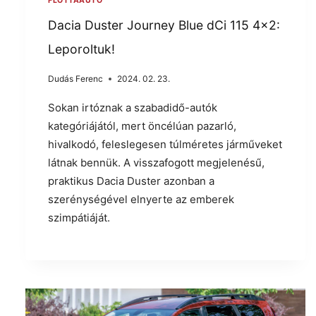
FLOTTAAUTÓ
Dacia Duster Journey Blue dCi 115 4×2:
Leporoltuk!
Dudás Ferenc
2024. 02. 23.
Sokan irtóznak a szabadidő-autók
kategóriájától, mert öncélúan pazarló,
hivalkodó, feleslegesen túlméretes járműveket
látnak bennük. A visszafogott megjelenésű,
praktikus Dacia Duster azonban a
szerénységével elnyerte az emberek
szimpátiáját.