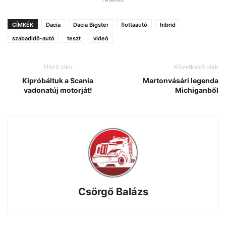
CÍMKÉK
Dacia
Dacia Bigster
flottaautó
hibrid
szabadidő-autó
teszt
videó
Előző cikk
Következő cikk
Kipróbáltuk a Scania
Martonvásári legenda
vadonatúj motorját!
Michiganből
Csörgő Balázs