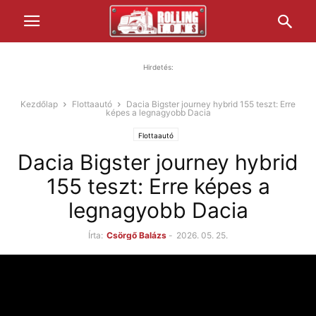
Hirdetés:
Kezdőlap
Flottaautó
Dacia Bigster journey hybrid 155 teszt: Erre
képes a legnagyobb Dacia
Flottaautó
Dacia Bigster journey hybrid
155 teszt: Erre képes a
legnagyobb Dacia
Írta:
Csörgő Balázs
-
2026. 05. 25.