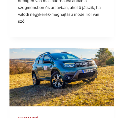
nemigen van más alternatíva abban a
szegmensben és ársávban, ahol ő játszik, ha
valódi négykerék-meghajtású modellről van
szó.