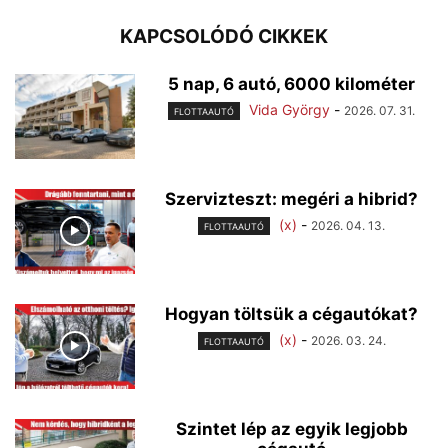
KAPCSOLÓDÓ CIKKEK
5 nap, 6 autó, 6000 kilométer
Vida György
-
2026. 07. 31.
FLOTTAAUTÓ
Szervizteszt: megéri a hibrid?
(x)
-
2026. 04. 13.
FLOTTAAUTÓ
Hogyan töltsük a cégautókat?
(x)
-
2026. 03. 24.
FLOTTAAUTÓ
Szintet lép az egyik legjobb