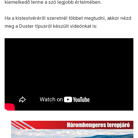
kiemelkedő lenne a szó legjobb értelmében.
Ha a kistestvéréről szeretnél többet megtudni, akkor nézd
meg a Duster típusról készült videónkat is: