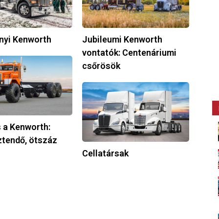
Centenáriumi
csőrösök
nyi Kenworth
Jubileumi Kenworth
vontatók: Centenáriumi
csőrösök
Cellatársak
 a Kenworth:
ztendő, ötszáz
Cellatársak