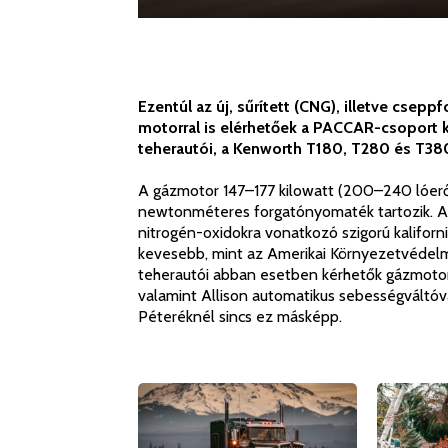
Ezentúl az új, sűrített (CNG), illetve cse
motorral is elérhetőek a PACCAR-csoport 
teherautói, a Kenworth T180, T280 és T380,
A gázmotor 147–177 kilowatt (200–240 lóerő
newtonméteres forgatónyomaték tartozik. A 
nitrogén-oxidokra vonatkozó szigorú kaliforniai
kevesebb, mint az Amerikai Környezetvédelmi
teherautói abban esetben kérhetők gázmotorral
valamint Allison automatikus sebességváltóva
Péteréknél sincs ez másképp.
A
Karácsony
Kenworth
Kenworth
C500,