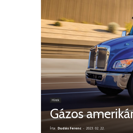
Hírek
Gázos ameriká
Írta:
Dudás Ferenc
-
2023. 02. 22.