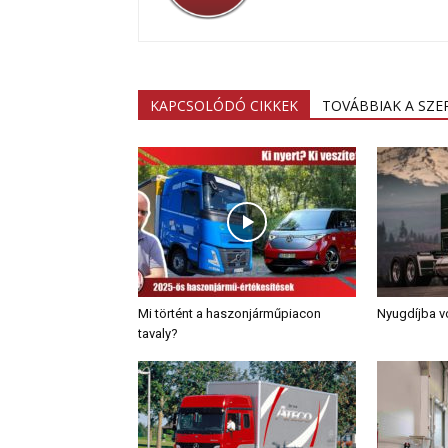
KAPCSOLÓDÓ CIKKEK
TOVÁBBIAK A SZ
Mi történt a haszonjárműpiacon
Nyugdíjba 
tavaly?