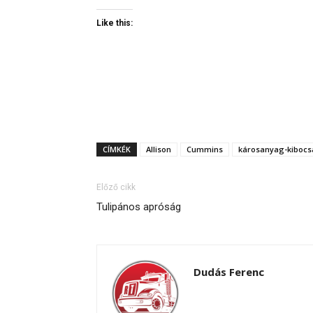
Like this:
CÍMKÉK
Allison
Cummins
károsanyag-kibocs
Előző cikk
Tulipános apróság
Dudás Ferenc