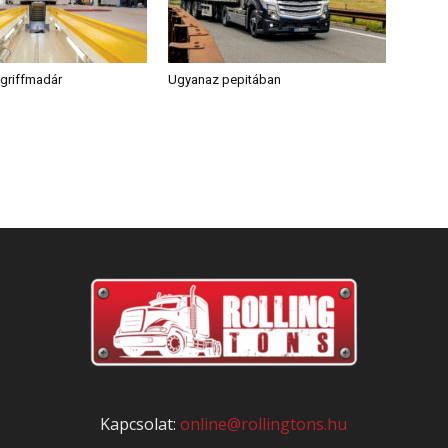
griffmadár
Ugyanaz pepitában
Kapcsolat:
online@rollingtons.hu