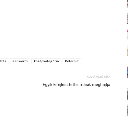
átás
Kenworth
középkategória
Peterbilt
Következő cikk
Egyik kifejlesztette, másik meghajtja