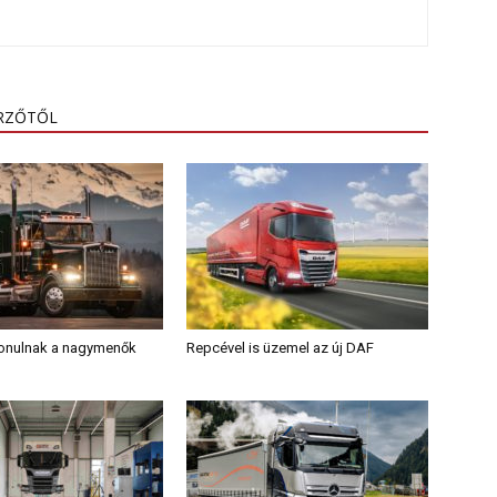
ERZŐTŐL
vonulnak a nagymenők
Repcével is üzemel az új DAF