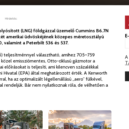
Hirdetés:
ppfolyósított (LNG) földgázzal üzemelő Cummins B6.7N
E
két amerikai üdvöskéjének közepes méretosztályú
 valamint a Peterbilt 536 és 537.
) teljesítménnyel választható, amihez 705–759
A
közel emissziómentes, Otto-ciklusú gázmotor a
T
 előírásokat is teljesíti, ami kilencven százalékkal
 Hivatal (EPA) által meghatározott érték. A Kenworth
, ha az optimalizált légellenállású „aero” fülkével,
l rendeljük. Bár nem nyilatkoznak róla, de vélhetően a
i
Jubileumi
Kenworth
vontatók: