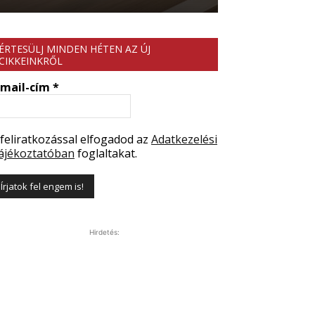
ÉRTESÜLJ MINDEN HÉTEN AZ ÚJ
CIKKEINKRŐL
-mail-cím
*
 feliratkozással elfogadod az
Adatkezelési
ájékoztatóban
foglaltakat.
Hirdetés: