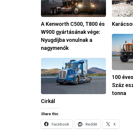
T800
és
W900
A Kenworth C500, T800 és
Karácso
gyártásának
W900 gyártásának vége:
vége:
100
Nyugdíjba vonulnak a
Nyugdíjba
éves
nagymenők
vonulnak
a
a
Kenworth:
Cirkál
nagymenők
Száz
esztendő,
100 éves
ötszáz
Száz es
tonna
tonna
Cirkál
Share this:
Facebook
Reddit
X