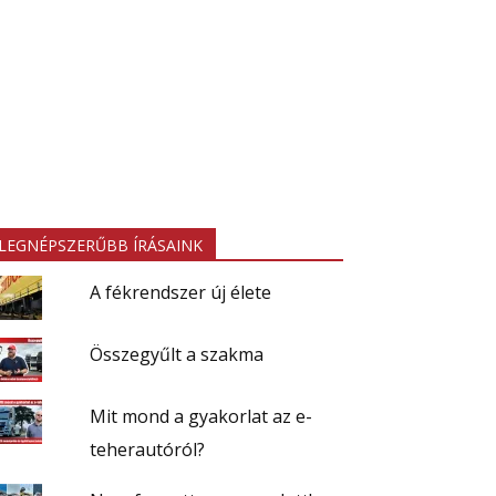
LEGNÉPSZERŰBB ÍRÁSAINK
A fékrendszer új élete
Összegyűlt a szakma
Mit mond a gyakorlat az e-
teherautóról?