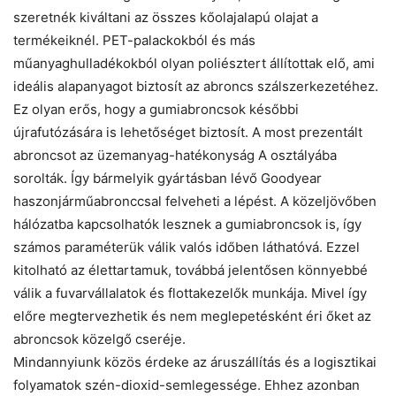
szeretnék kiváltani az összes kőolajalapú olajat a
termékeiknél. PET-palackokból és más
műanyaghulladékokból olyan poliésztert állítottak elő, ami
ideális alapanyagot biztosít az abroncs szálszerkezetéhez.
Ez olyan erős, hogy a gumiabroncsok későbbi
újrafutózására is lehetőséget biztosít. A most prezentált
abroncsot az üzemanyag-hatékonyság A osztályába
sorolták. Így bármelyik gyártásban lévő Goodyear
haszonjárműabronccsal felveheti a lépést. A közeljövőben
hálózatba kapcsolhatók lesznek a gumiabroncsok is, így
számos paraméterük válik valós időben láthatóvá. Ezzel
kitolható az élettartamuk, továbbá jelentősen könnyebbé
válik a fuvarvállalatok és flottakezelők munkája. Mivel így
előre megtervezhetik és nem meglepetésként éri őket az
abroncsok közelgő cseréje.
Mindannyiunk közös érdeke az áruszállítás és a logisztikai
folyamatok szén-dioxid-semlegessége. Ehhez azonban