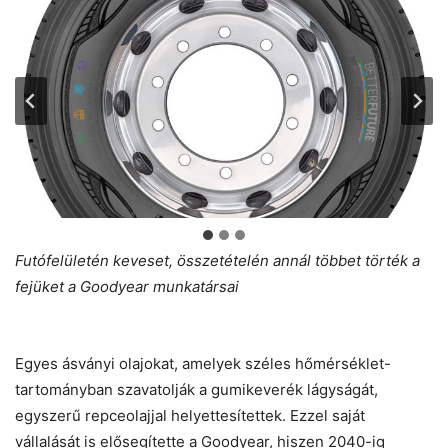
Futófelületén keveset, összetételén annál többet törték a
fejüket a Goodyear munkatársai
Egyes ásványi olajokat, amelyek széles hőmérséklet-
tartományban szavatolják a gumikeverék lágyságát,
egyszerű repceolajjal helyettesítettek. Ezzel saját
vállalását is elősegítette a Goodyear, hiszen 2040-ig