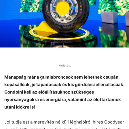
Hirdetés:
Manapság már a gumiabroncsok sem lehetnek csupán
kopásállóak, jó tapadásúak és kis gördülési ellenállásúak.
Gondolni kell az előállításukhoz szükséges
nyersanyagokra és energiára, valamint az élettartamuk
utáni időkre is!
Jól tudja ezt a merevítés nélküli léghajóiról híres Goodyear