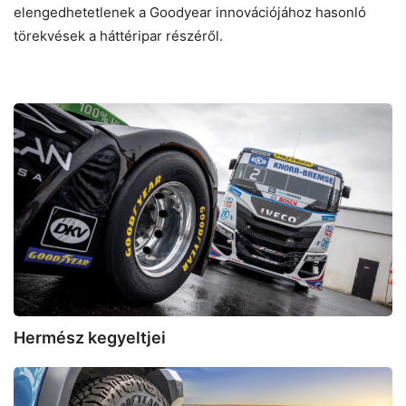
elengedhetetlenek a Goodyear innovációjához hasonló
törekvések a háttéripar részéről.
Hermész
kegyeltjei
Hermész kegyeltjei
Goodyear
újdonságok: