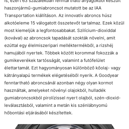
is, ezért 63 százalékban fenntartható anyagokból készült
haszonjármű-gumiabroncsot mutatott be az IAA
Transportation kiállításon. Az innovatív abroncs húsz
alkotóeleme 15 válogatott összetevőt tartalmaz. Ezek közül
most kiemeljük a legfontosabbakat. Szilícium-dioxiddal
(kovával) az abroncsok tapadását szokták növelni, amit
ezúttal egy élelmiszeripari melléktermékből, a rizshéj
hamujából nyertek. Többek között korommal fokozzák a
gumikeverékek tartósságát, valamint a futófelület
élettartamát. Ezt hagyományosan különböző kőolaj- vagy
kátrányalapú termékek elégetéséből nyerik. A Goodyear
fenntartható abroncsánál azonban négy olyan kormot
használtak, amelyeket növényi olajokból, hulladék
gumiabroncsokból pirolízissel nyert olajból, szén-dioxid-
leválasztásból, valamint a metán kis szénlábnyomú
hőbontási eljárásából készítettek.