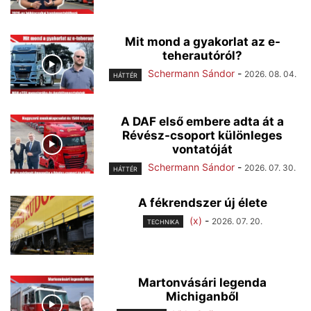
Mit mond a gyakorlat az e-
teherautóról?
Schermann Sándor
-
2026. 08. 04.
HÁTTÉR
A DAF első embere adta át a
Révész-csoport különleges
vontatóját
Schermann Sándor
-
2026. 07. 30.
HÁTTÉR
A fékrendszer új élete
(x)
-
2026. 07. 20.
TECHNIKA
Martonvásári legenda
Michiganből