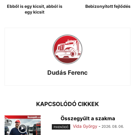
Ebből is egy kicsit, abból is
Bebizonyított fejlődés
egy kicsit
Dudás Ferenc
KAPCSOLÓDÓ CIKKEK
Összegyűlt a szakma
Vida György
-
2026. 08. 06.
PIHENŐIDŐ