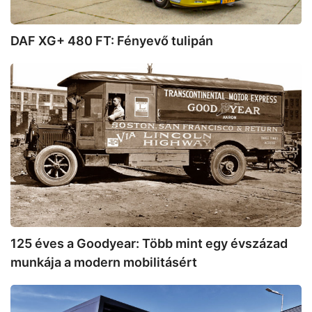
DAF XG+ 480 FT: Fényevő tulipán
125
éves
a
Goodyear:
Több
mint
egy
évszázad
munkája
a
modern
125 éves a Goodyear: Több mint egy évszázad
mobilitásért
munkája a modern mobilitásért
Ellenőrzőpont