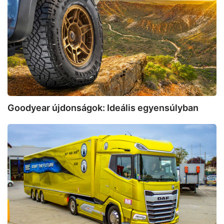
Ideális
egyensúlyban
Goodyear újdonságok: Ideális egyensúlyban
DAF
XG+
480
FT:
Fényevő
tulipán