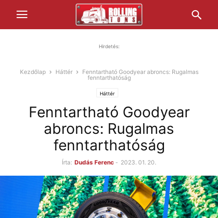
Hirdetés:
Kezdőlap
Háttér
Fenntartható Goodyear abroncs: Rugalmas
fenntarthatóság
Háttér
Fenntartható Goodyear
abroncs: Rugalmas
fenntarthatóság
Írta:
Dudás Ferenc
-
2023. 01. 20.