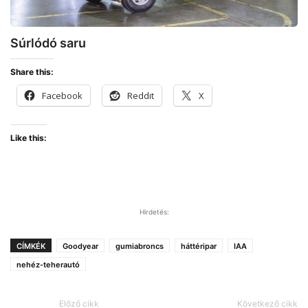
Súrlódó saru
Share this:
Facebook
Reddit
X
Like this:
Hirdetés:
CÍMKÉK
Goodyear
gumiabroncs
háttéripar
IAA
nehéz-teherautó
Előző cikk
Következő cikk