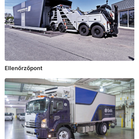
Ellenőrzőpont
Súrlódó
saru