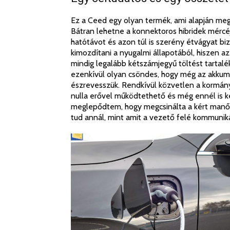
Ez a Ceed egy olyan termék, ami alapján megé
Bátran lehetne a konnektoros hibridek mércé
hatótávot és azon túl is szerény étvágyat biz
kimozdítani a nyugalmi állapotából, hiszen a
mindig legalább kétszámjegyű töltést tartalé
ezenkívül olyan csöndes, hogy még az akkum
észrevesszük. Rendkívül közvetlen a kormány
nulla erővel működtethető és még ennél is ke
meglepődtem, hogy megcsinálta a kért manőv
tud annál, mint amit a vezető felé kommunik