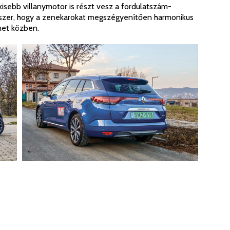
kisebb villanymotor is részt vesz a fordulatszám-
dszer, hogy a zenekarokat megszégyenítően harmonikus
net közben.