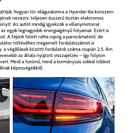
rtjük, hogyan tör világuralomra a Hyundai-Kia konszern.
jének nevezni, teljesen ésszerű tisztán elektromos
onyít. Az autót mindig igyekszik a villanymotorral
z az egyik legnagyobb energiaigényű folyamat. Ezért is
kol. A fejünk felett néha ropog a panorámatető, de
ulátor töltéséhez megemelt fordulatszámot is
, a végállások közötti fordulatok száma csupán 2,5. Ám
vesebb az általa nyújtott visszajelzés – így folyton
ert. Mind a futómű, mind a kormányzás sokkal többet
álnak képességeikből.