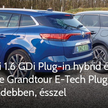
 1.6 GDi Plug-in hybrid 
e Grandtour E-Tech Plug
ldebben, ésszel