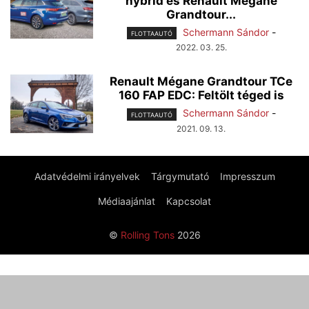
hybrid és Renault Mégane
Grandtour...
Schermann Sándor
-
FLOTTAAUTÓ
2022. 03. 25.
Renault Mégane Grandtour TCe
160 FAP EDC: Feltölt téged is
Schermann Sándor
-
FLOTTAAUTÓ
2021. 09. 13.
Adatvédelmi irányelvek
Tárgymutató
Impresszum
Médiaajánlat
Kapcsolat
©
Rolling Tons
2026