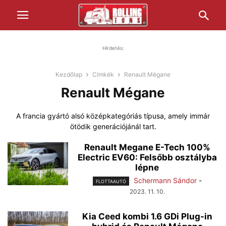
Hirdetés:
Kezdőlap
Címkék
Renault Mégane
Renault Mégane
A francia gyártó alsó középkategóriás típusa, amely immár
ötödik generációjánál tart.
Renault Megane E-Tech 100%
Electric EV60: Felsőbb osztályba
lépne
Schermann Sándor
-
FLOTTAAUTÓ
2023. 11. 10.
Kia Ceed kombi 1.6 GDi Plug-in